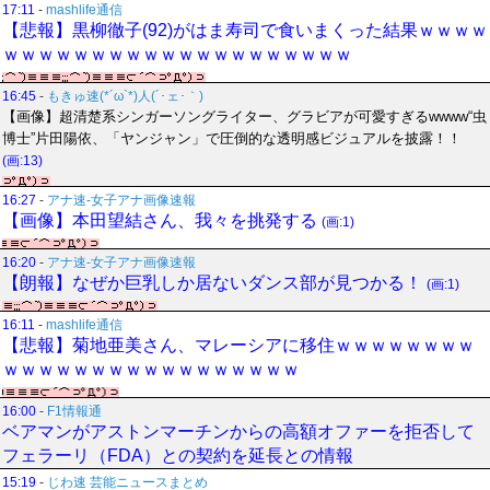
17:11
-
mashlife通信
【悲報】黒柳徹子(92)がはま寿司で食いまくった結果ｗｗｗｗ
ｗｗｗｗｗｗｗｗｗｗｗｗｗｗｗｗｗｗｗｗ
16:45
-
もきゅ速(*´ω`*)人(´･ェ･｀)
【画像】超清楚系シンガーソングライター、グラビアが可愛すぎるwwww“虫
博士”片田陽依、「ヤンジャン」で圧倒的な透明感ビジュアルを披露！！
(画:13)
16:27
-
アナ速‐女子アナ画像速報
【画像】本田望結さん、我々を挑発する
(画:1)
16:20
-
アナ速‐女子アナ画像速報
【朗報】なぜか巨乳しか居ないダンス部が見つかる！
(画:1)
16:11
-
mashlife通信
【悲報】菊地亜美さん、マレーシアに移住ｗｗｗｗｗｗｗｗ
ｗｗｗｗｗｗｗｗｗｗｗｗｗｗｗｗｗ
16:00
-
F1情報通
ベアマンがアストンマーチンからの高額オファーを拒否して
フェラーリ（FDA）との契約を延長との情報
15:19
-
じわ速 芸能ニュースまとめ