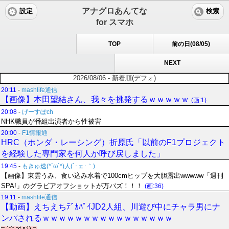
アナグロあんてな
設定
検索
for スマホ
TOP
前の日(08/05)
NEXT
2026/08/06 - 新着順(デフォ)
20:11
-
mashlife通信
【画像】本田望結さん、我々を挑発するｗｗｗｗｗ
(画:1)
20:08
-
げーすぽch
NHK職員が番組出演者から性被害
20:00
-
F1情報通
HRC（ホンダ・レーシング）折原氏「以前のF1プロジェクト
を経験した専門家を何人か呼び戻しました」
19:45
-
もきゅ速(*´ω`*)人(´･ェ･｀)
【画像】東雲うみ、食い込み水着で100cmヒップを大胆露出wwwww「週刊
SPA!」のグラビアオフショットが万バズ！！！
(画:36)
19:11
-
mashlife通信
【動画】えちえちﾃﾞｶﾊﾟｲJD2人組、川遊び中にチャラ男にナ
ンパされるｗｗｗｗｗｗｗｗｗｗｗｗｗｗｗｗ