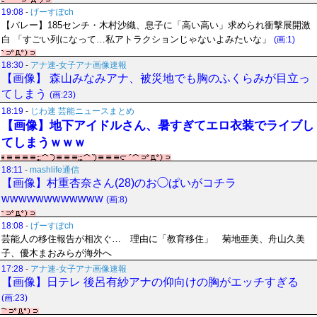
19:08
-
げーすぽch
【バレー】185センチ・木村沙織、息子に「高い高い」求められ衝撃展開激
白 「すごい列になって…私アトラクションじゃないよみたいな」
(画:1)
18:30
-
アナ速‐女子アナ画像速報
【画像】 森山みなみアナ、被災地でも胸のふくらみが目立っ
てしまう
(画:23)
18:19
-
じわ速 芸能ニュースまとめ
【画像】地下アイドルさん、暑すぎてエロ衣装でライブし
てしまうｗｗｗ
18:11
-
mashlife通信
【画像】村重杏奈さん(28)のお◯ぱいがコチラ
wwwwwwwwwwww
(画:8)
18:08
-
げーすぽch
芸能人の移住報告が相次ぐ… 理由に「教育移住」 菊地亜美、舟山久美
子、優木まおみらが海外へ
17:28
-
アナ速‐女子アナ画像速報
【画像】日テレ 後呂有紗アナの仰向けの胸がエッチすぎる
(画:23)