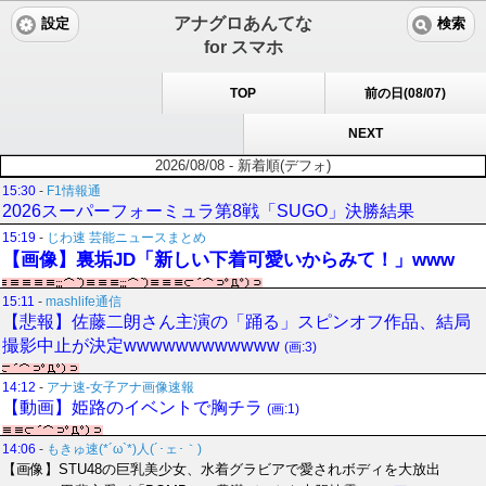
アナグロあんてな
設定
検索
for スマホ
TOP
前の日(08/07)
NEXT
2026/08/08 - 新着順(デフォ)
15:30
-
F1情報通
2026スーパーフォーミュラ第8戦「SUGO」決勝結果
15:19
-
じわ速 芸能ニュースまとめ
【画像】裏垢JD「新しい下着可愛いからみて！」www
15:11
-
mashlife通信
【悲報】佐藤二朗さん主演の「踊る」スピンオフ作品、結局
撮影中止が決定wwwwwwwwwwww
(画:3)
14:12
-
アナ速‐女子アナ画像速報
【動画】姫路のイベントで胸チラ
(画:1)
14:06
-
もきゅ速(*´ω`*)人(´･ェ･｀)
【画像】STU48の巨乳美少女、水着グラビアで愛されボディを大放出