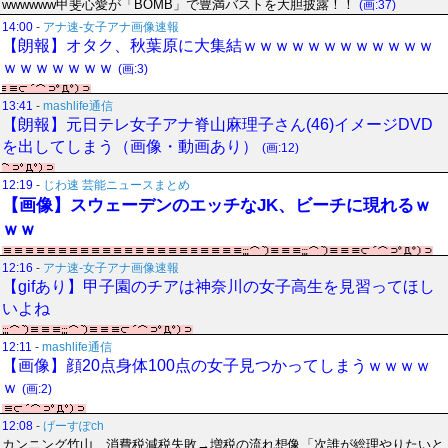
wwwwww甲斐心愛が「BOMB」で豊満バストを大胆披露！！
(画:37)
14:00
-
アナ速‐女子アナ画像速報
【朗報】オタク、秋葉原に大集結ｗｗｗｗｗｗｗｗｗｗｗｗ
ｗｗｗｗｗｗｗ
(画:3)
13:41
-
mashlife通信
【朗報】元日テレ女子アナ脊山麻理子さん(46)イメージDVD
を出してしまう（画像・動画あり）
(画:12)
12:19
-
じわ速 芸能ニュースまとめ
【画像】スウェーデンのエッチなJK、ビーチに現れるｗ
ｗｗ
12:16
-
アナ速‐女子アナ画像速報
【gifあり】甲子園のチアは神奈川の女子高生を見習ってほし
いよね
12:11
-
mashlife通信
【画像】顔20点身体100点の女子見つかってしまうｗｗｗｗ
ｗ
(画:2)
12:08
-
げーすぽch
カンニング竹山、消費税減税失敗→増税の流れ想像「次誰が総理やりたいと