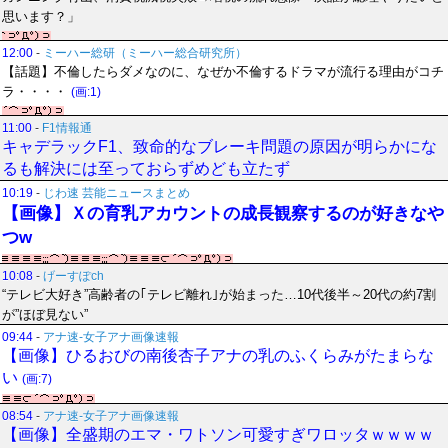
思います？」
12:00
-
ミーハー総研（ミーハー総合研究所）
【話題】不倫したらダメなのに、なぜか不倫するドラマが流行る理由がコチ
ラ・・・・
(画:1)
11:00
-
F1情報通
キャデラックF1、致命的なブレーキ問題の原因が明らかにな
るも解決には至っておらずめども立たず
10:19
-
じわ速 芸能ニュースまとめ
【画像】Ｘの育乳アカウントの成長観察するのが好きなや
つw
10:08
-
げーすぽch
“テレビ大好き”高齢者の｢テレビ離れ｣が始まった…10代後半～20代の約7割
が”ほぼ見ない”
09:44
-
アナ速‐女子アナ画像速報
【画像】ひるおびの南後杏子アナの乳のふくらみがたまらな
い
(画:7)
08:54
-
アナ速‐女子アナ画像速報
【画像】全盛期のエマ・ワトソン可愛すぎワロッタｗｗｗｗ