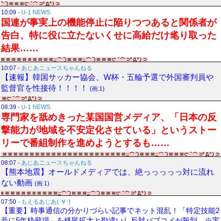
10:09
-
U-1 NEWS.
国連が事実上の機能停止に陥りつつあると関係者が
告白、特に役に立たないくせに高給だけ毟り取った
結果……
10:07
-
あじあニュースちゃんねる
【速報】韓国サッカー協会、W杯・五輪予選で外国審判員や
監督官を性接待！！！！
(画:1)
08:39
-
U-1 NEWS.
専門家を舐めきった某国国営メディア、「日本の反
撃能力が地域を不安定化させている」というストー
リーで番組制作を進めようとするも……
08:07
-
あじあニュースちゃんねる
【熊本地震】オールドメディアでは、絶っっっっっ対に流れ
ない動画
(画:1)
07:50
-
もえるあじあ(･∀･)
【重要】時事通信の分かりづらい記事でネット混乱！「特定技能2
号に5年枠登場」を移民拡大と勘違いし反対パブコメが殺到 ※実