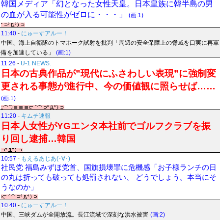
韓国メディア「幻となった女性天皇。日本皇族に韓半島の男
の血が入る可能性がゼロに・・・」
(画:1)
11:40
-
にゅーすアルー！
中国、海上自衛隊のトマホーク試射を批判「周辺の安全保障上の脅威を口実に再軍
備を加速している」
(画:1)
11:26
-
U-1 NEWS.
日本の古典作品が”現代にふさわしい表現”に強制変
更される事態が進行中、今の価値観に照らせば……
(画:1)
11:20
-
キムチ速報
日本人女性がYGエンタ本社前でゴルフクラブを振
り回し逮捕…韓国
10:57
-
もえるあじあ(･∀･)
社民党 福島みずほ党首、国旗損壊罪に危機感「お子様ランチの日
の丸は折っても破っても処罰されない、 どうでしょう。本当にそ
うなのか」
10:40
-
にゅーすアルー！
中国、三峡ダムが全開放流。長江流域で深刻な洪水被害
(画:2)