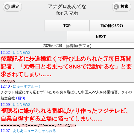
アナグロあんてな
設定
検索
for スマホ
TOP
前の日(08/07)
NEXT
2026/08/08 - 新着順(デフォ)
12:52
-
U-1 NEWS.
後輩記者に歩道橋近くで呼び止められた元毎日新聞
記者、「元毎日と名乗ってSNSで活動するな」と要
求されてしまい……
12:40
-
にゅーすアルー！
チケット確認にすら応じずCAたちを突き飛ばした中国人22人を搭乗拒否。タイの
航空会社
(画:3)
12:09
-
U-1 NEWS.
視聴者に嫌がられる番組ばかり作ったフジテレビ、
自業自得すぎる立場に陥ってしまい……
12:07
-
あじあニュースちゃんねる