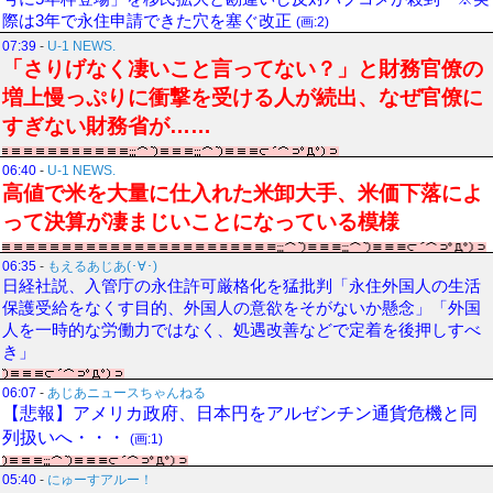
際は3年で永住申請できた穴を塞ぐ改正
(画:2)
07:39
-
U-1 NEWS.
「さりげなく凄いこと言ってない？」と財務官僚の
増上慢っぷりに衝撃を受ける人が続出、なぜ官僚に
すぎない財務省が……
06:40
-
U-1 NEWS.
高値で米を大量に仕入れた米卸大手、米価下落によ
って決算が凄まじいことになっている模様
06:35
-
もえるあじあ(･∀･)
日経社説、入管庁の永住許可厳格化を猛批判「永住外国人の生活
保護受給をなくす目的、外国人の意欲をそがないか懸念」「外国
人を一時的な労働力ではなく、処遇改善などで定着を後押しすべ
き」
06:07
-
あじあニュースちゃんねる
【悲報】アメリカ政府、日本円をアルゼンチン通貨危機と同
列扱いへ・・・
(画:1)
05:40
-
にゅーすアルー！