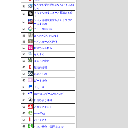
なんでも受信遅報@なんJ・おんJま
51
とめ
２ちゃんねるニュース超速まとめ
52
＋
ツバメ速報＠東京ヤクルトスワロ
53
ーズまとめ
54
ニュース30over
55
ほんわか2ちゃんねる
55
ベイスターズNEWS
57
婚外ちゃんねる
58
なんまめ
59
まるっと翻訳
60
歴史的速報
61
あのころの
62
げーすぽch
63
ふぇー速
64
mutyunのゲーム+αブログ
65
日刊やきう速報
66
スカッと王国！
67
easterEgg
68
バイクと！
68
ハロン棒ch -競馬まとめ-