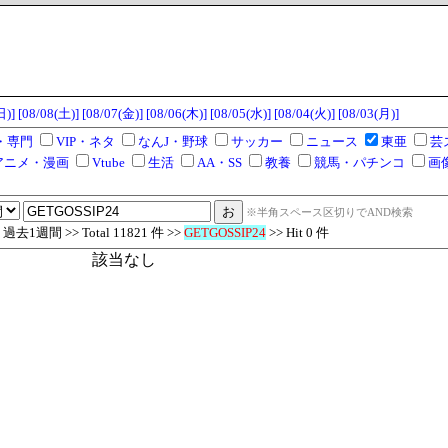
日)]
[08/08(土)]
[08/07(金)]
[08/06(木)]
[08/05(水)]
[08/04(火)]
[08/03(月)]
・専門
VIP・ネタ
なんJ・野球
サッカー
ニュース
東亜
芸
アニメ・漫画
Vtube
生活
AA・SS
教養
競馬・パチンコ
画
※半角スペース区切りでAND検索
去1週間 >> Total 11821 件 >>
GETGOSSIP24
>> Hit 0 件
該当なし