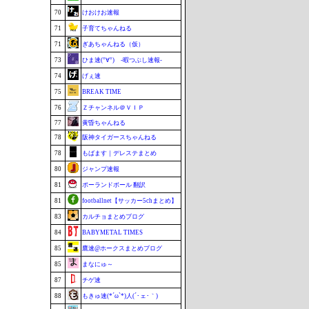
70
けおけお速報
71
子育てちゃんねる
71
ぎあちゃんねる（仮）
73
ひま速(°∀°) -暇つぶし速報-
74
げぇ速
75
BREAK TIME
76
Ｚチャンネル＠ＶＩＰ
77
黄昏ちゃんねる
78
阪神タイガースちゃんねる
78
もばます｜デレステまとめ
80
ジャンプ速報
81
ポーランドボール 翻訳
81
footballnet【サッカー5chまとめ】
83
カルチョまとめブログ
84
BABYMETAL TIMES
85
鷹速@ホークスまとめブログ
85
まなにゅ～
87
チゲ速
88
もきゅ速(*´ω`*)人(´･ェ･｀)