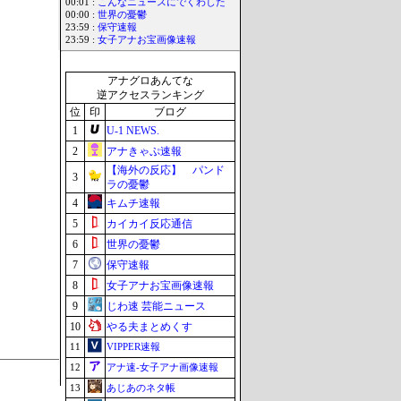
00:01 :
こんなニュースにでくわした
00:00 :
世界の憂鬱
23:59 :
保守速報
23:59 :
女子アナお宝画像速報
アナグロあんてな
逆アクセスランキング
位
印
ブログ
1
U-1 NEWS.
2
アナきゃぷ速報
【海外の反応】 パンド
3
ラの憂鬱
4
キムチ速報
5
カイカイ反応通信
6
世界の憂鬱
7
保守速報
8
女子アナお宝画像速報
9
じわ速 芸能ニュース
10
やる夫まとめくす
11
VIPPER速報
12
アナ速‐女子アナ画像速報
13
あじあのネタ帳