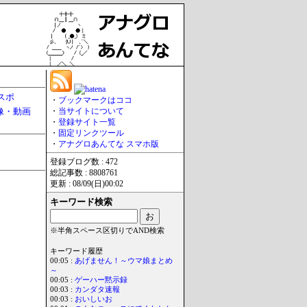
スポ
・
ブックマークはココ
像・動画
・
当サイトについて
・
登録サイト一覧
・
固定リンクツール
・
アナグロあんてな スマホ版
登録ブログ数 : 472
総記事数 : 8808761
更新 : 08/09(日)00:02
キーワード検索
※半角スペース区切りでAND検索
キーワード履歴
00:05 :
あげません！～ウマ娘まとめ
～
00:05 :
ゲーハー黙示録
00:03 :
カンダタ速報
00:03 :
おいしいお