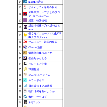
14
mashlife通信
15
どんぐりこ - 海外の反応
広島東洋カープまとめブロ
16
グ | かーぷぶーん
17
厳選！韓国情報
坂道情報通～乃木坂46まと
18
め～
働くモノニュース : 人生VIP
19
職人ブログwww
20
かんにゅー - 韓国の反応
21
Glauber通信
22
汎用型自作PCまとめ
23
登山ちゃんねる
24
ヒロイモノ中毒
25
F1情報通
26
なんJミュージアム
27
ネラーボイス
28
日向坂46まとめ速報
29
明日は何を食べようか
30
海外トークログ
31
ぷそファン