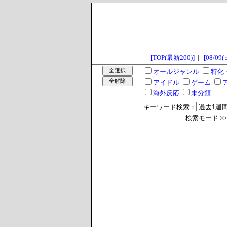
[TOP(最新200)]
|
[08/09(
オールジャンル
特化
アイドル
ゲーム
海外反応
未分類
キーワード検索：
検索モード >> 過