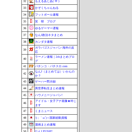
32
もえるあじあ(･∀･)
33
かぞくちゃんねる
34
フットボール速報
35
笑 韓 ブログ
36
ゆるゲーマー遅報
37
なんJ政治ネタまとめ
38
カンダタ速報
ガラパゴスジャパン-海外の反
39
応
ラーメン速報｜2chまとめブロ
40
グ
41
パチンコ・パチスロ.com
なんJ（まとめては）いかんの
42
か？
43
ゲーハー黙示録
44
異世界転生まとめ速報
45
ハウメニージャパン!
アイドル・女子アナ画像★吟じ
46
ます
47
くまニュース
48
/)；｀ω´)＜国家総動員報
49
漫画まとめ速報
50
なんJ PUSH!!