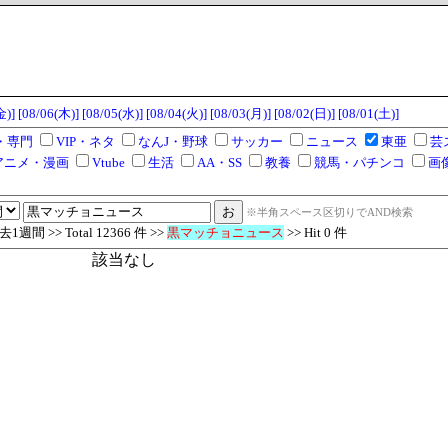
金)]
[08/06(木)]
[08/05(水)]
[08/04(火)]
[08/03(月)]
[08/02(日)]
[08/01(土)]
・専門
VIP・ネタ
なんJ・野球
サッカー
ニュース
東亜
芸
アニメ・漫画
Vtube
生活
AA・SS
教養
競馬・パチンコ
画
※半角スペース区切りでAND検索
週間 >> Total 12366 件 >>
黒マッチョニュース
>> Hit 0 件
該当なし