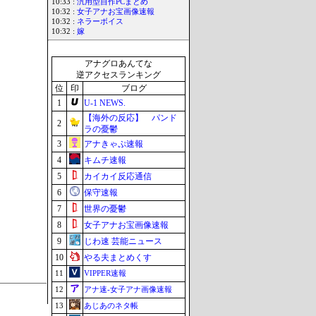
10:33 :
汎用型自作PCまとめ
10:32 :
女子アナお宝画像速報
10:32 :
ネラーボイス
10:32 :
嫁
アナグロあんてな
逆アクセスランキング
位
印
ブログ
1
U-1 NEWS.
【海外の反応】 パンド
2
ラの憂鬱
3
アナきゃぷ速報
4
キムチ速報
5
カイカイ反応通信
6
保守速報
7
世界の憂鬱
8
女子アナお宝画像速報
9
じわ速 芸能ニュース
10
やる夫まとめくす
11
VIPPER速報
12
アナ速‐女子アナ画像速報
13
あじあのネタ帳