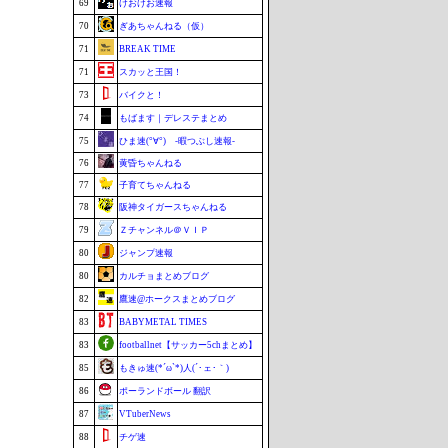
69
けおけお速報
70
ぎあちゃんねる（仮）
71
BREAK TIME
71
スカッと王国！
73
バイクと！
74
もばます｜デレステまとめ
75
ひま速(°∀°) -暇つぶし速報-
76
黄昏ちゃんねる
77
子育てちゃんねる
78
阪神タイガースちゃんねる
79
Ｚチャンネル＠ＶＩＰ
80
ジャンプ速報
80
カルチョまとめブログ
82
鷹速@ホークスまとめブログ
83
BABYMETAL TIMES
83
footballnet【サッカー5chまとめ】
85
もきゅ速(*´ω`*)人(´･ェ･｀)
86
ポーランドボール 翻訳
87
VTuberNews
88
チゲ速