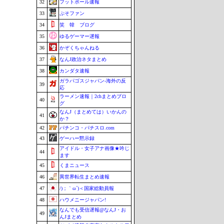
32
フットボール速報
33
ぷそファン
34
笑 韓 ブログ
35
ゆるゲーマー遅報
36
かぞくちゃんねる
37
なんJ政治ネタまとめ
38
カンダタ速報
ガラパゴスジャパン-海外の反
39
応
ラーメン速報｜2chまとめブロ
40
グ
なんJ（まとめては）いかんの
41
か？
42
パチンコ・パチスロ.com
43
ゲーハー黙示録
アイドル・女子アナ画像★吟じ
44
ます
45
くまニュース
46
異世界転生まとめ速報
47
/)；｀ω´)＜国家総動員報
48
ハウメニージャパン!
なんでも受信遅報@なんJ・お
49
んJまとめ