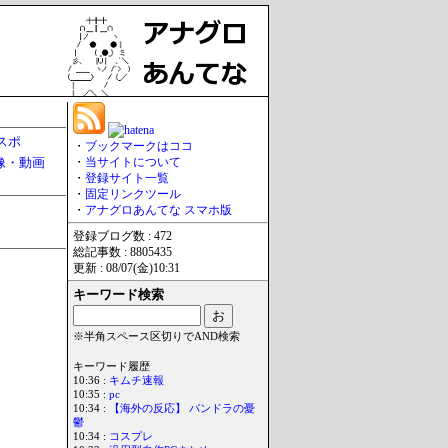
スポ
・
ブックマークはココ
像・動画
・
当サイトについて
・
登録サイト一覧
・
固定リンクツール
・
アナグロあんてな スマホ版
登録ブログ数 : 472
総記事数 : 8805435
更新 : 08/07(金)10:31
キーワード検索
※半角スペース区切りでAND検索
キーワード履歴
10:36 :
キムチ速報
10:35 :
pc
10:34 :
【海外の反応】 パンドラの憂
鬱
10:34 :
コスプレ