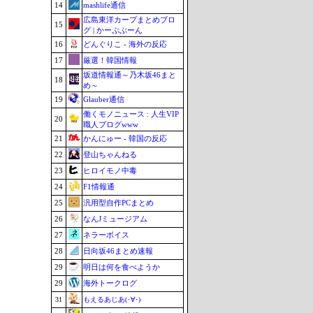
14
mashlife通信
広島東洋カープまとめブロ
15
グ | かーぷぶーん
16
どんぐりこ - 海外の反応
17
厳選！韓国情報
坂道情報通～乃木坂46まと
18
め～
19
Glauber通信
働くモノニュース : 人生VIP
20
職人ブログwww
21
かんにゅー - 韓国の反応
22
登山ちゃんねる
23
ヒロイモノ中毒
24
F1情報通
25
汎用型自作PCまとめ
26
なんJミュージアム
27
ネラーボイス
28
日向坂46まとめ速報
29
明日は何を食べようか
29
海外トークログ
31
もえるあじあ(･∀･)