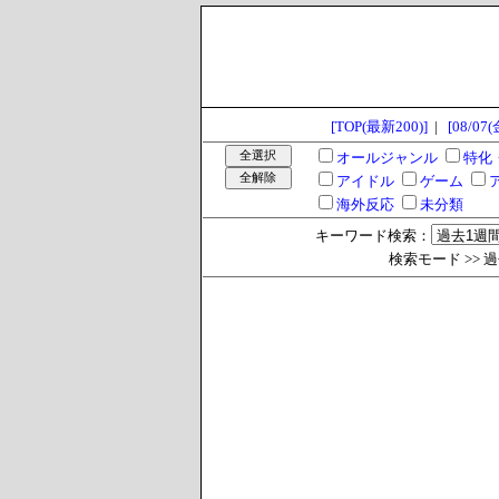
[TOP(最新200)]
|
[08/07(
オールジャンル
特化
アイドル
ゲーム
海外反応
未分類
キーワード検索：
検索モード >> 過去1