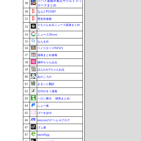
ツバメ速報＠東京ヤクルトスワ
50
ローズまとめ
50
なんJ PUSH!!
52
歴史的速報
２ちゃんねるニュース超速まとめ
53
＋
54
ニュース30over
55
なんまめ
56
ベイスターズNEWS
57
漫画まとめ速報
58
婚外ちゃんねる
59
ほんわか2ちゃんねる
60
あのころの
61
まるっと翻訳
62
日刊やきう速報
63
ハロン棒ch -競馬まとめ-
64
ふぇー速
65
げーすぽch
66
mutyunのゲーム+αブログ
67
げぇ速
67
easterEgg