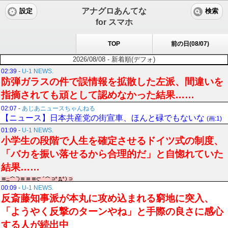
アナグロあんてな
設定
検索
for スマホ
TOP
前の日(08/07)
2026/08/08 - 新着順(デフォ)
02:39
-
U-1 NEWS.
防弾ガラスの件で誤情報を拡散した左派、間違いを
指摘されても頑として認めなかった結果……
02:07
-
あじあニュースちゃんねる
【ニュース】日本共産党の街宣車、ほんと碌でもないな
(画:1)
01:09
-
U-1 NEWS.
小学生の段階で人生を確定させるドイツ式の制度、
「バカを振い落せるから合理的だ」と自惚れていた
結果……
00:09
-
U-1 NEWS.
反斎藤知事派が本丸に攻め込まれる窮地に突入、
「ようやく反撃のターンやね」と手際の良さに感心
する人が続出中