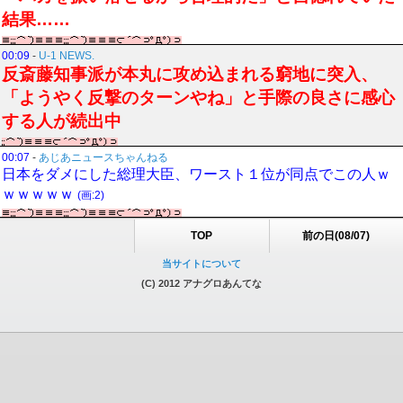
結果……
00:09
-
U-1 NEWS.
反斎藤知事派が本丸に攻め込まれる窮地に突入、
「ようやく反撃のターンやね」と手際の良さに感心
する人が続出中
00:07
-
あじあニュースちゃんねる
日本をダメにした総理大臣、ワースト１位が同点でこの人ｗ
ｗｗｗｗｗ
(画:2)
TOP
前の日(08/07)
当サイトについて
(C) 2012 アナグロあんてな