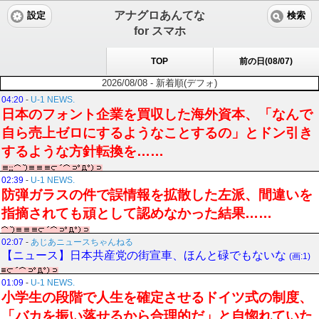
アナグロあんてな
設定
検索
for スマホ
TOP
前の日(08/07)
2026/08/08 - 新着順(デフォ)
04:20
-
U-1 NEWS.
日本のフォント企業を買収した海外資本、「なんで
自ら売上ゼロにするようなことするの」とドン引き
するような方針転換を……
02:39
-
U-1 NEWS.
防弾ガラスの件で誤情報を拡散した左派、間違いを
指摘されても頑として認めなかった結果……
02:07
-
あじあニュースちゃんねる
【ニュース】日本共産党の街宣車、ほんと碌でもないな
(画:1)
01:09
-
U-1 NEWS.
小学生の段階で人生を確定させるドイツ式の制度、
「バカを振い落せるから合理的だ」と自惚れていた