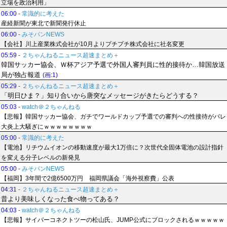
立場を政治利用」
06:00
-
常識的に考えた
産経新聞が東北で新聞発行休止
06:00
-
みそパンNEWS
【会社】川上産業株式会社が10月よりプチプチ株式会社に社名変更
05:59
-
２ちゃんねるニュース超速まとめ＋
韓国サッカー協会、Ｗ杯アジア予選で外国人審判員に性的接待か…韓国放送
局が独占報道
(画:1)
05:29
-
２ちゃんねるニュース超速まとめ＋
「明日ひま？」知り合いから唐突なメッセージがきたらどうする？
05:03
-
watch＠２ちゃんねる
【悲報】韓国サッカー協会、ガチでワールドカップ予選での審判への性接待がバレ
大炎上大騒ぎにｗｗｗｗｗｗｗｗ
05:00
-
常識的に考えた
【電池】リチウムイオンの移動速度が最大1万倍に？次世代全固体電池の設計指針
を変える分子レベルの新発見
05:00
-
みそパンNEWS
【福岡】3年間で2億6500万円 福岡県議会「海外視察費」公表
04:31
-
２ちゃんねるニュース超速まとめ＋
昔より美味しくなった食べ物ってある？
04:03
-
watch＠２ちゃんねる
【悲報】サイバーコネクトツーの松山氏、JUMP公式にブロックされるｗｗｗｗｗ