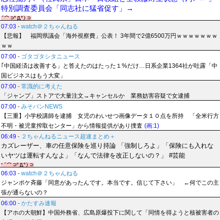
特別調査委員会「同志社に猛省促す」→
07:03
-
watch＠２ちゃんねる
【悲報】 福岡県議会「海外視察費」公表！ 3年間で2億6500万円ｗｗｗｗｗｗｗ
ｗｗ
07:00
-
ゴタゴタシタニュース
｢中国経済は改善する」と答えたのはたった１%だけ…日系企業1364社が吐露「中
国ビジネスはもう大変」
07:00
-
常識的に考えた
「ジャンプ」ストアで大量注文→キャンセルか 業務妨害容疑で女逮捕
07:00
-
みそパンNEWS
【三重】小学校講師を逮捕 女児のわいせつ画像データ１０点を所持 「全米行方
不明・被児童搾取センター」から情報提供があり捜査
(画:1)
06:49
-
２ちゃんねるニュース超速まとめ＋
カズレーザー、車の任意保険を巡り持論 「強制しろよ」「保険にも入れな
いヤツは運転すんなよ」「なんで法律を改正しないの？」 #芸能
06:03
-
watch＠２ちゃんねる
ジャンポケ斉藤「同意があったんです。本当です。信じて下さい」 ←何でこの主
張が通らないの？
06:00
-
かたすみ速報
【アホの大朝鮮】中国外務省、広島原爆投下に関して「同情を得ようと核被害者の