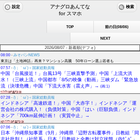
アナグロあんてな
設定
検索
for スマホ
TOP
前の日(08/06)
NEXT
2026/08/07 - 新着順(デフォ)
08:00
-
みそパンNEWS
東京は「土地神話」再来？マンション高騰 50年ローン選ぶ若者も
07:57
-
/)；｀ω´)＜国家総動員報
中国「台風接近！」台風13号「三峡直撃予測」中国「上流大洪
水！（三峡上流」中国都市「8/5の映像（動画」三峡ダム「緊急放
流（決壊危機」中国「下流大水害（震え声」→
(画:1)
07:28
-
/)；｀ω´)＜国家総動員報
インドネシア「高速鉄道！」中国「大赤字！」インドネシア「運
営会社の株式購入！（負債対策」中国「はい（巨額負債」インド
ネシア「700km延伸計画！（実質中止」→
07:06
-
/)；｀ω´)＜国家総動員報
日本「沖縄県知事選（9月」沖縄県「辺野古転覆事件」日教組「同
志社批判！（社民系」日本「日教組と全教は対立状態（内ｹﾞﾊﾞ」