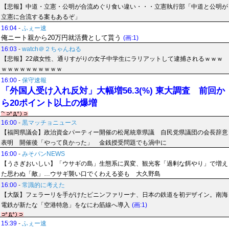
【悲報】中道・立憲・公明が合流めぐり食い違い・・・立憲執行部「中道と公明が
立憲に合流する案もあるぞ」
16:04
-
ふぇー速
俺ニート親から20万円就活費として貰う
(画:1)
16:03
-
watch＠２ちゃんねる
【悲報】22歳女性、通りすがりの女子中学生にラリアットして逮捕されるｗｗｗ
ｗｗｗｗｗｗｗｗｗｗ
16:00
-
保守速報
「外国人受け入れ反対」大幅増56.3(%) 東大調査 前回か
ら20ポイント以上の爆増
16:00
-
黒マッチョニュース
【福岡県議会】政治資金パーティー開催の松尾統章県議 自民党県議団の会長辞意
表明 開催後「やって良かった」 金銭授受問題でも渦中に
16:00
-
みそパンNEWS
【うさぎおいしい】「ウサギの島」生態系に異変、観光客「過剰な餌やり」で増え
た思わぬ「敵」…ウサギ襲い口でくわえる姿も 大久野島
16:00
-
常識的に考えた
【大阪】フェラーリを手がけたピニンファリーナ、日本の鉄道を初デザイン。南海
電鉄が新たな「空港特急」をなにわ筋線へ導入
(画:1)
15:39
-
ふぇー速