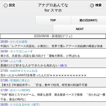
アナグロあんてな
設定
検索
for スマホ
TOP
前の日(08/07)
NEXT
2026/08/08 - 新着順(デフォ)
18:00
-
かたすみ速報
中国の「レアアース武器化」が裏目に、世界で重レアアース供給網の構築が加速
18:00
-
ネトウヨにゅーす
蒋介石、共産党に武器を届け続けて「運輸大隊長」と呼ばれる
17:04
-
ふぇー速
新婚だけど好きな人ができたかも知れない
(画:1)
17:03
-
watch＠２ちゃんねる
安かったからGANTZ全巻買ったんだがｗｗｗｗｗｗｗｗｗｗｗｗｗ
17:00
-
常識的に考えた
【東大】2年連続赤字へ 「貯金」数年で枯渇、研究者の削減不可避
17:00
-
みそパンNEWS
”サ終” 相次ぐスマホゲーム、倒産も急増 過去最多ペースで推移 「当たれば一攫
千金」過去の時代に
16:05
-
とりのまるやき（保守）