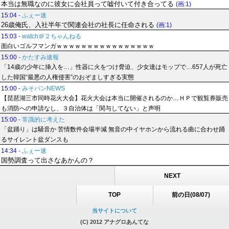
本当は無職なのに彼女に会社員って嘘付いて付き合ってる
(画:1)
15:04
-
ふぇー速
26歳俺氏、入社半年で関連会社の社長に任命される
(画:1)
15:03
-
watch＠２ちゃんねる
面白いゴルフマンガｗｗｗｗｗｗｗｗｗｗｗｗｗｗｗｗ
15:00
-
かたすみ速報
「14歳の少年に挿入を…」性器に火をつけ脅迫、少女達はモップで…657人が死亡
した韓国“最悪の人権侵害”のおぞましすぎる実態
15:00
-
みそパンNEWS
【琵琶湖三市同時花火大会】花火大会は本当に開催されるのか…ＨＰで観覧券販売
も消防への申請なし、３自治体は「関与してない」と声明
15:00
-
常識的に考えた
「盆踊り」は騒音か 苦情数件会場半減 無音の中イヤホンから流れる曲に合わせ踊
るサイレント盆ダンスも
14:34
-
ふぇー速
国勢調査って出さなあかんの？
NEXT
TOP
前の日(08/07)
当サイトについて
(C) 2012 アナグロあんてな