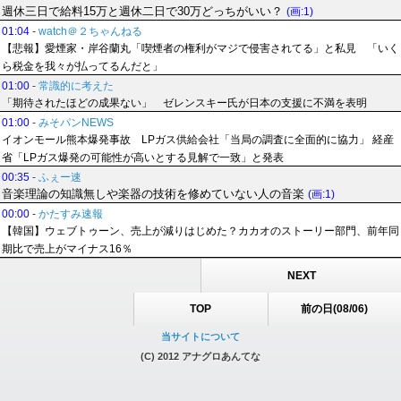
週休三日で給料15万と週休二日で30万どっちがいい？
(画:1)
01:04
-
watch＠２ちゃんねる
【悲報】愛煙家・岸谷蘭丸「喫煙者の権利がマジで侵害されてる」と私見 「いく
ら税金を我々が払ってるんだと」
01:00
-
常識的に考えた
「期待されたほどの成果ない」 ゼレンスキー氏が日本の支援に不満を表明
01:00
-
みそパンNEWS
イオンモール熊本爆発事故 LPガス供給会社「当局の調査に全面的に協力」 経産
省「LPガス爆発の可能性が高いとする見解で一致」と発表
00:35
-
ふぇー速
音楽理論の知識無しや楽器の技術を修めていない人の音楽
(画:1)
00:00
-
かたすみ速報
【韓国】ウェブトゥーン、売上が減りはじめた？カカオのストーリー部門、前年同
期比で売上がマイナス16％
NEXT
TOP
前の日(08/06)
当サイトについて
(C) 2012 アナグロあんてな