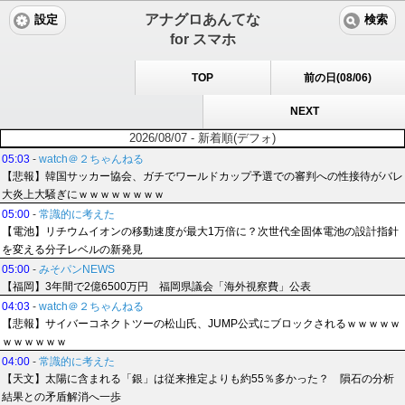
アナグロあんてな
設定
検索
for スマホ
TOP
前の日(08/06)
NEXT
2026/08/07 - 新着順(デフォ)
05:03
-
watch＠２ちゃんねる
【悲報】韓国サッカー協会、ガチでワールドカップ予選での審判への性接待がバレ
大炎上大騒ぎにｗｗｗｗｗｗｗｗ
05:00
-
常識的に考えた
【電池】リチウムイオンの移動速度が最大1万倍に？次世代全固体電池の設計指針
を変える分子レベルの新発見
05:00
-
みそパンNEWS
【福岡】3年間で2億6500万円 福岡県議会「海外視察費」公表
04:03
-
watch＠２ちゃんねる
【悲報】サイバーコネクトツーの松山氏、JUMP公式にブロックされるｗｗｗｗｗ
ｗｗｗｗｗｗ
04:00
-
常識的に考えた
【天文】太陽に含まれる「銀」は従来推定よりも約55％多かった？ 隕石の分析
結果との矛盾解消へ一歩