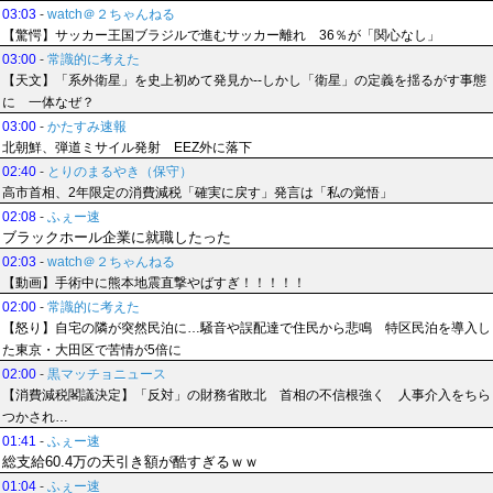
03:03
-
watch＠２ちゃんねる
【驚愕】サッカー王国ブラジルで進むサッカー離れ 36％が「関心なし」
03:00
-
常識的に考えた
【天文】「系外衛星」を史上初めて発見か--しかし「衛星」の定義を揺るがす事態
に 一体なぜ？
03:00
-
かたすみ速報
北朝鮮、弾道ミサイル発射 EEZ外に落下
02:40
-
とりのまるやき（保守）
高市首相、2年限定の消費減税「確実に戻す」発言は「私の覚悟」
02:08
-
ふぇー速
ブラックホール企業に就職したった
02:03
-
watch＠２ちゃんねる
【動画】手術中に熊本地震直撃やばすぎ！！！！！
02:00
-
常識的に考えた
【怒り】自宅の隣が突然民泊に…騒音や誤配達で住民から悲鳴 特区民泊を導入し
た東京・大田区で苦情が5倍に
02:00
-
黒マッチョニュース
【消費減税閣議決定】「反対」の財務省敗北 首相の不信根強く 人事介入をちら
つかされ…
01:41
-
ふぇー速
総支給60.4万の天引き額が酷すぎるｗｗ
01:04
-
ふぇー速