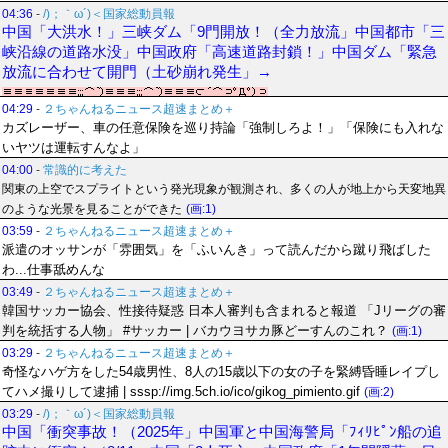
04:36
-
/)；｀ω´)＜国家総動員報
中国「大洪水！」三峡ダム「9門開放！（全力放流」中国都市「三
峡沿線の道路水没」中国政府「高速道路封鎖！」中国ダム「緊急
放流に合わせて開門（土砂崩れ発生」→
04:29
-
２ちゃんねるニュース超速まとめ＋
カズレーザー、車の任意保険を巡り持論「強制しろよ！」「保険にも入れな
いヤツは運転すんなよ」
04:00
-
常識的に考えた
関東の上空でスプライトという発光現象が観測され、多くの人が地上から天変地異
のような光景を見ることができた
(画:1)
03:59
-
２ちゃんねるニュース超速まとめ＋
派遣のオッサンが「雰囲気」を「ふいんき」って読んだから蹴り飛ばした
わ...仕事舐めんな
03:49
-
２ちゃんねるニュース超速まとめ＋
韓国サッカー協会、性接待疑惑 日本人審判も含まれると報道 「Jリーグの審
判を統括する人物」 #サッカー | バカウヨサカ豚どーすんのこれ？
(画:1)
03:29
-
２ちゃんねるニュース超速まとめ＋
奇怪なハゲ方をした54歳男性、8人の15歳以下の女の子を緊縛昏睡レイプし
てハメ撮りして逮捕 | sssp://img.5ch.io/ico/gikog_pimiento.gif
(画:2)
03:29
-
/)；｀ω´)＜国家総動員報
中国「衝突事故！（2025年」中国軍と中国海警局「ﾌｨﾘﾋﾟﾝ船の追