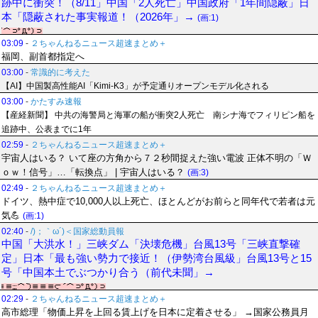
跡中に衝突！（8/11」中国「2人死亡」中国政府「1年間隠蔽」日
本「隠蔽された事実報道！（2026年」→
(画:1)
03:09
-
２ちゃんねるニュース超速まとめ＋
福岡、副首都指定へ
03:00
-
常識的に考えた
【AI】中国製高性能AI「Kimi-K3」が予定通りオープンモデル化される
03:00
-
かたすみ速報
【産経新聞】 中共の海警局と海軍の船が衝突2人死亡 南シナ海でフィリピン船を
追跡中、公表までに1年
02:59
-
２ちゃんねるニュース超速まとめ＋
宇宙人はいる？ いて座の方角から７２秒間捉えた強い電波 正体不明の「Ｗ
ｏｗ！信号」…「転換点」 | 宇宙人はいる？
(画:3)
02:49
-
２ちゃんねるニュース超速まとめ＋
ドイツ、熱中症で10,000人以上死亡、ほとんどがお前らと同年代で若者は元
気💪
(画:1)
02:40
-
/)；｀ω´)＜国家総動員報
中国「大洪水！」三峡ダム「決壊危機」台風13号「三峡直撃確
定」日本「最も強い勢力で接近！（伊勢湾台風級」台風13号と15
号「中国本土でぶつかり合う（前代未聞」→
02:29
-
２ちゃんねるニュース超速まとめ＋
高市総理「物価上昇を上回る賃上げを日本に定着させる」 →国家公務員月