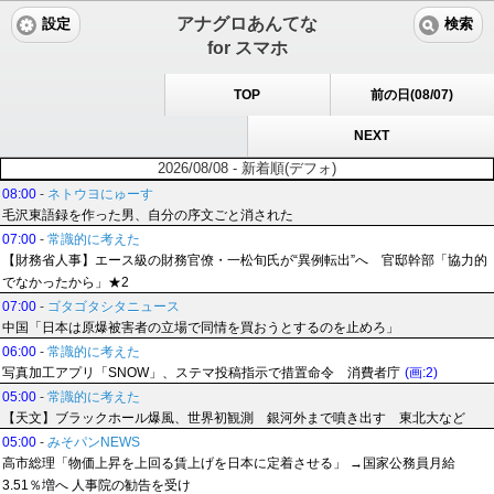
アナグロあんてな
設定
検索
for スマホ
TOP
前の日(08/07)
NEXT
2026/08/08 - 新着順(デフォ)
08:00
-
ネトウヨにゅーす
毛沢東語録を作った男、自分の序文ごと消された
07:00
-
常識的に考えた
【財務省人事】エース級の財務官僚・一松旬氏が“異例転出”へ 官邸幹部「協力的
でなかったから」★2
07:00
-
ゴタゴタシタニュース
中国「日本は原爆被害者の立場で同情を買おうとするのを止めろ」
06:00
-
常識的に考えた
写真加工アプリ「SNOW」、ステマ投稿指示で措置命令 消費者庁
(画:2)
05:00
-
常識的に考えた
【天文】ブラックホール爆風、世界初観測 銀河外まで噴き出す 東北大など
05:00
-
みそパンNEWS
高市総理「物価上昇を上回る賃上げを日本に定着させる」 →国家公務員月給
3.51％増へ 人事院の勧告を受け