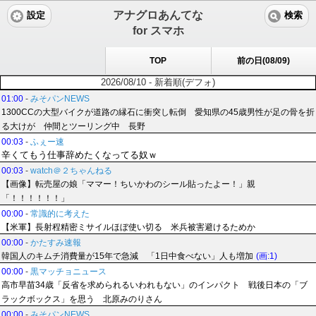
アナグロあんてな
設定
検索
for スマホ
TOP
前の日(08/09)
2026/08/10 - 新着順(デフォ)
01:00
-
みそパンNEWS
1300CCの大型バイクが道路の縁石に衝突し転倒 愛知県の45歳男性が足の骨を折
る大けが 仲間とツーリング中 長野
00:03
-
ふぇー速
辛くてもう仕事辞めたくなってる奴ｗ
00:03
-
watch＠２ちゃんねる
【画像】転売屋の娘「ママー！ちいかわのシール貼ったよー！」親
「！！！！！！」
00:00
-
常識的に考えた
【米軍】長射程精密ミサイルほぼ使い切る 米兵被害避けるためか
00:00
-
かたすみ速報
韓国人のキムチ消費量が15年で急減 「1日中食べない」人も増加
(画:1)
00:00
-
黒マッチョニュース
高市早苗34歳「反省を求められるいわれもない」のインパクト 戦後日本の「ブ
ラックボックス」を思う 北原みのりさん
00:00
-
みそパンNEWS