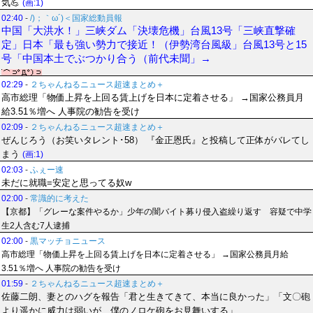
気💪
(画:1)
02:40
-
/)；｀ω´)＜国家総動員報
中国「大洪水！」三峡ダム「決壊危機」台風13号「三峡直撃確
定」日本「最も強い勢力で接近！（伊勢湾台風級」台風13号と15
号「中国本土でぶつかり合う（前代未聞」→
02:29
-
２ちゃんねるニュース超速まとめ＋
高市総理「物価上昇を上回る賃上げを日本に定着させる」 →国家公務員月
給3.51％増へ 人事院の勧告を受け
02:09
-
２ちゃんねるニュース超速まとめ＋
ぜんじろう（お笑いタレント･58） 『金正恩氏』と投稿して正体がバレてし
まう
(画:1)
02:03
-
ふぇー速
未だに就職=安定と思ってる奴w
02:00
-
常識的に考えた
【京都】「グレーな案件やるか」少年の闇バイト募り侵入盗繰り返す 容疑で中学
生2人含む7人逮捕
02:00
-
黒マッチョニュース
高市総理「物価上昇を上回る賃上げを日本に定着させる」 →国家公務員月給
3.51％増へ 人事院の勧告を受け
01:59
-
２ちゃんねるニュース超速まとめ＋
佐藤二朗、妻とのハグを報告「君と生きてきて、本当に良かった」「文〇砲
より遥かに威力は弱いが、僕のノロケ砲をお見舞いする」