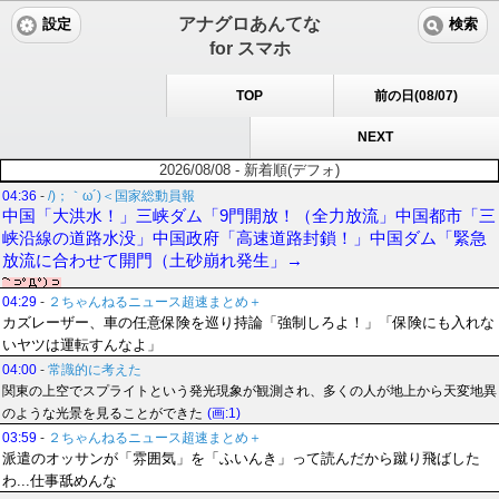
アナグロあんてな
設定
検索
for スマホ
TOP
前の日(08/07)
NEXT
2026/08/08 - 新着順(デフォ)
04:36
-
/)；｀ω´)＜国家総動員報
中国「大洪水！」三峡ダム「9門開放！（全力放流」中国都市「三
峡沿線の道路水没」中国政府「高速道路封鎖！」中国ダム「緊急
放流に合わせて開門（土砂崩れ発生」→
04:29
-
２ちゃんねるニュース超速まとめ＋
カズレーザー、車の任意保険を巡り持論「強制しろよ！」「保険にも入れな
いヤツは運転すんなよ」
04:00
-
常識的に考えた
関東の上空でスプライトという発光現象が観測され、多くの人が地上から天変地異
のような光景を見ることができた
(画:1)
03:59
-
２ちゃんねるニュース超速まとめ＋
派遣のオッサンが「雰囲気」を「ふいんき」って読んだから蹴り飛ばした
わ...仕事舐めんな