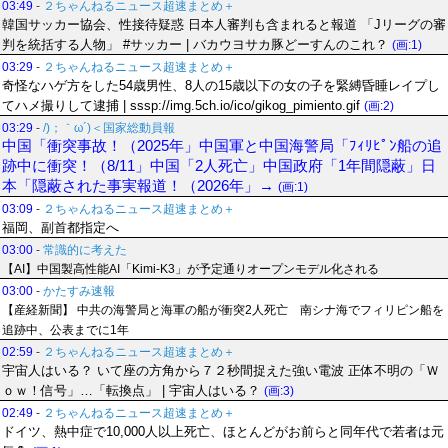
03:49
-
２ちゃんねるニュース超速まとめ＋
韓国サッカー協会、性接待疑惑 日本人審判も含まれると報道 「Jリーグの審
判を統括する人物」 #サッカー | バカウヨサカ豚どーすんのこれ？
(画:1)
03:29
-
２ちゃんねるニュース超速まとめ＋
奇怪なハゲ方をした54歳男性、8人の15歳以下の女の子を緊縛昏睡レイプし
てハメ撮りして逮捕 | sssp://img.5ch.io/ico/gikog_pimiento.gif
(画:2)
03:29
-
/)；｀ω´)＜国家総動員報
中国「衝突事故！（2025年」中国軍と中国海警局「ﾌｨﾘﾋﾟﾝ船の追
跡中に衝突！（8/11」中国「2人死亡」中国政府「1年間隠蔽」日
本「隠蔽された事実報道！（2026年」→
(画:1)
03:09
-
２ちゃんねるニュース超速まとめ＋
福岡、副首都指定へ
03:00
-
常識的に考えた
【AI】中国製高性能AI「Kimi-K3」が予定通りオープンモデル化される
03:00
-
かたすみ速報
【産経新聞】 中共の海警局と海軍の船が衝突2人死亡 南シナ海でフィリピン船を
追跡中、公表までに1年
02:59
-
２ちゃんねるニュース超速まとめ＋
宇宙人はいる？ いて座の方角から７２秒間捉えた強い電波 正体不明の「Ｗ
ｏｗ！信号」…「転換点」 | 宇宙人はいる？
(画:3)
02:49
-
２ちゃんねるニュース超速まとめ＋
ドイツ、熱中症で10,000人以上死亡、ほとんどがお前らと同年代で若者は元