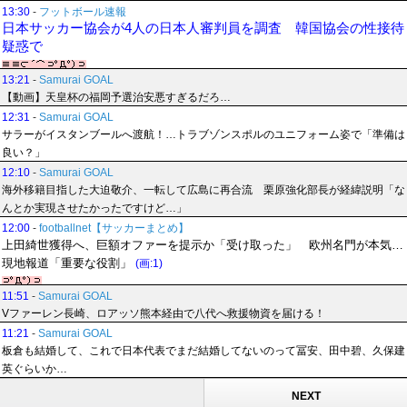
13:30
-
フットボール速報
日本サッカー協会が4人の日本人審判員を調査 韓国協会の性接待
疑惑で
13:21
-
Samurai GOAL
【動画】天皇杯の福岡予選治安悪すぎるだろ…
12:31
-
Samurai GOAL
サラーがイスタンブールへ渡航！…トラブゾンスポルのユニフォーム姿で「準備は
良い？」
12:10
-
Samurai GOAL
海外移籍目指した大迫敬介、一転して広島に再合流 栗原強化部長が経緯説明「な
んとか実現させたかったですけど…」
12:00
-
footballnet【サッカーまとめ】
上田綺世獲得へ、巨額オファーを提示か「受け取った」 欧州名門が本気…
現地報道「重要な役割」
(画:1)
11:51
-
Samurai GOAL
Vファーレン長崎、ロアッソ熊本経由で八代へ救援物資を届ける！
11:21
-
Samurai GOAL
板倉も結婚して、これで日本代表でまだ結婚してないのって冨安、田中碧、久保建
英ぐらいか…
NEXT