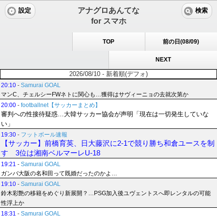
アナグロあんてな
設定
検索
for スマホ
TOP
前の日(08/09)
NEXT
2026/08/10 - 新着順(デフォ)
20:10
-
Samurai GOAL
マンC、チェルシーFWネトに関心も…獲得はサヴィーニョの去就次第か
20:00
-
footballnet【サッカーまとめ】
審判への性接待疑惑…大韓サッカー協会が声明「現在は一切発生していな
い」
19:30
-
フットボール速報
【サッカー】前橋育英、日大藤沢に2-1で競り勝ち和倉ユースを制
す 3位は湘南ベルマーレU-18
19:21
-
Samurai GOAL
ガンバ大阪の名和田って既婚だったのかよ…
19:10
-
Samurai GOAL
鈴木彩艶の移籍をめぐり新展開？…PSG加入後ユヴェントスへ即レンタルの可能
性浮上か
18:31
-
Samurai GOAL