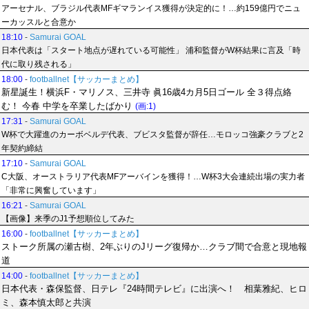
アーセナル、ブラジル代表MFギマランイス獲得が決定的に！…約159億円でニュ
ーカッスルと合意か
18:10
-
Samurai GOAL
日本代表は「スタート地点が遅れている可能性」 浦和監督がW杯結果に言及「時
代に取り残される」
18:00
-
footballnet【サッカーまとめ】
新星誕生！横浜F・マリノス、三井寺 眞16歳4カ月5日ゴール 全３得点絡
む！ 今春 中学を卒業したばかり
(画:1)
17:31
-
Samurai GOAL
W杯で大躍進のカーボベルデ代表、ブビスタ監督が辞任…モロッコ強豪クラブと2
年契約締結
17:10
-
Samurai GOAL
C大阪、オーストラリア代表MFアーバインを獲得！…W杯3大会連続出場の実力者
「非常に興奮しています」
16:21
-
Samurai GOAL
【画像】来季のJ1予想順位してみた
16:00
-
footballnet【サッカーまとめ】
ストーク所属の瀬古樹、2年ぶりのJリーグ復帰か…クラブ間で合意と現地報
道
14:00
-
footballnet【サッカーまとめ】
日本代表・森保監督、日テレ『24時間テレビ』に出演へ！ 相葉雅紀、ヒロ
ミ、森本慎太郎と共演