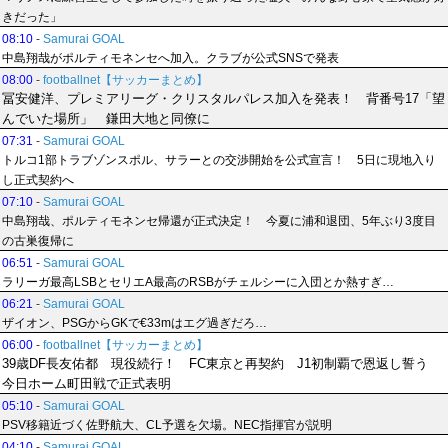
きだった」
08:10
-
Samurai GOAL
中島翔哉がポルティモネンセへ加入。クラブが公式SNSで発表
08:00
-
footballnet【サッカーまとめ】
冨安健洋、プレミアリーグ・クリスタルパレス加入を発表！ 背番号17「望
んでいた場所」 鎌田大地と同僚に
07:31
-
Samurai GOAL
トルコ1部トラブゾンスポル、サラーとの交渉開始を公式宣言！ 5日に現地入り
し正式契約へ
07:10
-
Samurai GOAL
中島翔哉、ポルティモネンセ帰還が正式決定！ 今夏に浦和退団、5年ぶり3度目
の古巣復帰に
06:51
-
Samurai GOAL
ラリーガ最高LSBとセリエA最高のRSBがチェルシーに入団とか熱すぎ…
06:21
-
Samurai GOAL
ザイオン、PSGからGKで€33mはエグ過ぎだろ…
06:00
-
footballnet【サッカーまとめ】
39歳DF長友佑都 現役続行！ FC東京と再契約 J1初制覇で恩返し誓う
今日ホーム町田戦で正式表明
05:10
-
Samurai GOAL
PSV移籍近づく佐野航大、CL予選を欠場。NEC指揮官が説明
04:10
-
Samurai GOAL