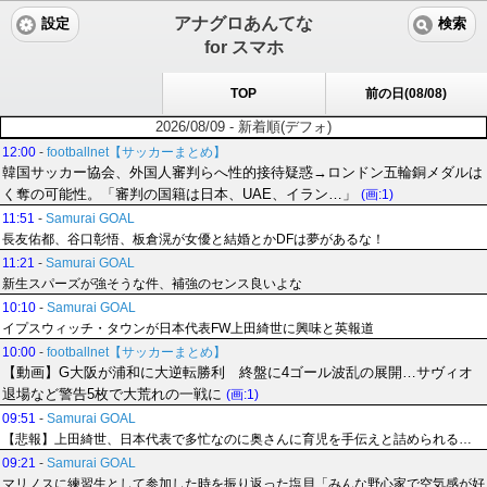
アナグロあんてな
設定
検索
for スマホ
TOP
前の日(08/08)
2026/08/09 - 新着順(デフォ)
12:00
-
footballnet【サッカーまとめ】
韓国サッカー協会、外国人審判らへ性的接待疑惑→ロンドン五輪銅メダルは
く奪の可能性。「審判の国籍は日本、UAE、イラン…」
(画:1)
11:51
-
Samurai GOAL
長友佑都、谷口彰悟、板倉滉が女優と結婚とかDFは夢があるな！
11:21
-
Samurai GOAL
新生スパーズが強そうな件、補強のセンス良いよな
10:10
-
Samurai GOAL
イプスウィッチ・タウンが日本代表FW上田綺世に興味と英報道
10:00
-
footballnet【サッカーまとめ】
【動画】G大阪が浦和に大逆転勝利 終盤に4ゴール波乱の展開…サヴィオ
退場など警告5枚で大荒れの一戦に
(画:1)
09:51
-
Samurai GOAL
【悲報】上田綺世、日本代表で多忙なのに奥さんに育児を手伝えと詰められる…
09:21
-
Samurai GOAL
マリノスに練習生として参加した時を振り返った塩貝「みんな野心家で空気感が好