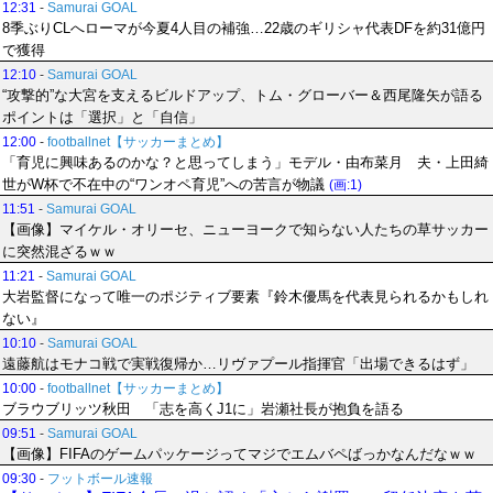
12:31
-
Samurai GOAL
8季ぶりCLへローマが今夏4人目の補強…22歳のギリシャ代表DFを約31億円
で獲得
12:10
-
Samurai GOAL
“攻撃的”な大宮を支えるビルドアップ、トム・グローバー＆西尾隆矢が語る
ポイントは「選択」と「自信」
12:00
-
footballnet【サッカーまとめ】
「育児に興味あるのかな？と思ってしまう」モデル・由布菜月 夫・上田綺
世がW杯で不在中の“ワンオペ育児”への苦言が物議
(画:1)
11:51
-
Samurai GOAL
【画像】マイケル・オリーセ、ニューヨークで知らない人たちの草サッカー
に突然混ざるｗｗ
11:21
-
Samurai GOAL
大岩監督になって唯一のポジティブ要素『鈴木優馬を代表見られるかもしれ
ない』
10:10
-
Samurai GOAL
遠藤航はモナコ戦で実戦復帰か…リヴァプール指揮官「出場できるはず」
10:00
-
footballnet【サッカーまとめ】
ブラウブリッツ秋田 「志を高くJ1に」岩瀬社長が抱負を語る
09:51
-
Samurai GOAL
【画像】FIFAのゲームパッケージってマジでエムバペばっかなんだなｗｗ
09:30
-
フットボール速報