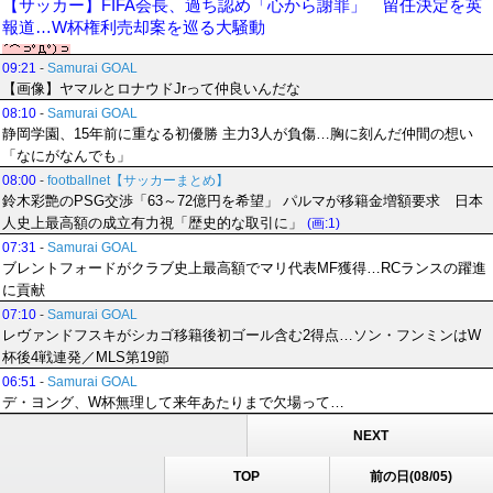
【サッカー】FIFA会長、過ち認め「心から謝罪」 留任決定を英
報道…W杯権利売却案を巡る大騒動
09:21
-
Samurai GOAL
【画像】ヤマルとロナウドJrって仲良いんだな
08:10
-
Samurai GOAL
静岡学園、15年前に重なる初優勝 主力3人が負傷…胸に刻んだ仲間の想い
「なにがなんでも」
08:00
-
footballnet【サッカーまとめ】
鈴木彩艶のPSG交渉「63～72億円を希望」 パルマが移籍金増額要求 日本
人史上最高額の成立有力視「歴史的な取引に」
(画:1)
07:31
-
Samurai GOAL
ブレントフォードがクラブ史上最高額でマリ代表MF獲得…RCランスの躍進
に貢献
07:10
-
Samurai GOAL
レヴァンドフスキがシカゴ移籍後初ゴール含む2得点…ソン・フンミンはW
杯後4戦連発／MLS第19節
06:51
-
Samurai GOAL
デ・ヨング、W杯無理して来年あたりまで欠場って…
NEXT
TOP
前の日(08/05)