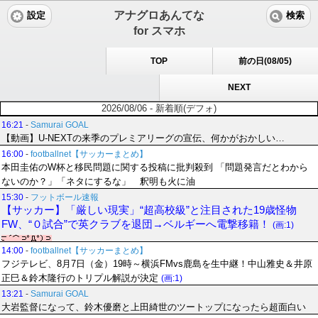
アナグロあんてな
設定
検索
for スマホ
TOP
前の日(08/05)
NEXT
2026/08/06 - 新着順(デフォ)
16:21
-
Samurai GOAL
【動画】U-NEXTの来季のプレミアリーグの宣伝、何かがおかしい…
16:00
-
footballnet【サッカーまとめ】
本田圭佑のW杯と移民問題に関する投稿に批判殺到 「問題発言だとわから
ないのか？」「ネタにするな」 釈明も火に油
15:30
-
フットボール速報
【サッカー】「厳しい現実」“超高校級”と注目された19歳怪物
FW、“０試合”で英クラブを退団→ベルギーへ電撃移籍！
(画:1)
14:00
-
footballnet【サッカーまとめ】
フジテレビ、8月7日（金）19時～横浜FMvs鹿島を生中継！中山雅史＆井原
正巳＆鈴木隆行のトリプル解説が決定
(画:1)
13:21
-
Samurai GOAL
大岩監督になって、鈴木優磨と上田綺世のツートップになったら超面白い