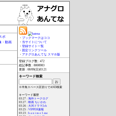
スポ
・
ブックマークはココ
像・動画
・
当サイトについて
・
登録サイト一覧
・
固定リンクツール
・
アナグロあんてな スマホ版
登録ブログ数 : 472
総記事数 : 8808983
更新 : 08/09(日)03:21
キーワード検索
※半角スペース区切りでAND検索
キーワード履歴
03:27 :
海外トークログ
03:27 :
映画 ちいかわ
03:26 :
大河ドラマ2ch
03:25 :
VIPPER速報
03:23 :
h a n i m e 1.me