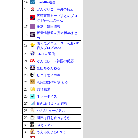
14
mashlife通信
15
どんぐりこ - 海外の反応
広島東洋カープまとめブロ
16
グ | かーぷぶーん
17
厳選！韓国情報
坂道情報通～乃木坂46まと
18
め～
働くモノニュース : 人生VIP
19
職人ブログwww
20
Glauber通信
21
かんにゅー - 韓国の反応
22
登山ちゃんねる
23
ヒロイモノ中毒
24
汎用型自作PCまとめ
25
F1情報通
26
ネラーボイス
27
日向坂46まとめ速報
28
なんJミュージアム
29
明日は何を食べようか
30
ぷそファン
30
もえるあじあ(･∀･)