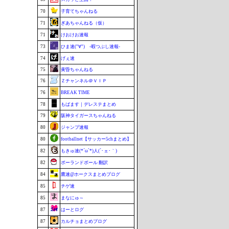
70
子育てちゃんねる
71
ぎあちゃんねる（仮）
71
けおけお速報
73
ひま速(°∀°) -暇つぶし速報-
74
げぇ速
75
黄昏ちゃんねる
76
Ｚチャンネル＠ＶＩＰ
76
BREAK TIME
78
もばます｜デレステまとめ
79
阪神タイガースちゃんねる
80
ジャンプ速報
80
footballnet【サッカー5chまとめ】
82
もきゅ速(*´ω`*)人(´･ェ･｀)
82
ポーランドボール 翻訳
84
鷹速@ホークスまとめブログ
85
チゲ速
85
まなにゅ～
87
はーとログ
87
カルチョまとめブログ