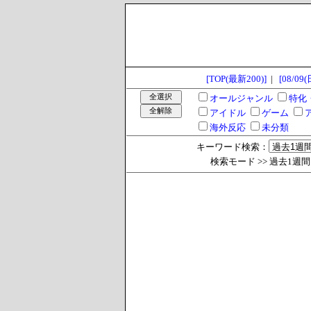
[TOP(最新200)]
|
[08/09(
オールジャンル
特化
アイドル
ゲーム
海外反応
未分類
キーワード検索：
検索モード >> 過去1週間 >> 