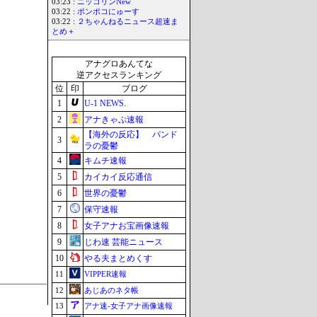
03:23 :
ニッコリンNew
03:22 :
ポンポコにゅーす
03:22 :
２ちゃんねるニュース超速ま
とめ＋
アナグロあんてな
逆アクセスランキング
位
印
ブログ
1
U-1 NEWS.
2
アナきゃぷ速報
【海外の反応】 パンド
3
ラの憂鬱
4
キムチ速報
5
カイカイ反応通信
6
世界の憂鬱
7
保守速報
8
女子アナお宝画像速報
9
じわ速 芸能ニュース
10
やる夫まとめくす
11
VIPPER速報
12
あじあのネタ帳
13
アナ速‐女子アナ画像速報