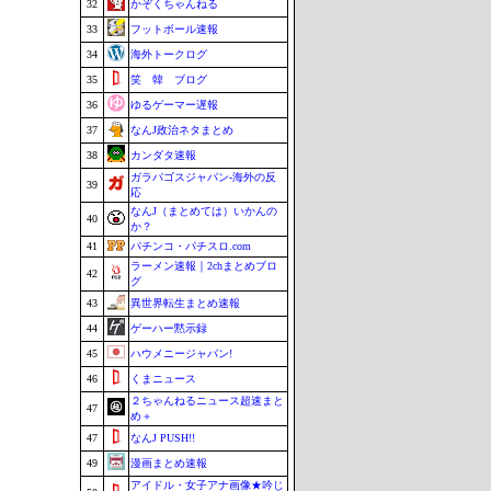
32
かぞくちゃんねる
33
フットボール速報
34
海外トークログ
35
笑 韓 ブログ
36
ゆるゲーマー遅報
37
なんJ政治ネタまとめ
38
カンダタ速報
ガラパゴスジャパン-海外の反
39
応
なんJ（まとめては）いかんの
40
か？
41
パチンコ・パチスロ.com
ラーメン速報｜2chまとめブロ
42
グ
43
異世界転生まとめ速報
44
ゲーハー黙示録
45
ハウメニージャパン!
46
くまニュース
２ちゃんねるニュース超速まと
47
め＋
47
なんJ PUSH!!
49
漫画まとめ速報
アイドル・女子アナ画像★吟じ