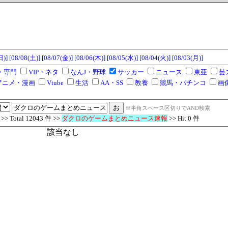
日)]
[08/08(土)]
[08/07(金)]
[08/06(木)]
[08/05(水)]
[08/04(火)]
[08/03(月)]
・専門
VIP・ネタ
なんJ・野球
サッカー
ニュース
東亜
芸
アニメ・漫画
Vtube
生活
AA・SS
教養
競馬・パチンコ
画
※半角スペース区切りでAND検索
Total 12043 件 >>
ダクロのゲームまとめニュース速報
>> Hit 0 件
該当なし