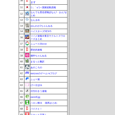
50
ます
51
/)；｀ω´)＜国家総動員報
なんでも受信遅報@なんJ・おんJま
52
とめ
53
なんまめ
54
ほんわか2ちゃんねる
54
ベイスターズNEWS
ツバメ速報＠東京ヤクルトスワロ
56
ーズまとめ
57
ニュース30over
58
歴史的速報
58
婚外ちゃんねる
60
まるっと翻訳
61
あのころの
62
mutyunのゲーム+αブログ
63
ふぇー速
63
げーすぽch
65
日刊やきう速報
66
easterEgg
67
ハロン棒ch -競馬まとめ-
68
バイクと！
69
スカッと王国！