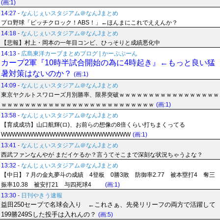
(画:1)
14:27
-
なんじぇいスタジアム＠なんJまとめ
プロ野球「ピッチクロック！ABS！」←ほんまにこれでええんか？
14:18
-
なんじぇいスタジアム＠なんJまとめ
【悲報】村上・岡本の一年目コンビ、ひっそりと成績悪化中
14:13
-
広島東洋カープまとめブログ | かーぷぶーん
カープ2軍『10時半試合開始の為に4時起き』←もっと良い猛
暑対策はないのか？
(画:1)
14:09
-
なんじぇいスタジアム＠なんJまとめ
東京ヤクルトスワローズ月別勝率、限界突破ｗｗｗｗｗｗｗｗｗｗｗｗｗｗｗｗｗ
ｗｗｗｗｗｗｗｗｗｗｗｗｗｗｗｗｗｗｗｗｗｗｗｗｗｗ
(画:1)
13:58
-
なんじぇいスタジアム＠なんJまとめ
【育成成功】山口航輝(ロ)、お前らの想像の8倍くらい打ちまくってる
WWWWWWWWWWWWWWWWWWWWWWWW
(画:1)
13:41
-
なんじぇいスタジアム＠なんJまとめ
西武ファンなんやが まだイケるか？言うてそこまで深刻な状況ちゃうよな？
13:32
-
なんじぇいスタジアム＠なんJまとめ
【中日】７月の金丸夢斗の成績 4登板 0勝3敗 防御率2.77 被本塁打4 奪三
振率10.38 被安打21 与四死球4
(画:1)
13:30
-
日刊やきう速報
益田250セーブで名球会入り ←これさぁ、先発リリーフの両方で活躍して
199勝249Sした投手は入れんの？
(画:5)