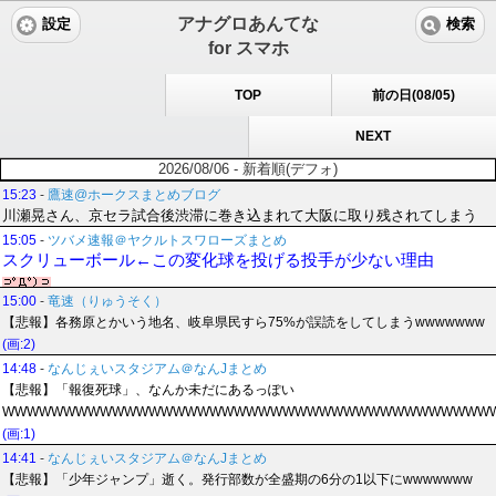
アナグロあんてな
設定
検索
for スマホ
TOP
前の日(08/05)
NEXT
2026/08/06 - 新着順(デフォ)
15:23
-
鷹速@ホークスまとめブログ
川瀬晃さん、京セラ試合後渋滞に巻き込まれて大阪に取り残されてしまう
15:05
-
ツバメ速報＠ヤクルトスワローズまとめ
スクリューボール←この変化球を投げる投手が少ない理由
15:00
-
竜速（りゅうそく）
【悲報】各務原とかいう地名、岐阜県民すら75%が誤読をしてしまうwwwwwww
(画:2)
14:48
-
なんじぇいスタジアム＠なんJまとめ
【悲報】「報復死球」、なんか未だにあるっぽい
WWWWWWWWWWWWWWWWWWWWWWWWWWWWWWWWWWWWWWWW
(画:1)
14:41
-
なんじぇいスタジアム＠なんJまとめ
【悲報】「少年ジャンプ」逝く。発行部数が全盛期の6分の1以下にwwwwwww