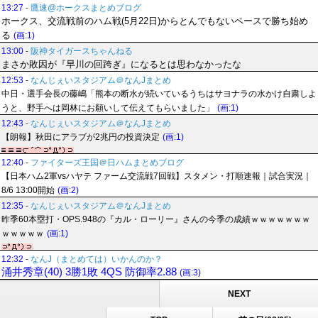
13:27
-
鷹速@ホークスまとめブログ
ホークス、交流戦前のハム戦(5月22日)からとんでもないペースで勝ち始め
る
(画:1)
13:00
-
阪神タイガースちゃんねる
まさか敗因が『早川の回跨ぎ』になるとは思わなかったな
12:53
-
なんじぇいスタジアム＠なんJまとめ
中日・選手会長の藤嶋「熊本の断水が続いているうちはサヨナラの水かけ自粛しよ
うと、野手へは岡林にお願いして伝えてもらいました」
(画:1)
12:43
-
なんじぇいスタジアム＠なんJまとめ
【朗報】秋田にアラブが2兆円の投資決定
(画:1)
12:40
-
ファイターズ王国＠日ハムまとめブログ
【日本ハム2軍vsハヤテ ファーム交流戦7回戦】スタメン・打順速報｜試合実況｜
8/6 13:00開始
(画:2)
12:35
-
なんじぇいスタジアム＠なんJまとめ
昨季60本塁打・OPS.948の『カル・ローリー』さんの今季の成績ｗｗｗｗｗｗｗ
ｗｗｗｗｗ
(画:1)
12:32
-
なんJ（まとめては）いかんのか？
涌井秀章(40) 3勝1敗 4QS 防御率2.88
(画:3)
NEXT