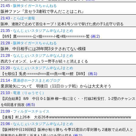
21:45
-
阪神タイガースちゃんねる
阪神ファン『京セラ3連戦で学んだことはこれ』
21:43
-
とらほー速報
阪神、連敗2で止めて首位キープ！近本1号ソロで挙げた虎の子1点守り切る
21:35
-
なんじぇいスタジアム＠なんJまとめ
【8/9】鷹=======-公=猫=====-/-檻=鴎=========-鷲
(画:2)
21:28
-
阪神タイガースちゃんねる
阪神、中日相手には28年間3タテされてない模様
21:28
-
なんじぇいスタジアム＠なんJまとめ
西武ライオンズ、レギュラー野手が続々と消えまくる
21:20
-
なんじぇいスタジアム＠なんJまとめ
【セ順位】兎虎-=====//===星==燕==竜==鯉 【8/9】
(画:1)
21:14
-
鷹速@ホークスまとめブログ
栗原陵矢について 明後日（11日ロッテ戦）からは大丈夫そう
21:10
-
竜速（りゅうそく）
【試合結果】 8/9 中日 0-1 阪神 柳一発に泣く・・打線2桁安打、1-2塁のチャンス
を6回逃す拙攻
(画:5)
21:09
-
フィルダースチョイス
【速報】村上26本 大谷26本wwwwwwwwwwwwwwwwwwwwwwwwwwwwww
21:06
-
なんじぇいスタジアム＠なんJまとめ
【阪神対中日19回戦】阪神が粘り勝ち 今季15度目の零封勝ち 2連敗で止め巨人と
同率首位を堅守！近本も1号ソロを守り切る
(画:1)