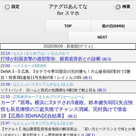
アナグロあんてな
設定
検索
for スマホ
TOP
前の日(08/08)
NEXT
2026/08/09 - 新着順(デフォ)
22:14
-
なんJ（まとめては）いかんのか？
打球が顔面直撃の渡部聖弥、眼窩底骨折との診断
(画:3)
22:00
-
ベイスターズNEWS
DeNA 3－0 広島、3タテで今季10度目の完封勝ち！片山最長6回零封で2勝
目！筒香3戦連発11号先制V弾！レイノルズ8S
(画:1)
21:58
-
なんじぇいスタジアム＠なんJまとめ
ソフトバンク、日ハムと西武の包囲網を4勝2敗で耐え切る
(画:1)
21:55
-
広島東洋カープまとめブログ | かーぷぶーん
カープ〝屈辱〟横浜に3タテされ5連敗。鈴木健矢6回1失点快
投も辰見痛恨の三盗失敗でチャンス消滅。完封負けで借金
18【広島0-3DeNA/試合結果】
(画:2)
21:47
-
なんじぇいスタジアム＠なんJまとめ
【ヤクルト】池山隆寛監督借金地獄の解決策は…「若い力とベテランとで何とか食
い止めたい」最大貯金１１→歴史的失速で借金１０
(画:1)