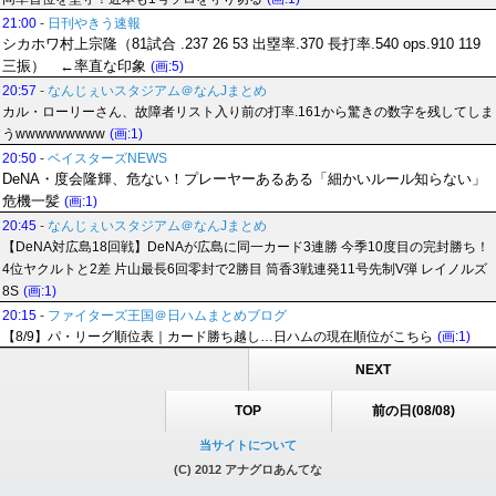
21:00
-
日刊やきう速報
シカホワ村上宗隆（81試合 .237 26 53 出塁率.370 長打率.540 ops.910 119
三振） ←率直な印象
(画:5)
20:57
-
なんじぇいスタジアム＠なんJまとめ
カル・ローリーさん、故障者リスト入り前の打率.161から驚きの数字を残してしま
うwwwwwwwww
(画:1)
20:50
-
ベイスターズNEWS
DeNA・度会隆輝、危ない！プレーヤーあるある「細かいルール知らない」
危機一髪
(画:1)
20:45
-
なんじぇいスタジアム＠なんJまとめ
【DeNA対広島18回戦】DeNAが広島に同一カード3連勝 今季10度目の完封勝ち！
4位ヤクルトと2差 片山最長6回零封で2勝目 筒香3戦連発11号先制V弾 レイノルズ
8S
(画:1)
20:15
-
ファイターズ王国＠日ハムまとめブログ
【8/9】パ・リーグ順位表｜カード勝ち越し…日ハムの現在順位がこちら
(画:1)
NEXT
TOP
前の日(08/08)
当サイトについて
(C) 2012 アナグロあんてな