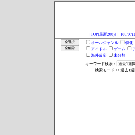
[TOP(最新200)]
|
[08/07(
オールジャンル
特化
アイドル
ゲーム
海外反応
未分類
キーワード検索：
検索モード >> 過去1週間 >>