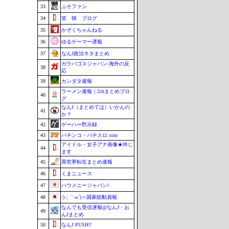
33
ぷそファン
34
笑 韓 ブログ
35
かぞくちゃんねる
36
ゆるゲーマー遅報
37
なんJ政治ネタまとめ
ガラパゴスジャパン-海外の反
38
応
39
カンダタ速報
ラーメン速報｜2chまとめブロ
40
グ
なんJ（まとめては）いかんの
41
か？
42
ゲーハー黙示録
43
パチンコ・パチスロ.com
アイドル・女子アナ画像★吟じ
44
ます
45
異世界転生まとめ速報
46
くまニュース
47
ハウメニージャパン!
48
/)；｀ω´)＜国家総動員報
なんでも受信遅報@なんJ・お
49
んJまとめ
50
なんJ PUSH!!