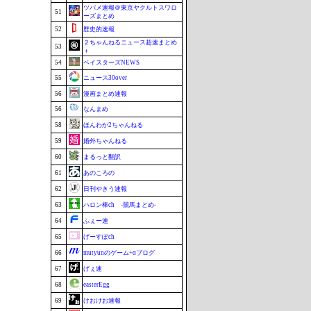
ツバメ速報＠東京ヤクルトスワロ
51
ーズまとめ
52
歴史的速報
２ちゃんねるニュース超速まとめ
53
＋
54
ベイスターズNEWS
55
ニュース30over
56
漫画まとめ速報
56
なんまめ
58
ほんわか2ちゃんねる
59
婚外ちゃんねる
60
まるっと翻訳
61
あのころの
62
日刊やきう速報
63
ハロン棒ch -競馬まとめ-
64
ふぇー速
65
げーすぽch
66
mutyunのゲーム+αブログ
67
げぇ速
68
easterEgg
69
けおけお速報