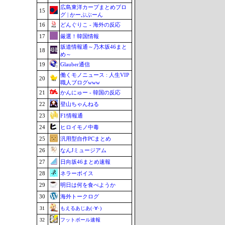
広島東洋カープまとめブロ
15
グ | かーぷぶーん
16
どんぐりこ - 海外の反応
17
厳選！韓国情報
坂道情報通～乃木坂46まと
18
め～
19
Glauber通信
働くモノニュース : 人生VIP
20
職人ブログwww
21
かんにゅー - 韓国の反応
22
登山ちゃんねる
23
F1情報通
24
ヒロイモノ中毒
25
汎用型自作PCまとめ
26
なんJミュージアム
27
日向坂46まとめ速報
28
ネラーボイス
29
明日は何を食べようか
30
海外トークログ
31
もえるあじあ(･∀･)
32
フットボール速報