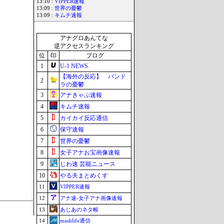
13:10 :
VIPPER速報
13:09 :
世界の憂鬱
13:09 :
キムチ速報
アナグロあんてな
逆アクセスランキング
位
印
ブログ
1
U-1 NEWS.
【海外の反応】 パンド
2
ラの憂鬱
3
アナきゃぷ速報
4
キムチ速報
5
カイカイ反応通信
6
保守速報
7
世界の憂鬱
8
女子アナお宝画像速報
9
じわ速 芸能ニュース
10
やる夫まとめくす
11
VIPPER速報
12
アナ速‐女子アナ画像速報
13
あじあのネタ帳
14
mashlife通信