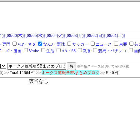
金)]
[08/06(木)]
[08/05(水)]
[08/04(火)]
[08/03(月)]
[08/02(日)]
[08/01(土)]
・専門
VIP・ネタ
なんJ・野球
サッカー
ニュース
東亜
芸
アニメ・漫画
Vtube
生活
AA・SS
教養
競馬・パチンコ
画
※半角スペース区切りでAND検索
 Total 12664 件 >>
ホークス速報＠SBまとめブログ
>> Hit 0 件
該当なし