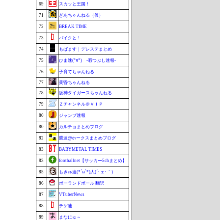
69
スカッと王国！
71
ぎあちゃんねる（仮）
72
BREAK TIME
73
バイクと！
74
もばます｜デレステまとめ
75
ひま速(°∀°) -暇つぶし速報-
76
子育てちゃんねる
77
黄昏ちゃんねる
78
阪神タイガースちゃんねる
79
Ｚチャンネル＠ＶＩＰ
80
ジャンプ速報
80
カルチョまとめブログ
82
鷹速@ホークスまとめブログ
83
BABYMETAL TIMES
83
footballnet【サッカー5chまとめ】
85
もきゅ速(*´ω`*)人(´･ェ･｀)
86
ポーランドボール 翻訳
87
VTuberNews
88
チゲ速
89
まなにゅ～