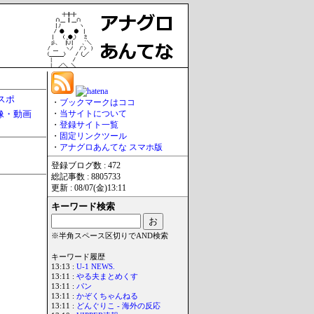
スポ
・
ブックマークはココ
像・動画
・
当サイトについて
・
登録サイト一覧
・
固定リンクツール
・
アナグロあんてな スマホ版
登録ブログ数 : 472
総記事数 : 8805733
更新 : 08/07(金)13:11
キーワード検索
※半角スペース区切りでAND検索
キーワード履歴
13:13 :
U-1 NEWS.
13:11 :
やる夫まとめくす
13:11 :
パン
13:11 :
かぞくちゃんねる
13:11 :
どんぐりこ - 海外の反応