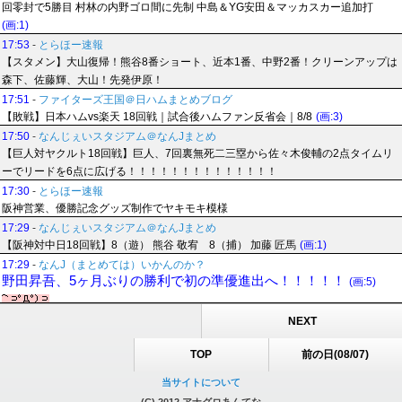
回零封で5勝目 村林の内野ゴロ間に先制 中島＆YG安田＆マッカスカー追加打
(画:1)
17:53
-
とらほー速報
【スタメン】大山復帰！熊谷8番ショート、近本1番、中野2番！クリーンアップは
森下、佐藤輝、大山！先発伊原！
17:51
-
ファイターズ王国＠日ハムまとめブログ
【敗戦】日本ハムvs楽天 18回戦｜試合後ハムファン反省会｜8/8
(画:3)
17:50
-
なんじぇいスタジアム＠なんJまとめ
【巨人対ヤクルト18回戦】巨人、7回裏無死二三塁から佐々木俊輔の2点タイムリ
ーでリードを6点に広げる！！！！！！！！！！！！！！
17:30
-
とらほー速報
阪神営業、優勝記念グッズ制作でヤキモキ模様
17:29
-
なんじぇいスタジアム＠なんJまとめ
【阪神対中日18回戦】8（遊） 熊谷 敬宥 8（捕） 加藤 匠馬
(画:1)
17:29
-
なんJ（まとめては）いかんのか？
野田昇吾、5ヶ月ぶりの勝利で初の準優進出へ！！！！！
(画:5)
NEXT
TOP
前の日(08/07)
当サイトについて
(C) 2012 アナグロあんてな