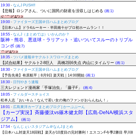
19:30
-
なんJ PUSH!!
【悲報】ロシアさん、ついに国民の財産を没収しはじめる
(画:1)
19:00
-
ファイターズ王国＠日ハムまとめブログ
【日本ハム】ドラ4ルーキー・半田南十がプロ初ホームラン！！
18:55
-
なんJ（まとめては）いかんのか？
阪神・熊谷、悪送球・ラリアット・追いついてスルーのトリプル
コンボ
(画:7)
18:35
-
ツバメ速報＠ヤクルトスワローズまとめ
【試合結果】ヤクルト2-8巨人 高橋2回6失点 内山にタイムリー
(画:1)
18:30
-
ファイターズ王国＠日ハムまとめブログ
【予告先発】有原航平｜8月9日 楽天戦｜14:00開始
(画:1)
18:30
-
日刊やきう速報
三大レジェンド漫画家「手塚治虫」「藤子F」
(画:4)
18:05
-
フィルダースチョイス
松本人志「おいキム！なんで若い女の俺のファンがおらんねん！」
18:01
-
広島東洋カープまとめブログ | かーぷぶーん
【カープ実況】斉藤優汰vs篠木健太郎【広島-DeNA/横浜スタ
ジアム】
(画:1)
17:54
-
なんじぇいスタジアム＠なんJまとめ
【日本ハム対楽天18回戦】楽天が10度目の完封勝利！エスコンF今季2勝目 早川8