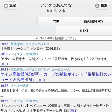
アナグロあんてな
設定
検索
for スマホ
TOP
前の日(08/07)
NEXT
2026/08/08 - 新着順(デフォ)
20:46
-
鷹速@ホークスまとめブログ
【敗戦】ホークスファン集合（2026.8.8）
20:30
-
ベイスターズNEWS
DeNA・佐野恵太、先制タイムリー「佐野行進」牧も牧も1.2.1.2「牧行進」
(画:1)
20:11
-
広島東洋カープまとめブログ | かーぷぶーん
オイシ高義博(42盗塁)←カープの補強ポイント『俊足強打のシ
ョート＆広島出身』
(画:1)
19:57
-
とらほー速報
【悲報】阪神・伊原、2回で捕まって4失点…加藤、マラー、福永に3連続適時打献
上
19:55
-
ベイスターズNEWS
【ハマスタバトル】ベイスターズOB選抜（三嶋・大和・雄洋）一昨年・昨
年のリベンジに向け！王者ディアーナに再挑戦
(画:1)