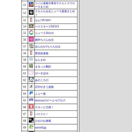
ツバメ速報＠東京ヤクルトスワロ
51
ーズまとめ
２ちゃんねるニュース超速まとめ
52
＋
52
なんJ PUSH!!
54
ベイスターズNEWS
55
ニュース30over
56
婚外ちゃんねる
57
ほんわか2ちゃんねる
58
歴史的速報
58
なんまめ
60
まるっと翻訳
61
げーすぽch
62
あのころの
63
日刊やきう速報
64
ふぇー速
65
mutyunのゲーム+αブログ
66
スカッと王国！
67
バイクと！
68
けおけお速報
69
easterEgg