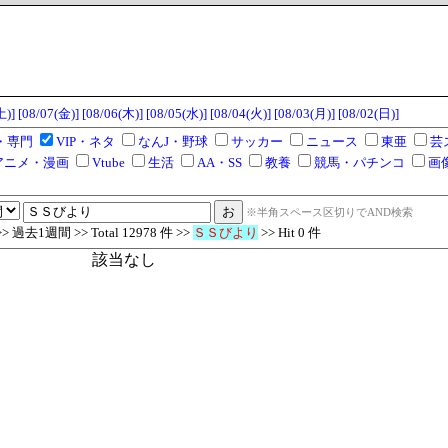
土)]
[08/07(金)]
[08/06(木)]
[08/05(水)]
[08/04(火)]
[08/03(月)]
[08/02(日)]
・専門
VIP・ネタ
なんJ・野球
サッカー
ニュース
東亜
芸
アニメ・漫画
Vtube
生活
AA・SS
教養
競馬・パチンコ
画
※半角スペース区切りでAND検索
過去1週間 >> Total 12978 件 >>
ＳＳびより
>> Hit 0 件
該当なし