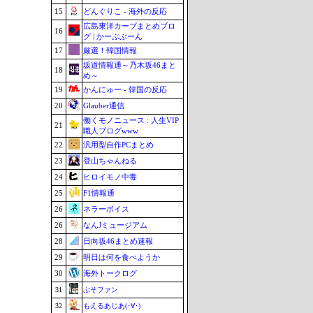
15
どんぐりこ - 海外の反応
広島東洋カープまとめブロ
16
グ | かーぷぶーん
17
厳選！韓国情報
坂道情報通～乃木坂46まと
18
め～
19
かんにゅー - 韓国の反応
20
Glauber通信
働くモノニュース : 人生VIP
21
職人ブログwww
22
汎用型自作PCまとめ
23
登山ちゃんねる
24
ヒロイモノ中毒
25
F1情報通
26
ネラーボイス
26
なんJミュージアム
28
日向坂46まとめ速報
29
明日は何を食べようか
30
海外トークログ
31
ぷそファン
32
もえるあじあ(･∀･)