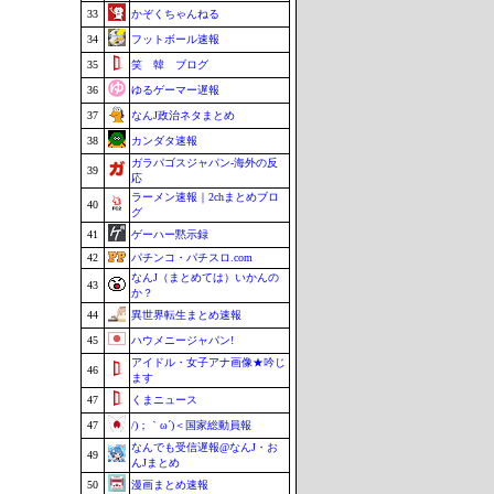
33
かぞくちゃんねる
34
フットボール速報
35
笑 韓 ブログ
36
ゆるゲーマー遅報
37
なんJ政治ネタまとめ
38
カンダタ速報
ガラパゴスジャパン-海外の反
39
応
ラーメン速報｜2chまとめブロ
40
グ
41
ゲーハー黙示録
42
パチンコ・パチスロ.com
なんJ（まとめては）いかんの
43
か？
44
異世界転生まとめ速報
45
ハウメニージャパン!
アイドル・女子アナ画像★吟じ
46
ます
47
くまニュース
47
/)；｀ω´)＜国家総動員報
なんでも受信遅報@なんJ・お
49
んJまとめ
50
漫画まとめ速報