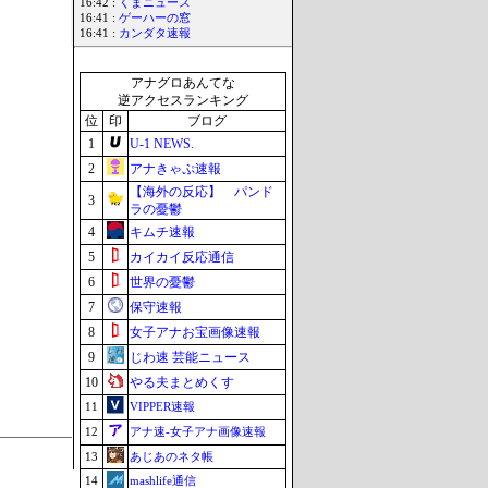
16:42 :
くまニュース
16:41 :
ゲーハーの窓
16:41 :
カンダタ速報
アナグロあんてな
逆アクセスランキング
位
印
ブログ
1
U-1 NEWS.
2
アナきゃぷ速報
【海外の反応】 パンド
3
ラの憂鬱
4
キムチ速報
5
カイカイ反応通信
6
世界の憂鬱
7
保守速報
8
女子アナお宝画像速報
9
じわ速 芸能ニュース
10
やる夫まとめくす
11
VIPPER速報
12
アナ速‐女子アナ画像速報
13
あじあのネタ帳
14
mashlife通信