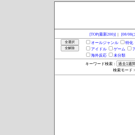
[TOP(最新200)]
|
[08/08(
オールジャンル
特化
アイドル
ゲーム
海外反応
未分類
キーワード検索：
検索モード >> 