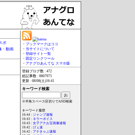
スポ
・
ブックマークはココ
像・動画
・
当サイトについて
・
登録サイト一覧
・
固定リンクツール
・
アナグロあんてな スマホ版
登録ブログ数 : 472
総記事数 : 8807975
更新 : 08/08(土)16:41
キーワード検索
※半角スペース区切りでAND検索
キーワード履歴
16:44 :
ジャンプ速報
16:43 :
ネラーボイス
16:43 :
女子アナお宝画像速報
16:42 :
げぇ速
16:42 :
アナきゃぷ速報