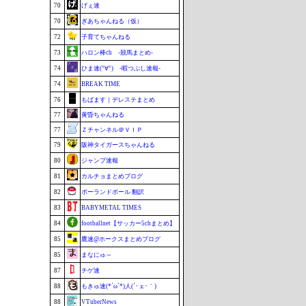
70
げぇ速
70
ぎあちゃんねる（仮）
72
子育てちゃんねる
73
ハロン棒ch -競馬まとめ-
74
ひま速(°∀°) -暇つぶし速報-
74
BREAK TIME
76
もばます｜デレステまとめ
77
黄昏ちゃんねる
77
Ｚチャンネル＠ＶＩＰ
79
阪神タイガースちゃんねる
80
ジャンプ速報
81
カルチョまとめブログ
82
ポーランドボール 翻訳
83
BABYMETAL TIMES
84
footballnet【サッカー5chまとめ】
85
鷹速@ホークスまとめブログ
85
まなにゅ～
87
チゲ速
88
もきゅ速(*´ω`*)人(´･ェ･｀)
88
VTuberNews