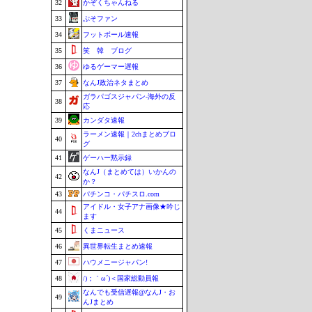
32
かぞくちゃんねる
33
ぷそファン
34
フットボール速報
35
笑 韓 ブログ
36
ゆるゲーマー遅報
37
なんJ政治ネタまとめ
ガラパゴスジャパン-海外の反
38
応
39
カンダタ速報
ラーメン速報｜2chまとめブロ
40
グ
41
ゲーハー黙示録
なんJ（まとめては）いかんの
42
か？
43
パチンコ・パチスロ.com
アイドル・女子アナ画像★吟じ
44
ます
45
くまニュース
46
異世界転生まとめ速報
47
ハウメニージャパン!
48
/)；｀ω´)＜国家総動員報
なんでも受信遅報@なんJ・お
49
んJまとめ