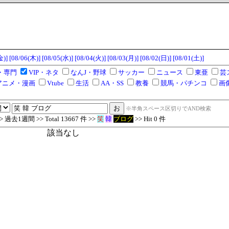
金)]
[08/06(木)]
[08/05(水)]
[08/04(火)]
[08/03(月)]
[08/02(日)]
[08/01(土)]
・専門
VIP・ネタ
なんJ・野球
サッカー
ニュース
東亜
芸
アニメ・漫画
Vtube
生活
AA・SS
教養
競馬・パチンコ
画
※半角スペース区切りでAND検索
過去1週間 >> Total 13667 件 >>
笑
韓
ブログ
>> Hit 0 件
該当なし