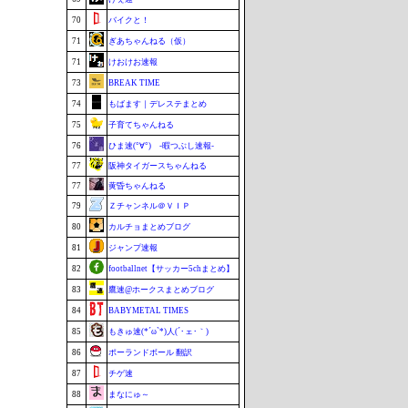
70
バイクと！
71
ぎあちゃんねる（仮）
71
けおけお速報
73
BREAK TIME
74
もばます｜デレステまとめ
75
子育てちゃんねる
76
ひま速(°∀°) -暇つぶし速報-
77
阪神タイガースちゃんねる
77
黄昏ちゃんねる
79
Ｚチャンネル＠ＶＩＰ
80
カルチョまとめブログ
81
ジャンプ速報
82
footballnet【サッカー5chまとめ】
83
鷹速@ホークスまとめブログ
84
BABYMETAL TIMES
85
もきゅ速(*´ω`*)人(´･ェ･｀)
86
ポーランドボール 翻訳
87
チゲ速
88
まなにゅ～