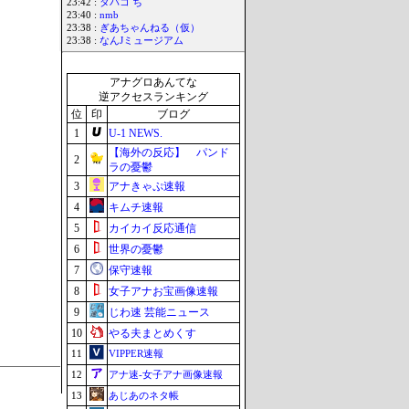
23:42 :
タバコ ち
23:40 :
nmb
23:38 :
ぎあちゃんねる（仮）
23:38 :
なんJミュージアム
アナグロあんてな
逆アクセスランキング
位
印
ブログ
1
U-1 NEWS.
【海外の反応】 パンド
2
ラの憂鬱
3
アナきゃぷ速報
4
キムチ速報
5
カイカイ反応通信
6
世界の憂鬱
7
保守速報
8
女子アナお宝画像速報
9
じわ速 芸能ニュース
10
やる夫まとめくす
11
VIPPER速報
12
アナ速‐女子アナ画像速報
13
あじあのネタ帳