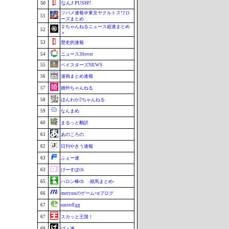
50
なんJ PUSH!!
ツバメ速報＠東京ヤクルトスワロ
51
ーズまとめ
２ちゃんねるニュース超速まとめ
52
＋
53
歴史的速報
54
ニュース30over
55
ベイスターズNEWS
56
漫画まとめ速報
57
婚外ちゃんねる
58
ほんわか2ちゃんねる
59
なんまめ
60
まるっと翻訳
61
あのころの
62
日刊やきう速報
63
ふぇー速
63
げーすぽch
65
ハロン棒ch -競馬まとめ-
66
mutyunのゲーム+αブログ
67
easterEgg
67
スカッと王国！
69
げぇ速