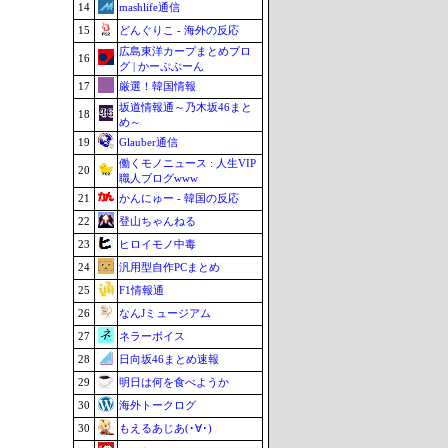
14
mashlife通信
15
どんぐりこ - 海外の反応
広島東洋カープまとめブロ
16
グ | かーぷぶーん
17
厳選！韓国情報
坂道情報通～乃木坂46まと
18
め～
19
Glauber通信
働くモノニュース : 人生VIP
20
職人ブログwww
21
かんにゅー - 韓国の反応
22
登山ちゃんねる
23
ヒロイモノ中毒
24
汎用型自作PCまとめ
25
F1情報通
26
なんJミュージアム
27
ネラーボイス
28
日向坂46まとめ速報
29
明日は何を食べようか
30
海外トークログ
30
もえるあじあ(･∀･)