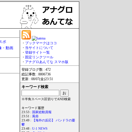
スポ
・
ブックマークはココ
像・動画
・
当サイトについて
・
登録サイト一覧
・
固定リンクツール
・
アナグロあんてな スマホ版
登録ブログ数 : 472
総記事数 : 8806736
更新 : 08/07(金)23:51
キーワード検索
※半角スペース区切りでAND検索
キーワード履歴
23:53 :
国家総動員報
23:51 :
風俗
23:49 :
【海外の反応】 パンドラの憂
鬱
23:48 :
U-1 NEWS