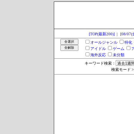
[TOP(最新200)]
|
[08/07(
オールジャンル
特化
アイドル
ゲーム
海外反応
未分類
キーワード検索：
検索モード >> 