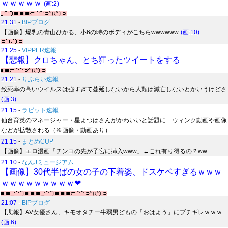
ｗｗｗｗｗ
(画:2)
21:31
-
BIPブログ
【画像】爆乳の青山ひかる、小6の時のボディがこちらwwwwww
(画:10)
21:25
-
VIPPER速報
【悲報】クロちゃん、とち狂ったツイートをする
21:21
-
りぷらい速報
致死率の高いウイルスは強すぎて蔓延しないから人類は滅亡しないとかいうけどさ
(画:3)
21:15
-
ラビット速報
仙台育英のマネージャー・星よつはさんがかわいいと話題に ウィンク動画や画像
などが拡散される（※画像・動画あり）
21:15
-
まとめCUP
【画像】エロ漫画「チンコの先が子宮に挿入www」←これ有り得るの？ww
21:10
-
なんJミュージアム
【画像】30代半ばの女の子の下着姿、ドスケベすぎるｗｗｗ
ｗｗｗｗｗｗｗｗｗ❤
21:07
-
BIPブログ
【悲報】AV女優さん、キモオタチー牛弱男どもの「おはよう」にブチギレｗｗｗ
(画:6)