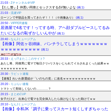
21:03
-
Zチャンネル＠VIP
【たし蟹ぃ】仲悪い同僚とセックスするΔV無いよな
(画:1)
21:03
-
流速VIP
ローソンで半額品を買ってきたぞ！！！（※画像あり）
(画:1)
20:50
-
VIPPER速報
居酒屋で4名です！ってする時、アヘ顔ダブルピースしてるみ
たいになるの恥ずかしいんやが
(画:1)
20:40
-
なんJミュージアム
【画像】阿佐ヶ谷姉妹、パンチラしてしまうｗｗｗｗｗｗｗ
ｗｗｗｗｗｗｗｗｗｗ
(画:1)
20:33
-
えっ!?またここのサイト?
あたし将、同僚男に電マで毎日クリ○リスをいじられてイカされまくった結果ｗｗ
ｗｗｗｗｗｗｗｗｗ
20:30
-
ラビット速報
【速報】れいわ新選組が「いのちの党」に改名ｗｗｗｗｗｗｗｗｗｗｗ
20:20
-
りぷらい速報
トマトって美味しくないの…………？
20:15
-
まとめCUP
女子だけど、出来心で電マを完全挿入したら抜けなくなった助けてｗｗ
20:10
-
なんJミュージアム
【画像】令和JK「調子に乗ってスカート短くしすぎちゃった