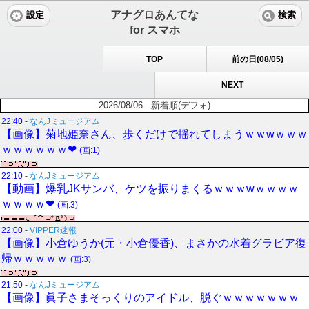
アナグロあんてな
設定
検索
for スマホ
TOP
前の日(08/05)
NEXT
2026/08/06 - 新着順(デフォ)
22:40
-
なんJミュージアム
【画像】菊地姫奈さん、歩くだけで揺れてしまうｗｗwｗｗｗ
ｗｗｗｗｗｗ❤
(画:1)
22:10
-
なんJミュージアム
【動画】爆乳JKサンバ、ケツを振りまくるｗｗｗwｗｗｗｗ
ｗｗｗｗ❤
(画:3)
22:00
-
VIPPER速報
【画像】小倉ゆうか(元・小倉優香)、まさかの水着グラビア復
帰ｗｗｗｗｗ
(画:3)
21:50
-
なんJミュージアム
【画像】眞子さまそっくりのアイドル、脱ぐｗｗｗｗｗｗｗ