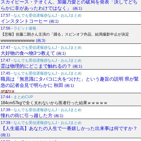
スカイピース・テオくん、加藤乃愛との破局を発表「決してどち
らかに非があったわけではなく」
(画:1)
17:57
-
なんでも受信遅報@なんJ・おんJまとめ
インスタントコーヒー
(画:1)
17:56
-
ラビット速報
【悲報】佐藤二朗さん主演の「踊る」スピンオフ作品、結局撮影中止が決定
wwwwwwwwwwww
(画:3)
17:47
-
なんでも受信遅報@なんJ・おんJまとめ
大好物の食べ物3つ教えて
(画:1)
17:47
-
なんでも受信遅報@なんJ・おんJまとめ
霊は物理的にどこまで触れるの？
(画:1)
17:45
-
なんでも受信遅報@なんJ・おんJまとめ
職員は「無意識にタバコに火をつけた」という趣旨の説明 県が緊
急の記者会見で明らかに 秋田
(画:1)
17:44
-
まとめCUP
184cm57kgで全く太れないから医者行った結果ｗｗｗｗｗ
17:39
-
なんでも受信遅報@なんJ・おんJまとめ
憧れの街に引っ越した方
(画:1)
17:39
-
なんでも受信遅報@なんJ・おんJまとめ
【人生最高】あなたの人生で一番嬉しかった出来事は何ですか？
(画:1)