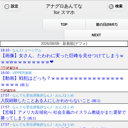
アナグロあんてな
設定
検索
for スマホ
TOP
前の日(08/07)
NEXT
2026/08/08 - 新着順(デフォ)
18:10
-
なんJミュージアム
【画像】女さん、たわわに実った巨峰を見せつけてしまうｗ
ｗｗwｗｗｗｗｗｗｗｗ❤
18:00
-
VIPPER速報
【動画】戦犯はどっち？ｗｗｗｗｗｗｗｗｗｗｗｗｗｗｗｗ
ｗｗｗｗ
(画:1)
17:57
-
なんでも受信遅報@なんJ・おんJまとめ
入院経験したことある人にしかわからないこと
(画:1)
17:57
-
なんでも受信遅報@なんJ・おんJまとめ
【悲報】アメリカ左傾化へ 社会主義のイスラム教徒がまた選挙で
勝ってしまう
(画:1)
17:57
-
なんでも受信遅報@なんJ・おんJまとめ