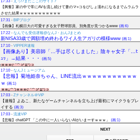
17:33
-
えっ!?またここのサイト?
【興奮】家の中で常にAVを流し続けて妻のマ○コをびしょ濡れになるまでムラムラ
させた結果ｗｗｗｗｗｗｗｗｗｗｗ
17:31
-
BIPブログ
【画像】札幌日大の可愛すぎる女子野球部員、別角度が見つかるwww
(画:6)
17:22
-
なんでも受信遅報@なんJ・おんJまとめ
新NISA33歳で満額埋め終わるワイ人生アガリの模様www
(画:1)
17:10
-
VIPPER速報
【画像あり】美容師「…手は尽くしました」陰キャ女子「…ﾋ
ｭｯ」→結果・・・
(画:5)
17:10
-
なんJミュージアム
【悲報】菊地姫奈ちゃん、LINE流出ｗｗｗｗｗｗｗｗｗｗｗ
ｗ
(画:1)
17:03
-
Zチャンネル＠VIP
【速報】よゐこ、新たなゲームチャンネルを立ち上げ最初にマイクラをプレ
イする
(画:3)
17:03
-
流速VIP
【悲報】chatGPT 「この中に一人いらないAIがいまーすｗｗｗ」
(画:1)
NEXT