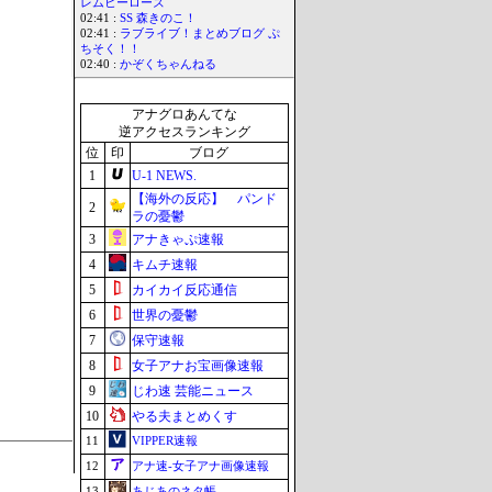
レムヒーローズ
02:41 :
SS 森きのこ！
02:41 :
ラブライブ！まとめブログ ぷ
ちそく！！
02:40 :
かぞくちゃんねる
アナグロあんてな
逆アクセスランキング
位
印
ブログ
1
U-1 NEWS.
【海外の反応】 パンド
2
ラの憂鬱
3
アナきゃぷ速報
4
キムチ速報
5
カイカイ反応通信
6
世界の憂鬱
7
保守速報
8
女子アナお宝画像速報
9
じわ速 芸能ニュース
10
やる夫まとめくす
11
VIPPER速報
12
アナ速‐女子アナ画像速報
13
あじあのネタ帳