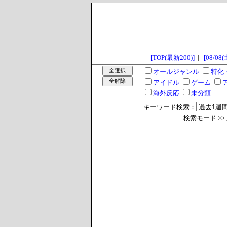
[TOP(最新200)]
|
[08/08(
オールジャンル
特化
アイドル
ゲーム
海外反応
未分類
キーワード検索：
検索モード >> 過去