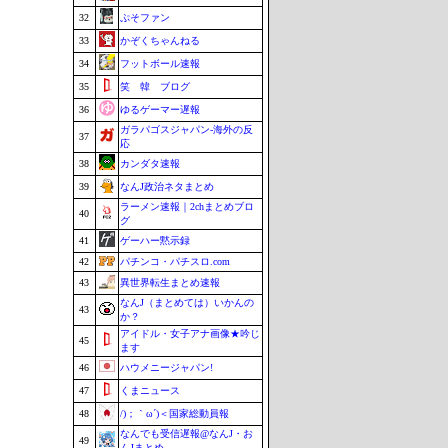
32
ぷそファン
33
かぞくちゃんねる
34
フットボール速報
35
笑 韓 ブログ
36
ゆるゲーマー遅報
ガラパゴスジャパン-海外の反
37
応
38
カンダタ速報
39
なんJ政治ネタまとめ
ラーメン速報｜2chまとめブロ
40
グ
41
ゲーハー黙示録
42
パチンコ・パチスロ.com
43
異世界転生まとめ速報
なんJ（まとめては）いかんの
43
か？
アイドル・女子アナ画像★吟じ
45
ます
46
ハウメニージャパン!
47
くまニュース
48
/)；｀ω´)＜国家総動員報
なんでも受信遅報@なんJ・お
49
んJまとめ