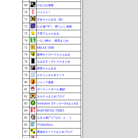
69
けおけお速報
70
バイクと！
71
ぎあちゃんねる（仮）
72
ひま速(°∀°) -暇つぶし速報-
73
子育てちゃんねる
74
ハロン棒ch -競馬まとめ-
75
BREAK TIME
76
阪神タイガースちゃんねる
76
もばます｜デレステまとめ
78
黄昏ちゃんねる
79
Ｚチャンネル＠ＶＩＰ
80
ジャンプ速報
81
ポーランドボール 翻訳
81
カルチョまとめブログ
83
footballnet【サッカー5chまとめ】
84
BABYMETAL TIMES
85
もきゅ速(*´ω`*)人(´･ェ･｀)
85
VTuberNews
87
鷹速@ホークスまとめブログ