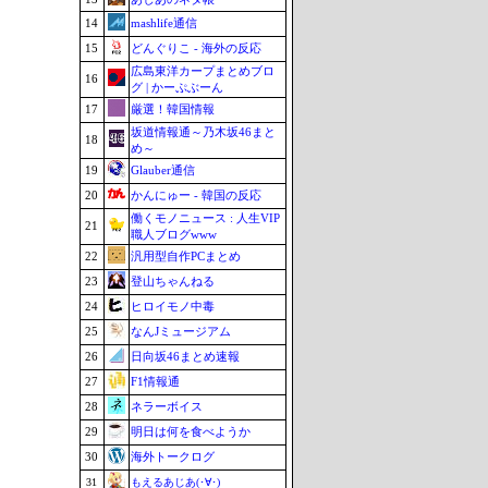
14
mashlife通信
15
どんぐりこ - 海外の反応
広島東洋カープまとめブロ
16
グ | かーぷぶーん
17
厳選！韓国情報
坂道情報通～乃木坂46まと
18
め～
19
Glauber通信
20
かんにゅー - 韓国の反応
働くモノニュース : 人生VIP
21
職人ブログwww
22
汎用型自作PCまとめ
23
登山ちゃんねる
24
ヒロイモノ中毒
25
なんJミュージアム
26
日向坂46まとめ速報
27
F1情報通
28
ネラーボイス
29
明日は何を食べようか
30
海外トークログ
31
もえるあじあ(･∀･)