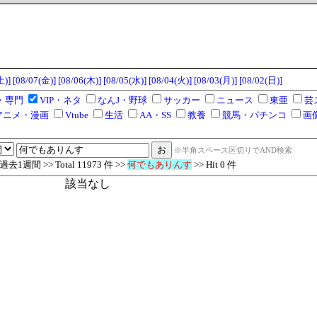
土)]
[08/07(金)]
[08/06(木)]
[08/05(水)]
[08/04(火)]
[08/03(月)]
[08/02(日)]
・専門
VIP・ネタ
なんJ・野球
サッカー
ニュース
東亜
芸
アニメ・漫画
Vtube
生活
AA・SS
教養
競馬・パチンコ
画
※半角スペース区切りでAND検索
1週間 >> Total 11973 件 >>
何でもありんす
>> Hit 0 件
該当なし