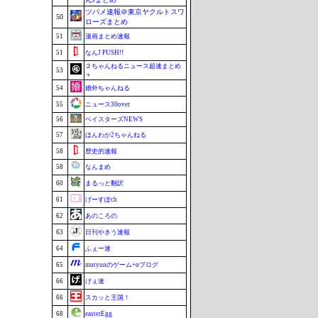
ツバメ速報＠東京ヤクルトスワ
50
ローズまとめ
51
漫画まとめ速報
51
なんJ PUSH!!
２ちゃんねるニュース超速まとめ
53
＋
54
婚外ちゃんねる
55
ニュース30over
56
ベイスターズNEWS
57
ほんわか2ちゃんねる
58
歴史的速報
58
なんまめ
60
まるっと翻訳
61
げーすぽch
62
あのころの
63
日刊やきう速報
64
ふぇー速
65
mutyunのゲーム+αブログ
66
げぇ速
66
スカッと王国！
68
easterEgg