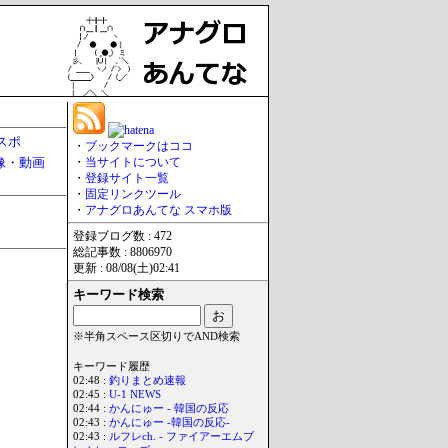
スポ
・
ブックマークはココ
像・動画
・
当サイトについて
・
登録サイト一覧
・
固定リンクツール
・
アナグロあんてな スマホ版
登録ブログ数 : 472
総記事数 : 8806970
更新 : 08/08(土)02:41
キーワード検索
※半角スペース区切りでAND検索
キーワード履歴
02:48 :
釣りまとめ速報
02:45 :
U-1 NEWS
02:44 :
かんにゅー - 韓国の反応
02:43 :
かんにゅー -韓国の反応-
02:43 :
ルフレch. - ファイアーエムブ