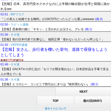
【悲報】日本、高市円安ホクホクなのに上半期の輸出額が台湾と韓国に抜か
れるww
02:01
-
BIPブログ
『この美人と結婚できる権利』が100万円だったらどっち選ぶwwwww
(画:3)
02:00
-
ラビット速報
【悲報】思春期の娘に「キモッ」と言われたお父さん、グレる
(画:1)
01:56
-
ネギ速
【悲報】初の日本代表で出番なし、福田正博「使わないんだったら呼ぶな！」
01:50
-
VIPPER速報
【悲報】女さん、歩行者を轢いた挙句、道路で昼寝をしよう
としてしまう
01:46
-
ネギ速
【悲報】GACKTや小沢仁志の「セリフが聞き取れない」日本語作品を字幕で見る
人が増えている
01:36
-
ネギ速
【悲報】ヒコロヒー、コンビニで割引おにぎりは〝絶対買わない〟
(画:1)
NEXT
TOP
前の日(08/07)
当サイトについて