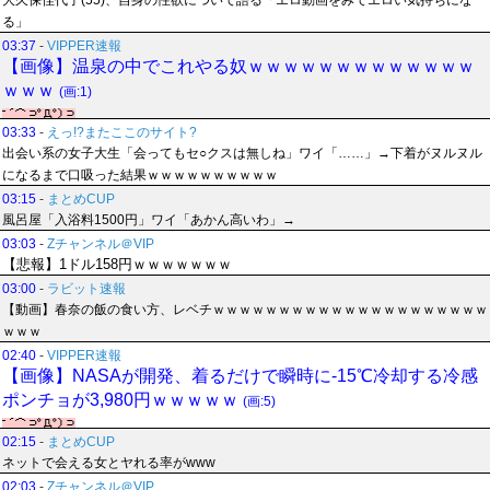
大久保佳代子(55)、自身の性欲について語る「エロ動画をみてエロい気持ちにな
る」
03:37
-
VIPPER速報
【画像】温泉の中でこれやる奴ｗｗｗｗｗｗｗｗｗｗｗｗｗ
ｗｗｗ
(画:1)
03:33
-
えっ!?またここのサイト?
出会い系の女子大生「会ってもセ○クスは無しね」ワイ「……」→下着がヌルヌル
になるまで口吸った結果ｗｗｗｗｗｗｗｗｗｗ
03:15
-
まとめCUP
風呂屋「入浴料1500円」ワイ「あかん高いわ」→
03:03
-
Zチャンネル＠VIP
【悲報】1ドル158円ｗｗｗｗｗｗｗ
03:00
-
ラビット速報
【動画】春奈の飯の食い方、レベチｗｗｗｗｗｗｗｗｗｗｗｗｗｗｗｗｗｗｗｗｗ
ｗｗｗ
02:40
-
VIPPER速報
【画像】NASAが開発、着るだけで瞬時に-15℃冷却する冷感
ポンチョが3,980円ｗｗｗｗｗ
(画:5)
02:15
-
まとめCUP
ネットで会える女とヤれる率がwww
02:03
-
Zチャンネル＠VIP