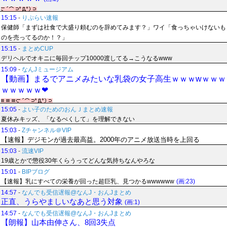
15:15
-
りぷらい速報
保健師「まずは社食で大盛り頼むのを辞めてみます？」ワイ「食っちゃいけないも
のを売ってるのか！？」
15:15
-
まとめCUP
デリヘルでオキニに毎回チップ10000渡してる→こうなるwww
15:09
-
なんJミュージアム
【動画】まるでアニメみたいな乳袋の女子高生ｗｗｗwｗｗｗ
ｗｗｗｗｗ❤
15:05
-
よい子のためのおんＪまとめ速報
夏休みキッズ、「なるべくして」を理解できない
15:03
-
Zチャンネル＠VIP
【速報】デジモンが過去最高益。2000年のアニメ放送当時を上回る
15:03
-
流速VIP
19歳とかで懲役30年くらうってどんな気持ちなんやろな
15:01
-
BIPブログ
【速報】乳にすべての栄養が回った超巨乳、見つかるwwwwww
(画:23)
14:57
-
なんでも受信遅報@なんJ・おんJまとめ
正直、うらやましいなあと思う対象
(画:1)
14:57
-
なんでも受信遅報@なんJ・おんJまとめ
【朗報】山本由伸さん、8回3失点