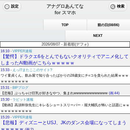
アナグロあんてな
設定
検索
for スマホ
TOP
前の日(08/06)
NEXT
2026/08/07 - 新着順(デフォ)
16:10
-
VIPPER速報
【驚愕】ドラクエ6をとんでもないクオリティでアニメ化して
しまったAI動画がこちらｗｗｗｗｗ
15:33
-
えっ!?またここのサイト?
ワイ童貞くん、飲み屋で知り合ったばかりの28歳女にチ○コを貪られた結果ｗｗｗ
ｗｗｗｗｗｗｗｗ
15:31
-
BIPブログ
【悲報】ぶっちゃけ巨乳が好きなやつ、集まれwwwwwwwwwwwww
(画:44)
15:30
-
ラビット速報
【動画】高須幹弥先生にキレるショートスリーパー・堀大輔氏が怖いと話題にｗｗ
ｗｗｗｗｗｗｗｗｗ
15:20
-
VIPPER速報
【悲報】ディズニーとUSJ、JKのダンス会場になってしまう
ｗｗｗｗｗ
(画:2)