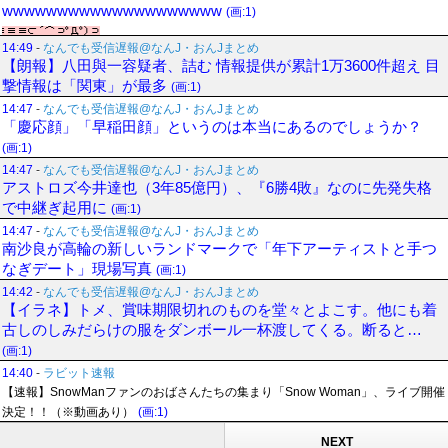
wwwwwwwwwwwwwwwwwwww
(画:1)
14:49
-
なんでも受信遅報@なんJ・おんJまとめ
【朗報】八田與一容疑者、詰む 情報提供が累計1万3600件超え 目
撃情報は「関東」が最多
(画:1)
14:47
-
なんでも受信遅報@なんJ・おんJまとめ
「慶応顔」「早稲田顔」というのは本当にあるのでしょうか？
(画:1)
14:47
-
なんでも受信遅報@なんJ・おんJまとめ
アストロズ今井達也（3年85億円）、『6勝4敗』なのに先発失格
で中継ぎ起用に
(画:1)
14:47
-
なんでも受信遅報@なんJ・おんJまとめ
南沙良が高輪の新しいランドマークで「年下アーティストと手つ
なぎデート」現場写真
(画:1)
14:42
-
なんでも受信遅報@なんJ・おんJまとめ
【イラネ】トメ、賞味期限切れのものを堂々とよこす。他にも着
古しのしみだらけの服をダンボール一杯渡してくる。断ると…
(画:1)
14:40
-
ラビット速報
【速報】SnowManファンのおばさんたちの集まり「Snow Woman」、ライブ開催
決定！！（※動画あり）
(画:1)
NEXT