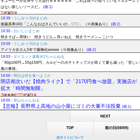
キユーピーが世界中で大流行ｗｗｗｗｗｗ「これは我々の知っているマヨネーズで
はない新しいソースだ」
(画:1)
19:39
-
うしみつ-5chまとめ-
後藤真希(40)「こんなおばさんでいいの…♡♡」 （※画像あり）
(画:2)
19:30
-
おいしいまとめ
焼きそば←美味い 焼きうどん←良いねえ 焼きラーメン←こいつ
19:09
-
うしみつ-5chまとめ-
アメリカ女さん5年で爆胸化wwww（※画像あり）
(画:2)
19:03
-
ダイエット速報＠2ちゃんねる
「90g100円→55g158円」カルビーのポテトチップスが高くて量も減った「苦しい
裏の事情」
19:00
-
明日は何を食べようか
閉店相次いだ【焼肉ライク】で「2170円食べ放題」実施店が
拡大「時間無制限」
19:00
-
登山ちゃんねる
【悲報】長野県上高地の山小屋にゴミの大量不法投棄
(画:1)
NEXT
TOP
前の日(08/09)
当サイトについて