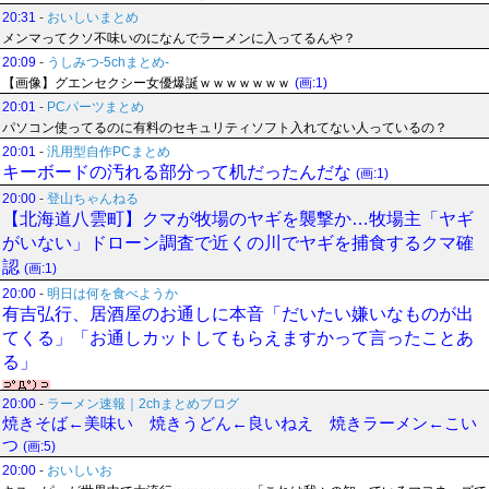
20:31
-
おいしいまとめ
メンマってクソ不味いのになんでラーメンに入ってるんや？
20:09
-
うしみつ-5chまとめ-
【画像】グエンセクシー女優爆誕ｗｗｗｗｗｗｗ
(画:1)
20:01
-
PCパーツまとめ
パソコン使ってるのに有料のセキュリティソフト入れてない人っているの？
20:01
-
汎用型自作PCまとめ
キーボードの汚れる部分って机だったんだな
(画:1)
20:00
-
登山ちゃんねる
【北海道八雲町】クマが牧場のヤギを襲撃か…牧場主「ヤギ
がいない」ドローン調査で近くの川でヤギを捕食するクマ確
認
(画:1)
20:00
-
明日は何を食べようか
有吉弘行、居酒屋のお通しに本音「だいたい嫌いなものが出
てくる」「お通しカットしてもらえますかって言ったことあ
る」
20:00
-
ラーメン速報｜2chまとめブログ
焼きそば←美味い 焼きうどん←良いねえ 焼きラーメン←こい
つ
(画:5)
20:00
-
おいしいお