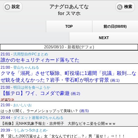
アナグロあんてな
設定
検索
for スマホ
TOP
前の日(08/09)
NEXT
2026/08/10 - 新着順(デフォ)
21:01
-
汎用型自作PCまとめ
誰かのセキュリティカード落ちてた
21:00
-
登山ちゃんねる
クマを「溺死」させて駆除、町役場に1週間「抗議」殺到…な
ぜ銃を使えなかった？岩手・雫石町が明かす背景
(画:1)
21:00
-
明日は何を食べようか
【飯テロ】ワイ、コメダで豪遊
(画:2)
21:00
-
おいしいお
はっきり聞く。ラーメンショップって美味い？
(画:5)
20:44
-
ダイエット速報＠2ちゃんねる
【画像】元NHK気象予報士・吉井明子 大胆なビキニ姿を公開ｗｗｗ
20:39
-
うしみつ-5chまとめ-
男「貸した200万返せよ」女「女なんですけど…？」男「返せ！」⇒！！！