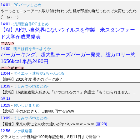
14:01
-
PCパーツまとめ
やーっとモニターアーム取り付け終わった 机が部屋の角だったので大変だったわ
(´・ω・｀)
14:01
-
汎用型自作PCまとめ
【AI】AI使い自然界にないウイルスを作製 米スタンフォー
ド大学が成果発表
14:00
-
明日は何を食べようか
バーガーキング、超大型チーズバーガー発売。総カロリー約
1656kcal 単品2490円
13:44
-
ダイエット速報＠2ちゃんねる
【朗報】2026年度 暑さのピーク終了
13:39
-
うしみつ-5chまとめ-
【悲報】16歳強盗殺人犯さん「いつ出れるの？」弁護士「もう出られません」→
(画:1)
13:29
-
おいしいまとめ
【悲報】今のおにぎり、1個400円するwww
13:09
-
うしみつ-5chまとめ-
【画像】東京の街ごとの女の違いがヤバいｗｗｗｗｗｗ
(画:28)
12:56
-
ファ板速報
グラスヒュッテ腕時計100周年記念展、8月11日まで開催中