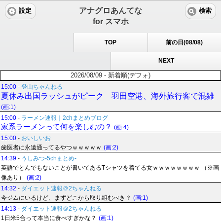
アナグロあんてな
設定
検索
for スマホ
TOP
前の日(08/08)
NEXT
2026/08/09 - 新着順(デフォ)
15:00
-
登山ちゃんねる
夏休み出国ラッシュがピーク 羽田空港、海外旅行客で混雑
(画:1)
15:00
-
ラーメン速報｜2chまとめブログ
家系ラーメンって何を楽しむの？
(画:4)
15:00
-
おいしいお
歯医者に永遠通ってるやつｗｗｗｗｗ
(画:2)
14:39
-
うしみつ-5chまとめ-
英語でとんでもないことが書いてあるTシャツを着てる女ｗｗｗｗｗｗｗｗ （※画
像あり）
(画:2)
14:32
-
ダイエット速報＠2ちゃんねる
今ジムにいるけど、まずどこから取り組むべき？
(画:1)
14:13
-
ダイエット速報＠2ちゃんねる
1日米5合って本当に食べすぎかな？
(画:1)