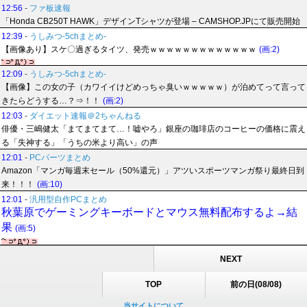
12:56
-
ファ板速報
「Honda CB250T HAWK」デザインTシャツが登場 – CAMSHOP.JPにて販売開始
12:39
-
うしみつ-5chまとめ-
【画像あり】スケ〇過ぎるタイツ、発売ｗｗｗｗｗｗｗｗｗｗｗｗｗ
(画:2)
12:09
-
うしみつ-5chまとめ-
【画像】この女の子（カワイイけどめっちゃ臭いｗｗｗｗｗ）が泊めてって言って
きたらどうする…？⇒！！
(画:2)
12:03
-
ダイエット速報＠2ちゃんねる
俳優・三嶋健太「まてまてまて…！嘘やろ」銀座の珈琲店のコーヒーの価格に震え
る「失神する」「うちの米より高い」の声
12:01
-
PCパーツまとめ
Amazon「マンガ毎週末セール（50%還元）」アツいスポーツマンガ祭り最終日到
来！！！
(画:10)
12:01
-
汎用型自作PCまとめ
秋葉原でゲーミングキーボードとマウス無料配布するよ→結
果
(画:5)
NEXT
TOP
前の日(08/08)
当サイトについて