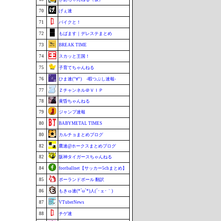
70
げぇ速
71
バイクと！
72
もばます｜デレステまとめ
73
BREAK TIME
74
スカッと王国！
75
子育てちゃんねる
76
ひま速(°∀°) -暇つぶし速報-
77
Ｚチャンネル＠ＶＩＰ
78
黄昏ちゃんねる
79
ジャンプ速報
80
BABYMETAL TIMES
80
カルチョまとめブログ
82
鷹速@ホークスまとめブログ
82
阪神タイガースちゃんねる
84
footballnet【サッカー5chまとめ】
85
ポーランドボール 翻訳
86
もきゅ速(*´ω`*)人(´･ェ･｀)
87
VTuberNews
88
チゲ速