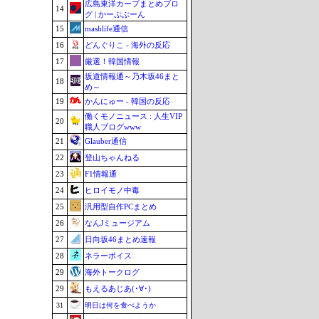
広島東洋カープまとめブロ
14
グ | かーぷぶーん
15
mashlife通信
16
どんぐりこ - 海外の反応
17
厳選！韓国情報
坂道情報通～乃木坂46まと
18
め～
19
かんにゅー - 韓国の反応
働くモノニュース : 人生VIP
20
職人ブログwww
21
Glauber通信
22
登山ちゃんねる
23
F1情報通
24
ヒロイモノ中毒
25
汎用型自作PCまとめ
26
なんJミュージアム
27
日向坂46まとめ速報
28
ネラーボイス
29
海外トークログ
29
もえるあじあ(･∀･)
31
明日は何を食べようか