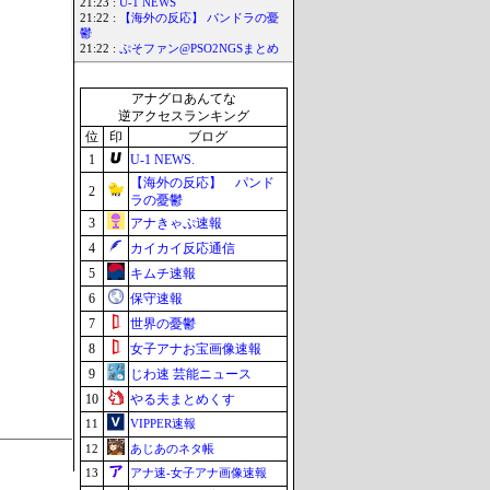
21:23 :
U-1 NEWS
21:22 :
【海外の反応】 パンドラの憂
鬱
21:22 :
ぷそファン@PSO2NGSまとめ
アナグロあんてな
逆アクセスランキング
位
印
ブログ
1
U-1 NEWS.
【海外の反応】 パンド
2
ラの憂鬱
3
アナきゃぷ速報
4
カイカイ反応通信
5
キムチ速報
6
保守速報
7
世界の憂鬱
8
女子アナお宝画像速報
9
じわ速 芸能ニュース
10
やる夫まとめくす
11
VIPPER速報
12
あじあのネタ帳
13
アナ速‐女子アナ画像速報