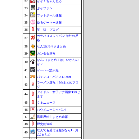
32
かぞくちゃんねる
33
ぷそファン
34
フットボール速報
35
ゆるゲーマー遅報
36
笑 韓 ブログ
ガラパゴスジャパン-海外の反
37
応
38
なんJ政治ネタまとめ
39
カンダタ速報
なんJ（まとめては）いかんの
40
か？
41
ゲーハー黙示録
41
パチンコ・パチスロ.com
ラーメン速報｜2chまとめブロ
43
グ
アイドル・女子アナ画像★吟じ
44
ます
45
くまニュース
46
ハウメニージャパン!
47
異世界転生まとめ速報
48
歴史的速報
なんでも受信遅報@なんJ・お
49
んJまとめ