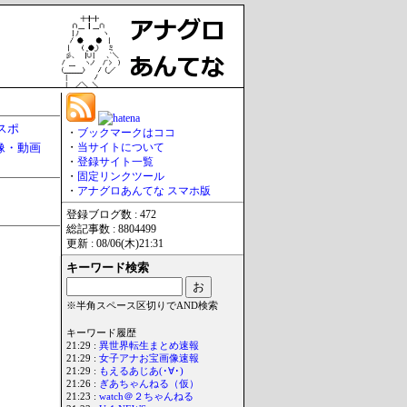
スポ
・
ブックマークはココ
像・動画
・
当サイトについて
・
登録サイト一覧
・
固定リンクツール
・
アナグロあんてな スマホ版
登録ブログ数 : 472
総記事数 : 8804499
更新 : 08/06(木)21:31
キーワード検索
※半角スペース区切りでAND検索
キーワード履歴
21:29 :
異世界転生まとめ速報
21:29 :
女子アナお宝画像速報
21:29 :
もえるあじあ(･∀･)
21:26 :
ぎあちゃんねる（仮）
21:23 :
watch＠２ちゃんねる