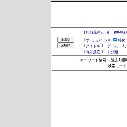
[TOP(最新200)]
|
[08/06(
オールジャンル
特化
アイドル
ゲーム
海外反応
未分類
キーワード検索：
検索モード >>