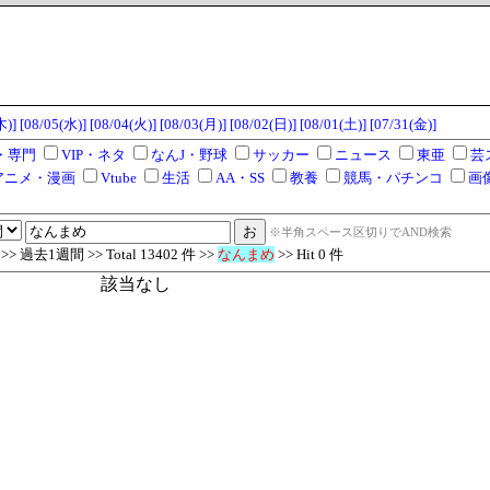
木)]
[08/05(水)]
[08/04(火)]
[08/03(月)]
[08/02(日)]
[08/01(土)]
[07/31(金)]
・専門
VIP・ネタ
なんJ・野球
サッカー
ニュース
東亜
芸
アニメ・漫画
Vtube
生活
AA・SS
教養
競馬・パチンコ
画
※半角スペース区切りでAND検索
 過去1週間 >> Total 13402 件 >>
なんまめ
>> Hit 0 件
該当なし