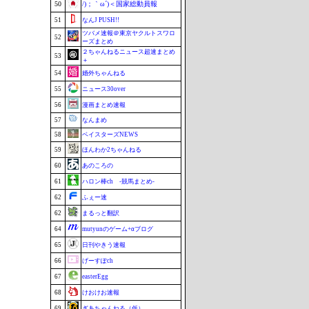
50
/)；｀ω´)＜国家総動員報
51
なんJ PUSH!!
ツバメ速報＠東京ヤクルトスワロ
52
ーズまとめ
２ちゃんねるニュース超速まとめ
53
＋
54
婚外ちゃんねる
55
ニュース30over
56
漫画まとめ速報
57
なんまめ
58
ベイスターズNEWS
59
ほんわか2ちゃんねる
60
あのころの
61
ハロン棒ch -競馬まとめ-
62
ふぇー速
62
まるっと翻訳
64
mutyunのゲーム+αブログ
65
日刊やきう速報
66
げーすぽch
67
easterEgg
68
けおけお速報
69
ぎあちゃんねる（仮）