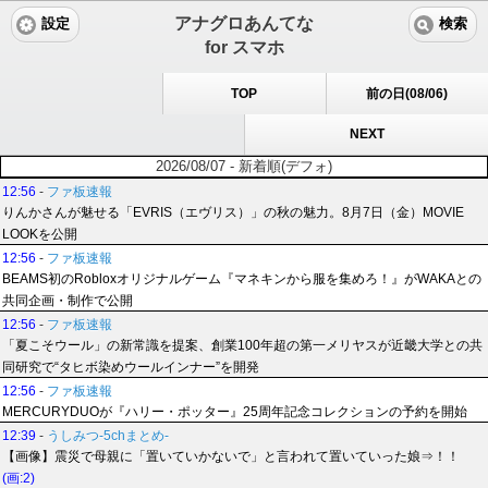
アナグロあんてな
設定
検索
for スマホ
TOP
前の日(08/06)
NEXT
2026/08/07 - 新着順(デフォ)
12:56
-
ファ板速報
りんかさんが魅せる「EVRIS（エヴリス）」の秋の魅力。8月7日（金）MOVIE
LOOKを公開
12:56
-
ファ板速報
BEAMS初のRobloxオリジナルゲーム『マネキンから服を集めろ！』がWAKAとの
共同企画・制作で公開
12:56
-
ファ板速報
「夏こそウール」の新常識を提案、創業100年超の第一メリヤスが近畿大学との共
同研究で“タヒボ染めウールインナー”を開発
12:56
-
ファ板速報
MERCURYDUOが『ハリー・ポッター』25周年記念コレクションの予約を開始
12:39
-
うしみつ-5chまとめ-
【画像】震災で母親に「置いていかないで」と言われて置いていった娘⇒！！
(画:2)