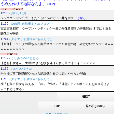
うめん作りて地獄なんよ」
(画:2)
12:00
-
おいしいお
シャウエッセン公式、またこういうのでいい丼をポスト
(画:2)
11:50
-
ゆめ痛 -自動車まとめブログ-
実証実験都市「ウーブン・シティ」が一般の居住希望者の募集開始 すでにトヨタ
関係者が居住
11:44
-
ダイエット速報＠2ちゃんねる
【画像】トラックの運ちゃん御用達ターミナル食堂のざっかけないオムライスｗｗ
ｗｗｗｗｗｗｗｗ
11:39
-
うしみつ-5chまとめ-
【悲報】女さん、生理の匂いを嗅ぎ分けられる男にイライラ⇒ｗｗｗ
11:32
-
おいしいまとめ
から揚げ専門居酒屋やったら絶対儲かるのに誰もやらない理由
11:13
-
ダイエット速報＠2ちゃんねる
神「お前に彼女を与える。『顔』『性格』『体型』に200ポイントを振り分けよ」
←これどうする？
NEXT
TOP
前の日(08/06)
当サイトについて