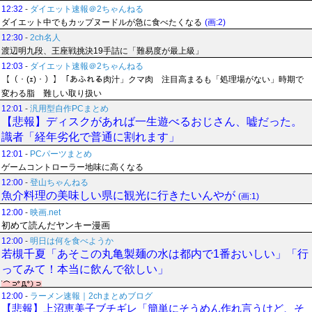
12:32
-
ダイエット速報＠2ちゃんねる
ダイエット中でもカップヌードルが急に食べたくなる
(画:2)
12:30
-
2ch名人
渡辺明九段、王座戦挑決19手詰に「難易度が最上級」
12:03
-
ダイエット速報＠2ちゃんねる
【（・(ｪ)・）】「あふれる肉汁」クマ肉 注目高まるも「処理場がない」時期で
変わる脂 難しい取り扱い
12:01
-
汎用型自作PCまとめ
【悲報】ディスクがあれば一生遊べるおじさん、嘘だった。
識者「経年劣化で普通に割れます」
12:01
-
PCパーツまとめ
ゲームコントローラー地味に高くなる
12:00
-
登山ちゃんねる
魚介料理の美味しい県に観光に行きたいんやが
(画:1)
12:00
-
映画.net
初めて読んだヤンキー漫画
12:00
-
明日は何を食べようか
若槻千夏「あそこの丸亀製麺の水は都内で1番おいしい」「行
ってみて！本当に飲んで欲しい」
12:00
-
ラーメン速報｜2chまとめブログ
【悲報】上沼恵美子ブチギレ「簡単にそうめん作れ言うけど、そ