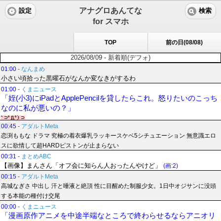
アナグロあんてな
設定
検索
for スマホ
TOP
前の日(08/08)
2026/08/09 - 新着順(デフォ)
01:00
-
なんまめ
小さい頃拾った黒曜石がなんか変なきがするわ
01:00
-
くまニュース
「姪(小3)にiPadとApplePencilを貸したらこれ。怒りたいのこっち
なのに私が悪いの？」
00:45
-
アダルトMeta
恋渕ももな ドラマ 究極の着衣爆乳ラッキースケベ5シチュエーション 無意識エロ
スに欲情して超HARDピストンが止まらない
00:31
-
まとめABC
【画像】まんさん「オフ会に知らん人おったんやけど」
(画:2)
00:15
-
アダルトMeta
高城なぎさ 中出し 汗と唾液と絶頂 性に目醒めた制服少女。1日中オジサンに没頭
する本能の種付け交尾
00:00
-
くまニュース
「漫画原作アニメを中途半端なところで終わらせるならアニオリ