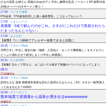
ひなの花音 お姉さん 高嶺のJcupボディ 中出し解禁大乱交 ノーカットSP 総勢16名
20発オーバーの大ザーメン祭り！
17:00
-
マジキチ速報
PTA会長「PTA参加拒否した親へ最終警告。こうなってもいい？」
17:00
-
くまニュース
居酒屋「6名で頼んだのがこれ。さすがにこれだけで長居されたら
たまったもんじゃない」
17:00
-
なんまめ
【衝撃】ウンコ移植でアレルギー改善できると話題に
16:45
-
アダルトMeta
月野江すい 中出し 彼女の妹（地味・人見知り・セックス興味無し）をキメセクに
どっぷり溺れさせて絶頂しまくり中出し肉便器に
16:31
-
まとめABC
【画像】QカップJDさん、お〇ぱいデカ過ぎて制服がパツパツになってしまう
(画:2)
16:15
-
アダルトMeta
恋渕ももな 温泉 箱根湯本温泉を訪れた恋渕ももなちゃん（24）タオル一枚男湯入
ってみませんか？HARD
16:00
-
ネラーボイス
熊本地震で居酒屋から温泉が湧き出るwwwwwwww
16:00
-
くまニュース