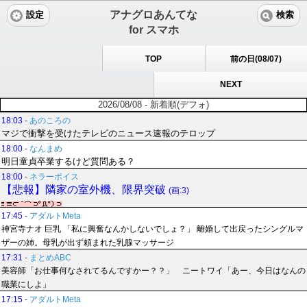
アナグロあんてな
設定
検索
for スマホ
TOP
前の日(08/07)
NEXT
2026/08/08 - 新着順(デフォ)
18:03
-
あのころの
マジで衝撃を受けたテレビのニュース速報のテロップ
18:00
-
なんまめ
明日童貞卒業するけど質問ある？
18:00
-
ネラーボイス
【悲報】隣家の室外機、限界突破
(画:3)
17:45
-
アダルトMeta
神宮寺ナオ 巨乳 「私に興奮なんかしないでしょ？」 離婚して出戻ったシングルマ
ザーの姉。母乳が出ず頼まれた乳腺マッサージ
17:31
-
まとめABC
美容師「お仕事何なされてるんですかー？？」 ニートワイ「あー、今日はなんの
職業にしよ」
17:15
-
アダルトMeta