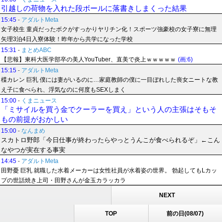
引越しの荷物を入れた段ボールに落書きしまくった結果
15:45
-
アダルトMeta
女子校生 童貞だったボクがすっかりヤリチン化！スポーツ強豪校の女子寮に無理
矢理3泊4日入寮体験！昨年から共学になった学校
15:31
-
まとめABC
【悲報】東科大医学部卒の美人YouTuber、直美で炎上ｗｗｗｗｗ
(画:6)
15:15
-
アダルトMeta
楪カレン 巨乳 僕には妻がいるのに…家庭教師の僕に一目ぼれした喪女ニートな教
え子に食べられ、浮気なのに何度もSEXしまく
15:00
-
くまニュース
「ミサイルを買う金でクーラーを買え」という人の主張はそもそ
もの前提がおかしい
15:00
-
なんまめ
スカトロ野郎「今日仕事が終わったらやっとうんこが食べられるぞ」←こん
なやつが実在する事実
14:45
-
アダルトMeta
田野憂 巨乳 就職した水着メーカーは女性社員が水着姿の世界。 勃起してもLカッ
プの世話焼き上司・田野さんが金玉カラッカラ
NEXT
TOP
前の日(08/07)