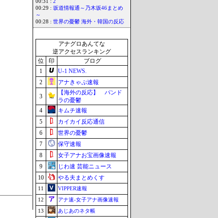
00:31 :
2
00:29 :
坂道情報通～乃木坂46まとめ
～
00:28 :
世界の憂鬱 海外・韓国の反応
アナグロあんてな
逆アクセスランキング
位
印
ブログ
1
U-1 NEWS.
2
アナきゃぷ速報
【海外の反応】 パンド
3
ラの憂鬱
4
キムチ速報
5
カイカイ反応通信
6
世界の憂鬱
7
保守速報
8
女子アナお宝画像速報
9
じわ速 芸能ニュース
10
やる夫まとめくす
11
VIPPER速報
12
アナ速‐女子アナ画像速報
13
あじあのネタ帳