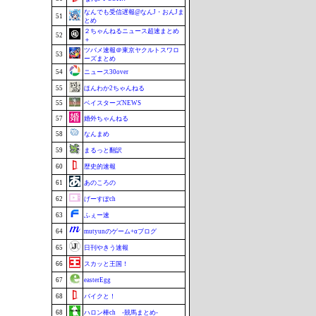
なんでも受信遅報@なんJ・おんJま
51
とめ
２ちゃんねるニュース超速まとめ
52
＋
ツバメ速報＠東京ヤクルトスワロ
53
ーズまとめ
54
ニュース30over
55
ほんわか2ちゃんねる
55
ベイスターズNEWS
57
婚外ちゃんねる
58
なんまめ
59
まるっと翻訳
60
歴史的速報
61
あのころの
62
げーすぽch
63
ふぇー速
64
mutyunのゲーム+αブログ
65
日刊やきう速報
66
スカッと王国！
67
easterEgg
68
バイクと！
68
ハロン棒ch -競馬まとめ-