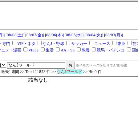
日)]
[08/08(土)]
[08/07(金)]
[08/06(木)]
[08/05(水)]
[08/04(火)]
[08/03(月)]
・専門
VIP・ネタ
なんJ・野球
サッカー
ニュース
東亜
芸
アニメ・漫画
Vtube
生活
AA・SS
教養
競馬・パチンコ
画
※半角スペース区切りでAND検索
去1週間 >> Total 11853 件 >>
なんJワールド
>> Hit 0 件
該当なし