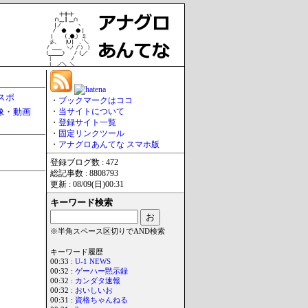
スポ
・
ブックマークはココ
像・動画
・
当サイトについて
・
登録サイト一覧
・
固定リンクツール
・
アナグロあんてな スマホ版
登録ブログ数 : 472
総記事数 : 8808793
更新 : 08/09(日)00:31
キーワード検索
※半角スペース区切りでAND検索
キーワード履歴
00:33 :
U-1 NEWS
00:32 :
ゲーハー黙示録
00:32 :
カンダタ速報
00:32 :
おいしいお
00:31 :
資格ちゃんねる