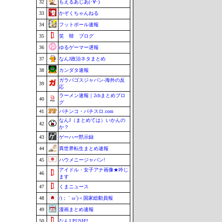
32
もえるあじあ(･∀･)
33
かぞくちゃんねる
34
フットボール速報
35
笑 韓 ブログ
36
ゆるゲーマー遅報
37
なんJ政治ネタまとめ
38
カンダタ速報
ガラパゴスジャパン-海外の反
39
応
ラーメン速報｜2chまとめブロ
40
グ
41
パチンコ・パチスロ.com
なんJ（まとめては）いかんの
42
か？
43
ゲーハー黙示録
44
異世界転生まとめ速報
45
ハウメニージャパン!
アイドル・女子アナ画像★吟じ
46
ます
47
くまニュース
48
/)；｀ω´)＜国家総動員報
49
漫画まとめ速報
50
なんJ PUSH!!