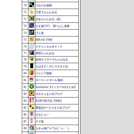
70
けおけお速報
71
子育てちゃんねる
71
ぎあちゃんねる（仮）
73
ひま速(°∀°) -暇つぶし速報-
74
げぇ速
75
BREAK TIME
76
Ｚチャンネル＠ＶＩＰ
77
黄昏ちゃんねる
78
阪神タイガースちゃんねる
78
もばます｜デレステまとめ
80
ジャンプ速報
81
ポーランドボール 翻訳
81
footballnet【サッカー5chまとめ】
83
カルチョまとめブログ
84
BABYMETAL TIMES
85
鷹速@ホークスまとめブログ
85
まなにゅ～
87
チゲ速
88
もきゅ速(*´ω`*)人(´･ェ･｀)