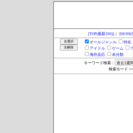
[TOP(最新200)]
|
[08/09(
オールジャンル
特化
アイドル
ゲーム
海外反応
未分類
キーワード検索：
検索モード >> 過