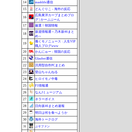
14
mashlife通信
15
どんぐりこ - 海外の反応
広島東洋カープまとめブロ
16
グ | かーぷぶーん
17
厳選！韓国情報
坂道情報通～乃木坂46まと
18
め～
働くモノニュース : 人生VIP
19
職人ブログwww
20
かんにゅー - 韓国の反応
21
Glauber通信
22
汎用型自作PCまとめ
23
登山ちゃんねる
24
ヒロイモノ中毒
25
F1情報通
26
なんJミュージアム
27
ネラーボイス
28
日向坂46まとめ速報
29
明日は何を食べようか
30
海外トークログ
31
ぷそファン