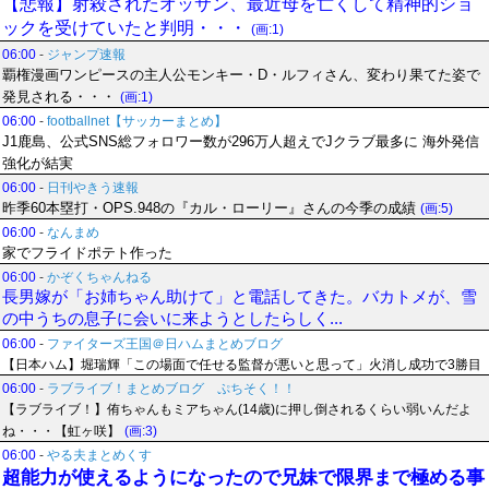
【悲報】射殺されたオッサン、最近母を亡くして精神的ショ
ックを受けていたと判明・・・
(画:1)
06:00
-
ジャンプ速報
覇権漫画ワンピースの主人公モンキー・D・ルフィさん、変わり果てた姿で
発見される・・・
(画:1)
06:00
-
footballnet【サッカーまとめ】
J1鹿島、公式SNS総フォロワー数が296万人超えでJクラブ最多に 海外発信
強化が結実
06:00
-
日刊やきう速報
昨季60本塁打・OPS.948の『カル・ローリー』さんの今季の成績
(画:5)
06:00
-
なんまめ
家でフライドポテト作った
06:00
-
かぞくちゃんねる
長男嫁が「お姉ちゃん助けて」と電話してきた。バカトメが、雪
の中うちの息子に会いに来ようとしたらしく...
06:00
-
ファイターズ王国＠日ハムまとめブログ
【日本ハム】堀瑞輝「この場面で任せる監督が悪いと思って」火消し成功で3勝目
06:00
-
ラブライブ！まとめブログ ぷちそく！！
【ラブライブ！】侑ちゃんもミアちゃん(14歳)に押し倒されるくらい弱いんだよ
ね・・・【虹ヶ咲】
(画:3)
06:00
-
やる夫まとめくす
超能力が使えるようになったので兄妹で限界まで極める事