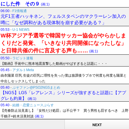
にした件 その９
(画:1)
06:00
-
F1情報通
元F1王者ハッキネン、フェルスタペンのマクラーレン加入の
噂に「なぜ調和がある現体制を崩す必要がある？」
05:53
-
U-1 NEWS.
W杯アジア予選等で韓国サッカー協会がやらかしま
くりだと発覚、「いきなり共同開催になったしな」
と日韓共催の件に言及する声も……
(画:1)
05:50
-
ラビット速報
【動画】手術中に熊本地震直撃した動画がやばすぎると話題に・・・
05:45
-
アダルトMeta
由衣陽菜 巨乳 生徒の巨乳に理性を失った僕は放課後ラブホで何度も何度も陽菜と
中出しセックスしてしまった
05:40
-
ぷそファン@PSO2NGSまとめ
【NGS】LG5「レアレンス」シリーズが強すぎると話題に【アプ
グレも約束】
(画:1)
05:40
-
結婚・恋愛ニュースぷらす
【売春防止法見直し】「女性だけ処罰」は不公平？ 買う男性も罰するべき 上野
千鶴子×鈴木涼美対談
(画:1)
NEXT