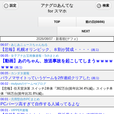
アナグロあんてな
設定
検索
for スマホ
TOP
前の日(08/06)
NEXT
2026/08/07 - 新着順(デフォ)
06:07
-
あじあニュースちゃんねる
【悲報】札幌オリンピック、８割が賛成・・・・
(画:1)
06:05
-
女子アナお宝画像速報－5chまとめ
【動画】あのちゃん、放送事故を起こしてしまうｗｗｗｗ
ｗｗｗ
(画:1)
06:05
-
カンダタ速報
パラノマサイトっていうゲームを2作連続クリアした
(画:1)
06:02
-
mutyunのゲーム+αブログ
【悲報】任天堂決算 スイッチ2本体『382万台(前年比34.4%減)』スイッチ本
体『66万台(前年比31.8%減)』
06:01
-
汎用型自作PCまとめ
PCパーツ高すぎて自作する人減ってるよな
06:01
-
VIPPER速報