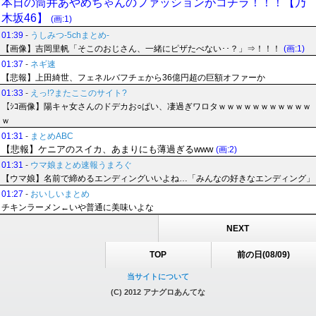
本日の筒井あやめちゃんのファッションがコチラ！！！【乃
木坂46】
(画:1)
01:39
-
うしみつ-5chまとめ-
【画像】吉岡里帆「そこのおじさん、一緒にピザたべない･･？」⇒！！！
(画:1)
01:37
-
ネギ速
【悲報】上田綺世、フェネルバフチェから36億円超の巨額オファーか
01:33
-
えっ!?またここのサイト?
【ｼｺ画像】陽キャ女さんのドデカお○ぱい、凄過ぎワロタｗｗｗｗｗｗｗｗｗｗｗ
ｗ
01:31
-
まとめABC
【悲報】ケニアのスイカ、あまりにも薄過ぎるwww
(画:2)
01:31
-
ウマ娘まとめ速報うまろぐ
【ウマ娘】名前で締めるエンディングいいよね…「みんなの好きなエンディング」
01:27
-
おいしいまとめ
チキンラーメン←いや普通に美味いよな
NEXT
TOP
前の日(08/09)
当サイトについて
(C) 2012 アナグロあんてな