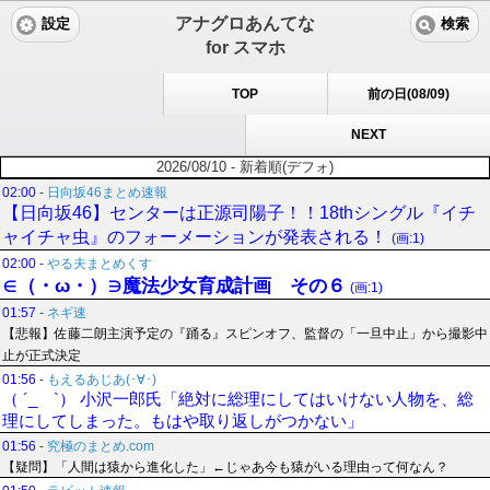
アナグロあんてな
設定
検索
for スマホ
TOP
前の日(08/09)
NEXT
2026/08/10 - 新着順(デフォ)
02:00
-
日向坂46まとめ速報
【日向坂46】センターは正源司陽子！！18thシングル『イチ
ャイチャ虫』のフォーメーションが発表される！
(画:1)
02:00
-
やる夫まとめくす
∈（・ω・）∋魔法少女育成計画 その６
(画:1)
01:57
-
ネギ速
【悲報】佐藤二朗主演予定の『踊る』スピンオフ、監督の「一旦中止」から撮影中
止が正式決定
01:56
-
もえるあじあ(･∀･)
（ ´_ゝ`） 小沢一郎氏「絶対に総理にしてはいけない人物を、総
理にしてしまった。もはや取り返しがつかない」
01:56
-
究極のまとめ.com
【疑問】「人間は猿から進化した」←じゃあ今も猿がいる理由って何なん？