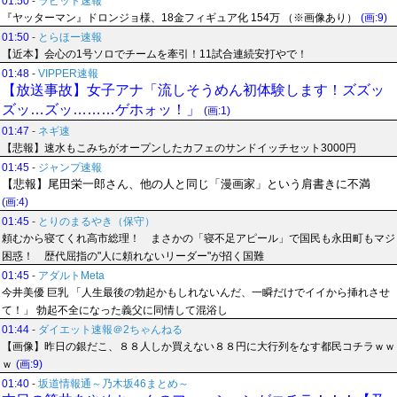
01:50
-
ラビット速報
『ヤッターマン』ドロンジョ様、18金フィギュア化 154万 （※画像あり）
(画:9)
01:50
-
とらほー速報
【近本】会心の1号ソロでチームを牽引！11試合連続安打やで！
01:48
-
VIPPER速報
【放送事故】女子アナ「流しそうめん初体験します！ズズッ
ズッ…ズッ………ゲホォッ！」
(画:1)
01:47
-
ネギ速
【悲報】速水もこみちがオープンしたカフェのサンドイッチセット3000円
01:45
-
ジャンプ速報
【悲報】尾田栄一郎さん、他の人と同じ「漫画家」という肩書きに不満
(画:4)
01:45
-
とりのまるやき（保守）
頼むから寝てくれ高市総理！ まさかの「寝不足アピール」で国民も永田町もマジ
困惑！ 歴代屈指の"人に頼れないリーダー"が招く国難
01:45
-
アダルトMeta
今井美優 巨乳 「人生最後の勃起かもしれないんだ、一瞬だけでイイから挿れさせ
て！」 勃起不全になった義父に同情して混浴し
01:44
-
ダイエット速報＠2ちゃんねる
【画像】昨日の銀だこ、８８人しか買えない８８円に大行列をなす都民コチラｗｗ
ｗ
(画:9)
01:40
-
坂道情報通～乃木坂46まとめ～