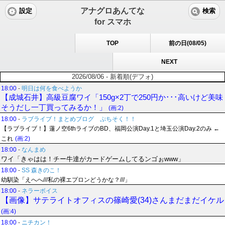
アナグロあんてな
設定
検索
for スマホ
TOP
前の日(08/05)
NEXT
2026/08/06 - 新着順(デフォ)
18:00
-
明日は何を食べようか
【成城石井】高級豆腐ワイ「150g×2丁で250円か･･･高いけど美味
そうだし一丁買ってみるか！」
(画:2)
18:00
-
ラブライブ！まとめブログ ぷちそく！！
【ラブライブ！】蓮ノ空6thライブのBD、福岡公演Day.1と埼玉公演Day.2のみ ←
これ
(画:2)
18:00
-
なんまめ
ワイ「きゃはは！チー牛達がカードゲームしてるンゴぉwww」
18:00
-
SS 森きのこ！
幼馴染「えへへ///私の裸エプロンどうかな？///」
18:00
-
ネラーボイス
【画像】サテライトオフィスの篠崎愛(34)さんまだまだイケル
(画:4)
18:00
-
ニチカン！