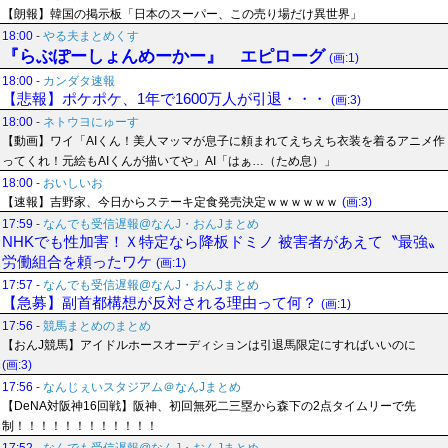
【朗報】韓国の掲示板「日本のスーパー、この売り場だけ異世界」
18:00
-
やる夫まとめくす
『らぶぽーしょんめーかー』 エピローグ
(画:1)
18:00
-
カンダタ速報
【悲報】ポケポケ、1年で1600万人が引退・・・
(画:3)
18:00
-
ネトウヨにゅーす
【動画】ワイ「AIくん！美人マッマが息子に頼まれてえちえち衣装を着るアニメ作
ってくれ！元絵もAIくんが描いてや」AI「はぁ…（ため息）」
18:00
-
おいしいお
【速報】吉野家、今日からステーキ定食発売決定ｗｗｗｗｗｗ
(画:3)
17:59
-
なんでも受信遅報@なんJ・おんJまとめ
NHKでも性加害！Ｘ特定なら降板ドミノ 被害者があえて〝最強〟
労働組合を頼ったワケ
(画:1)
17:57
-
なんでも受信遅報@なんJ・おんJまとめ
【急募】副首都構想が反対される理由って何？
(画:1)
17:56
-
競馬まとめのまとめ
【おんJ競馬】アイドルホースオーディションは引退馬限定にすればいいのに
(画:3)
17:56
-
なんじぇいスタジアム＠なんJまとめ
【DeNA対阪神16回戦】阪神、初回無死二三塁から森下の2点タイムリーで先
制！！！！！！！！！！！！