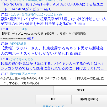
17:52
-
なんでも受信遅報@なんJ・おんJまとめ
「No No Girls」終了から1年半、ASHAとKOKONAによる新ユニ
ット・TAKARAがデビュー
(画:1)
17:52
-
なんでも受信遅報@なんJ・おんJまとめ
恋愛･婚活アドバイザー･植草美幸が｢結婚したいけど行動しない人
が7割｣の心理や背景を分析 解決策はあるのか？
(画:1)
17:50
-
ラビット速報
【悲報】ディズニーのおいなり巻（600円）、卑猥すぎて賛否両論
wwwwwwwwwwww
(画:1)
17:50
-
VIPPER速報
【悲報】ラッパーさん、札束披露するもネット民から新社会
人の初ボーナスくらいしかないと笑われる
(画:2)
17:50
-
かぞくちゃんねる
16歳の娘が外見ばかり気にする。バイキン入ってるからしばらく
カラコンやめてねって医者に言われてるのに、付けようとして...
17:47
-
海外の反応スポーツ
今永昇太と佐々木朗希のやり取りにMLBファン騒然！←「日本人選手の交流はほ
っこりするね」（海外の反応）
NEXT
TOP
前の日(08/05)
当サイトについて