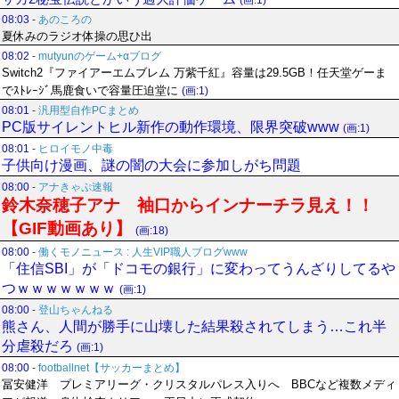
(画:1)
08:03
-
あのころの
夏休みのラジオ体操の思ひ出
08:02
-
mutyunのゲーム+αブログ
Switch2『ファイアーエムブレム 万紫千紅』容量は29.5GB！任天堂ゲーま
でｽﾄﾚｰｼﾞ馬鹿食いで容量圧迫堂に
(画:1)
08:01
-
汎用型自作PCまとめ
PC版サイレントヒル新作の動作環境、限界突破www
(画:1)
08:01
-
ヒロイモノ中毒
子供向け漫画、謎の闇の大会に参加しがち問題
08:00
-
アナきゃぷ速報
鈴木奈穂子アナ 袖口からインナーチラ見え！！
【GIF動画あり】
(画:18)
08:00
-
働くモノニュース : 人生VIP職人ブログwww
「住信SBI」が「ドコモの銀行」に変わってうんざりしてるや
つｗｗｗｗｗｗｗ
(画:1)
08:00
-
登山ちゃんねる
熊さん、人間が勝手に山壊した結果殺されてしまう…これ半
分虐殺だろ
(画:1)
08:00
-
footballnet【サッカーまとめ】
冨安健洋 プレミアリーグ・クリスタルパレス入りへ BBCなど複数メディ