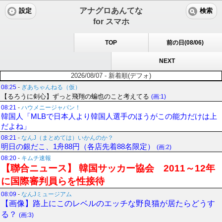
アナグロあんてな
設定
検索
for スマホ
TOP
前の日(08/06)
NEXT
2026/08/07 - 新着順(デフォ)
08:25
-
ぎあちゃんねる（仮）
【るろうに剣心】ずっと飛翔の蝙也のこと考えてる
(画:1)
08:21
-
ハウメニージャパン！
韓国人「MLBで日本人より韓国人選手のほうがこの能力だけは上
だよね」
08:21
-
なんJ（まとめては）いかんのか？
明日の銀だこ、1舟88円（各店先着88名限定）
(画:2)
08:20
-
キムチ速報
【聯合ニュース】 韓国サッカー協会 2011～12年
に国際審判員らを性接待
08:09
-
なんJミュージアム
【画像】路上にこのレベルのエッチな野良猫が居たらどうす
る？
(画:3)