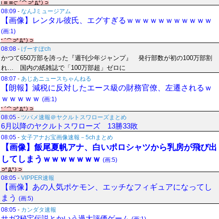
08:09
-
なんJミュージアム
【画像】レンタル彼氏、エグすぎるｗｗｗｗｗｗｗｗｗｗｗ
(画:1)
08:08
-
げーすぽch
かつて650万部を誇った『週刊少年ジャンプ』 発行部数が初の100万部割
れ… 国内の紙雑誌で「100万部超」ゼロに
08:07
-
あじあニュースちゃんねる
【朗報】減税に反対したエース級の財務官僚、左遷されるｗ
ｗｗｗｗｗ
(画:1)
08:05
-
ツバメ速報＠ヤクルトスワローズまとめ
6月以降のヤクルトスワローズ 13勝33敗
08:05
-
女子アナお宝画像速報－5chまとめ
【画像】飯尾夏帆アナ、白いポロシャツから乳房が飛び出
してしまうｗｗｗｗｗｗｗ
(画:5)
08:05
-
VIPPER速報
【画像】あの人気ポケモン、エッチなフィギュアになってし
まう
(画:5)
08:05
-
カンダタ速報
サガ2秘宝伝説とかいう過大評価ゲーム