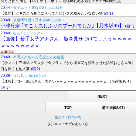
羽月乃蒼 中出し 【4K】オイルボイン 最強爆乳ぬるぬるテカテカ悶絶性交
20:44
-
ダイエット速報＠2ちゃんねる
【疑問】ガキのころ弁当に入ってたピンクの粉みたいな食い物
(画:1)
20:40
-
坂道情報通～乃木坂46まとめ～
小津玲奈 ｢すごく久しぶりのプールでした｣【乃木坂46】
(画:1)
20:40
-
なんJミュージアム
【画像】若手女子アナさん、脇を見せつけてしまうｗｗｗｗ
ｗｗｗｗｗｗｗｗ
20:40
-
本田未央ちゃん応援まとめ速報
【学マス】三連結フラスタで全ブランドから楽屋花を消失させた訴訟おじさん遂に
口を開くも他人事
(画:2)
20:39
-
うしみつ-5chまとめ-
【速報】バレー部JKさん、大きいｗｗｗｗｗｗｗｗｗｗｗｗｗｗ （※画像あり）
(画:3)
NEXT
TOP
前の日(08/07)
当サイトについて
(C) 2012 アナグロあんてな