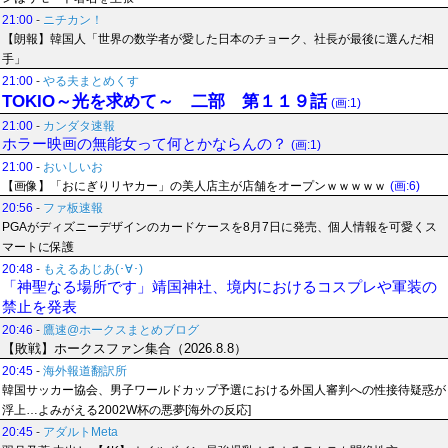
21:00
-
ニチカン！
【朗報】韓国人「世界の数学者が愛した日本のチョーク、社長が最後に選んだ相
手」
21:00
-
やる夫まとめくす
TOKIO～光を求めて～ 二部 第１１９話
(画:1)
21:00
-
カンダタ速報
ホラー映画の無能女って何とかならんの？
(画:1)
21:00
-
おいしいお
【画像】「おにぎりリヤカー」の美人店主が店舗をオープンｗｗｗｗｗ
(画:6)
20:56
-
ファ板速報
PGAがディズニーデザインのカードケースを8月7日に発売、個人情報を可愛くス
マートに保護
20:48
-
もえるあじあ(･∀･)
「神聖なる場所です」靖国神社、境内におけるコスプレや軍装の
禁止を発表
20:46
-
鷹速@ホークスまとめブログ
【敗戦】ホークスファン集合（2026.8.8）
20:45
-
海外報道翻訳所
韓国サッカー協会、男子ワールドカップ予選における外国人審判への性接待疑惑が
浮上…よみがえる2002W杯の悪夢[海外の反応]
20:45
-
アダルトMeta