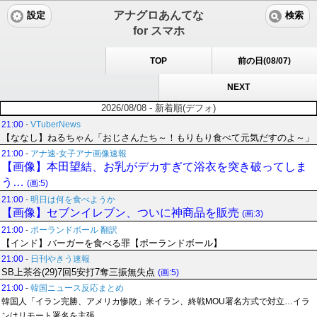
アナグロあんてな
設定
検索
for スマホ
TOP
前の日(08/07)
NEXT
2026/08/08 - 新着順(デフォ)
21:00
-
VTuberNews
【ななし】ねるちゃん「おじさんたち～！もりもり食べて元気だすのよ～」
21:00
-
アナ速‐女子アナ画像速報
【画像】本田望結、お乳がデカすぎて浴衣を突き破ってしま
う…
(画:5)
21:00
-
明日は何を食べようか
【画像】セブンイレブン、ついに神商品を販売
(画:3)
21:00
-
ポーランドボール 翻訳
【インド】バーガーを食べる罪【ポーランドボール】
21:00
-
日刊やきう速報
SB上茶谷(29)7回5安打7奪三振無失点
(画:5)
21:00
-
韓国ニュース反応まとめ
韓国人「イラン完勝、アメリカ惨敗」米イラン、終戦MOU署名方式で対立…イラ
ンはリモート署名を主張