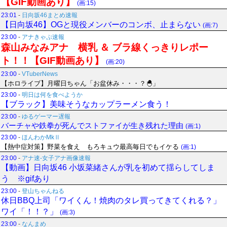
【GIF動画あり】
(画:15)
23:01
-
日向坂46まとめ速報
【日向坂46】OGと現役メンバーのコンボ、止まらない
(画:7)
23:00
-
アナきゃぷ速報
森山みなみアナ 横乳 ＆ ブラ線くっきりレポー
ト！！【GIF動画あり】
(画:20)
23:00
-
VTuberNews
【ホロライブ】月曜日ちゃん「お盆休み・・・？🐣」
23:00
-
明日は何を食べようか
【ブラック】美味そうなカップラーメン食う！
23:00
-
ゆるゲーマー遅報
バーチャや鉄拳が死んでストファイが生き残れた理由
(画:1)
23:00
-
ほんわかMkⅡ
【熱中症対策】野菜を食え もろキュウ最高毎日でもイケる
(画:1)
23:00
-
アナ速‐女子アナ画像速報
【動画】日向坂46 小坂菜緒さんが乳を初めて揺らしてしま
う ※gifあり
23:00
-
登山ちゃんねる
休日BBQ上司「ワイくん！焼肉のタレ買ってきてくれる？」
ワイ「！！？」
(画:3)
23:00
-
なんまめ