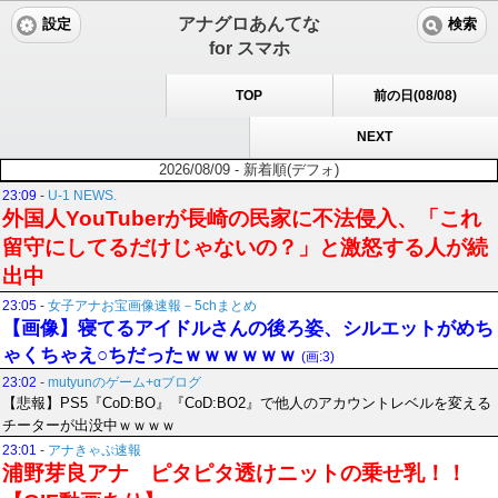
アナグロあんてな
設定
検索
for スマホ
TOP
前の日(08/08)
NEXT
2026/08/09 - 新着順(デフォ)
23:09
-
U-1 NEWS.
外国人YouTuberが長崎の民家に不法侵入、「これ
留守にしてるだけじゃないの？」と激怒する人が続
出中
23:05
-
女子アナお宝画像速報－5chまとめ
【画像】寝てるアイドルさんの後ろ姿、シルエットがめち
ゃくちゃえ○ちだったｗｗｗｗｗｗ
(画:3)
23:02
-
mutyunのゲーム+αブログ
【悲報】PS5『CoD:BO』『CoD:BO2』で他人のアカウントレベルを変える
チーターが出没中ｗｗｗｗ
23:01
-
アナきゃぷ速報
浦野芽良アナ ピタピタ透けニットの乗せ乳！！