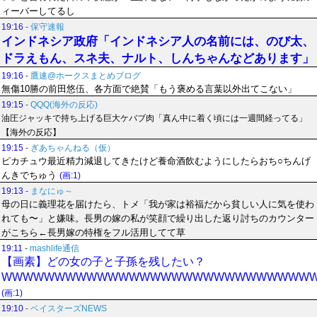
ィーバーしてるし
19:16
-
保守速報
インドネシア政府「インドネシア人の名前には、のび太、
ドラえもん、スネ夫、ナルト、しんちゃんなどあります」
19:16
-
鷹速@ホークスまとめブログ
無傷10勝の前田悠伍、各方面で絶賛「もう褒める言葉以外出てこない」
19:15
-
QQQ(海外の反応)
油圧ジャッキで持ち上げる巨大ケバブ肉「真ん中に着く頃には一週間経ってる」
【海外の反応】
19:15
-
ぎあちゃんねる（仮）
ピカチュウ最近精力減退してきたけど養命酒飲むようにしたらおち○ちんげ
んきでちゅう
(画:1)
19:13
-
まなにゅ～
母の日に義理花を届けたら、トメ「我が家は裕福だから貧しい人に気を使わ
れても〜」と嫌味。長男の嫁の私が笑顔で繰り出した返り討ちのカウンター
がこちら←長男嫁の特権をフル活用してて草
19:11
-
mashlife通信
【画素】どの女の子と子孫を残したい？
WWWWWWWWWWWWWWWWWWWWWWWWWWWWW
(画:1)
19:10
-
ベイスターズNEWS