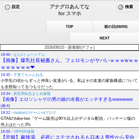
アナグロあんてな
設定
検索
for スマホ
TOP
前の日(08/09)
NEXT
2026/08/10 - 新着順(デフォ)
19:40
-
なんJミュージアム
【画像】爆乳社長秘書さん、フェロモンがヤバいｗｗｗwｗｗ
ｗｗｗｗｗｗ❤
19:35
-
子育てちゃんねる
小学生の頃からずっと仲良い友達がいる。私はその友達の家族構成について
も全部知ってるつもりだった
19:34
-
異世界転生まとめ速報
【画像】エロソシャゲの男の娘の水着がエッチすぎるwwwwww
(画:4)
19:32
-
mutyunのゲーム+αブログ
GTA6のtake-two「ゲーム販売は90％以上がデジタル配信」パッケージ版の
売上はたった3%
19:30
-
VIPPER速報
【悲報】麻辣湯、必死にステマされるも日本人男性から見向