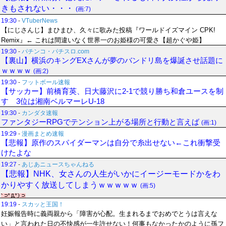
きもされない・・・
(画:7)
19:30
-
VTuberNews
【にじさんじ】まひまひ、久々に歌みた投稿『ワールドイズマイン CPK!
Remix』← これは間違いなく世界一のお姫様の可愛さ【超かぐや姫】
19:30
-
パチンコ・パチスロ.com
【裏山】横浜のキングEXさんが夢のバンドリ島を爆誕させ話題に
ｗｗｗｗ
(画:2)
19:30
-
フットボール速報
【サッカー】前橋育英、日大藤沢に2-1で競り勝ち和倉ユースを制
す 3位は湘南ベルマーレU-18
19:30
-
カンダタ速報
ファンタジーRPGでテンション上がる場所と行動と言えば
(画:1)
19:29
-
漫画まとめ速報
【悲報】原作のスパイダーマンは自分で糸出せない←これ衝撃受
けたよな
19:27
-
あじあニュースちゃんねる
【悲報】NHK、女さんの人生がいかにイージーモードかをわ
かりやすく放送してしまうｗｗｗｗｗ
(画:5)
19:19
-
スカッと王国！
妊娠報告時に義両親から「障害が心配。生まれるまでおめでとうは言えな
い」と言われた日の不快感が一生許せない！何事もなかったかのように孫フ