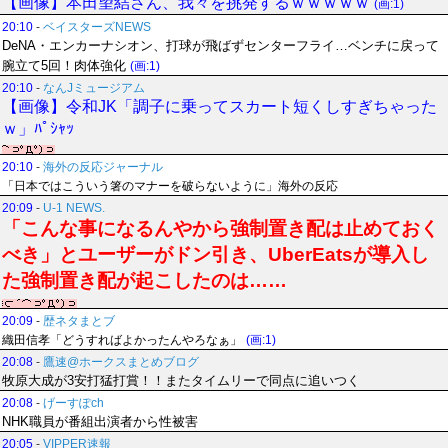
【画像】本田望結さん、我々を挑発するｗｗｗｗｗ
(画:1)
20:10
-
ベイスターズNEWS
DeNA・エンカーナシオン、打球が飛ばずセンターフライ…ベンチに戻って
腕立て5回！肉体強化
(画:1)
20:10
-
なんJミュージアム
【画像】令和JK「調子に乗ってスカート短くしすぎちゃった
ｗ」ﾊﾟｼｬｯ
20:10
-
海外の反応ジャーナル
「日本ではこういう箸のマナーを破らないように」海外の反応
20:09
-
U-1 NEWS.
「こんな事になるんやから強制置き配は止めておく
べき」とユーザーがドン引き、UberEatsが導入し
た強制置き配が起こしたのは……
20:09
-
歴ネタまとブ
織田信孝「どうすればよかったんやろなぁ」
(画:1)
20:08
-
鷹速@ホークスまとめブログ
牧原大成が3安打猛打賞！！またタイムリーで同点に追いつく
20:08
-
げーすぽch
NHK職員が番組出演者から性被害
20:05
-
VIPPER速報