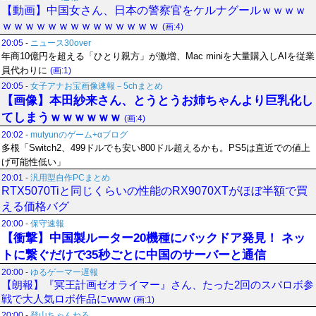
【動画】中国女さん、日本の警察官をケルナグールｗｗｗｗ
ｗｗｗｗｗｗｗｗｗｗｗｗｗｗ
(画:4)
20:05
-
ニュース30over
年商10億円を超える「ひとり親方」が激増、Mac miniを大量購入しAIを従業
員代わりに
(画:1)
20:05
-
女子アナお宝画像速報－5chまとめ
【画像】本田紗来さん、とうとうお姉ちゃんより巨乳化し
てしまうｗｗｗｗｗｗ
(画:4)
20:02
-
mutyunのゲーム+αブログ
多根「Switch2、499ドルでも安い800ドル超えるかも。PS5は直近での値上
げ可能性低い」
20:01
-
汎用型自作PCまとめ
RTX5070Tiと同じくらいの性能のRX9070XTがほぼ半額で買
える価格バグ
20:00
-
保守速報
【衝撃】中国製ルーター20機種にバックドア発見！ ネッ
トに繋ぐだけで35秒ごとに中国のサーバーと通信
20:00
-
ゆるゲーマー遅報
【朗報】『冥王計画ゼオライマー』さん、たった2回のスパロボ参
戦で大人気ロボ作品にwww
(画:1)
20:00
-
登山ちゃんねる