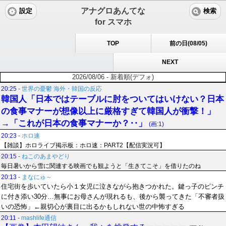
アナグロあんてな
設定
検索
for スマホ
TOP
前の日(08/05)
NEXT
2026/08/06 - 新着順(デフォ)
20:25
-
世界の憂鬱 海外・韓国の反応
韓国人「日本ではテーブルに肘をついてはいけない？日本
の食事マナーが想像以上に厳格すぎて韓国人が衝撃！」
→「これが日本の食事マナーか？‥」
(画:1)
20:23
-
ホロ速
【雑談】ホロライブ掲示板：ホロ速：PART2【配信実況可】
20:15
-
ねこのあまやどり
毎日暑いから雪に関連する映画でも観ようと「生きてこそ」を借りたのね
20:13
-
まなにゅ～
住宅街を歩いていたら小１女児に泣きながら抱きつかれた。鍵っ子のピンチ
に付き添い30分…無事にお母さんが現れるも、後から襲ってきた「不審者扱
いの恐怖」←親切心が裏目に出るかもしれない世の中怖すぎる
20:11
-
mashlife通信