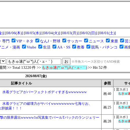
金)]
[08/06(木)]
[08/05(水)]
[08/04(火)]
[08/03(月)]
[08/02(日)]
[08/01(土)]
・専門
VIP・ネタ
なんJ・野球
サッカー
ニュース
東亜
芸
アニメ・漫画
Vtube
生活
AA・SS
教養
競馬・パチンコ
画
※半角スペース区切りでAND検索
>> Total 13220 件 >>
もきゅ速(*´ω`*)人(´･ェ･｀)
>> Hit 52 件
2026/08/07(金)
記事タイトル
参照
サ
[ 芸スポ ]
水着グラビアがパーフェクトボディすぎるwwwwwww
画:40
もきゅ速(
水着グラビアの破壊力がヤバイwwwwwwwww七海りお、
[ 芸スポ ]
画:25
もきゅ速(
を大胆披露！！！
撃の限界露出wwwww1st写真集でパールTバックのランジェリー
[ 芸スポ ]
画:28
もきゅ速(