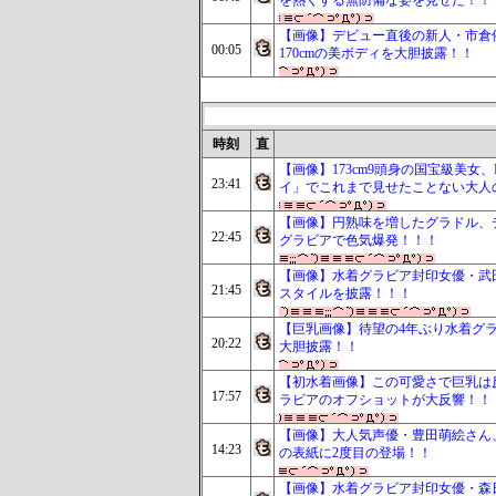
を熱くする無防備な姿を見せた！！
【画像】デビュー直後の新人・市倉
00:05
170cmの美ボディを大胆披露！！
時刻
直
【画像】173cm9頭身の国宝級美
23:41
イ」でこれまで見せたことない大人
【画像】円熟味を増したグラドル、
22:45
グラビアで色気爆発！！！
【画像】水着グラビア封印女優・武田玲
21:45
スタイルを披露！！！
【巨乳画像】待望の4年ぶり水着グ
20:22
大胆披露！！
【初水着画像】この可愛さで巨乳は
17:57
ラビアのオフショットが大反響！！
【画像】大人気声優・豊田萌絵さん
14:23
の表紙に2度目の登場！！
【画像】水着グラビア封印女優・森日