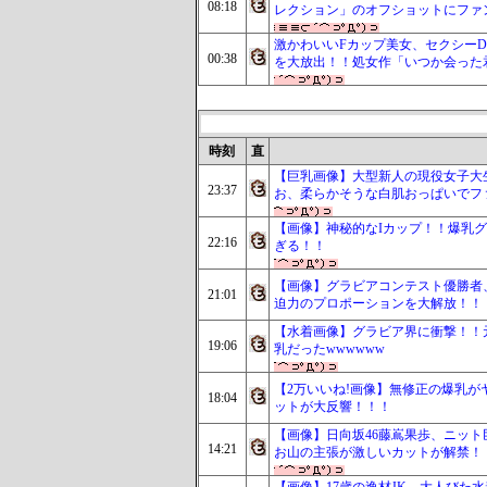
08:18
レクション」のオフショットにファ
激かわいいFカップ美女、セクシーD
00:38
を大放出！！処女作「いつか会った
時刻
直
【巨乳画像】大型新人の現役女子大生
23:37
お、柔らかそうな白肌おっぱいでフ
【画像】神秘的なIカップ！！爆乳
22:16
ぎる！！
【画像】グラビアコンテスト優勝者
21:01
迫力のプロポーションを大解放！！
【水着画像】グラビア界に衝撃！！元
19:06
乳だったwwwwww
【2万いいね!画像】無修正の爆乳が
18:04
ットが大反響！！！
【画像】日向坂46藤嶌果歩、ニット
14:21
お山の主張が激しいカットが解禁！