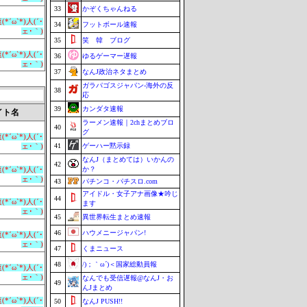
33
かぞくちゃんねる
*´ω`*)人(´･
34
フットボール速報
ェ･｀)
35
笑 韓 ブログ
*´ω`*)人(´･
36
ゆるゲーマー遅報
ェ･｀)
37
なんJ政治ネタまとめ
ガラパゴスジャパン-海外の反
38
応
39
カンダタ速報
イト名
ラーメン速報｜2chまとめブロ
40
グ
*´ω`*)人(´･
41
ゲーハー黙示録
ェ･｀)
なんJ（まとめては）いかんの
42
か？
*´ω`*)人(´･
ェ･｀)
43
パチンコ・パチスロ.com
アイドル・女子アナ画像★吟じ
44
*´ω`*)人(´･
ます
ェ･｀)
45
異世界転生まとめ速報
46
ハウメニージャパン!
*´ω`*)人(´･
ェ･｀)
47
くまニュース
48
/)；｀ω´)＜国家総動員報
*´ω`*)人(´･
ェ･｀)
なんでも受信遅報@なんJ・お
49
んJまとめ
*´ω`*)人(´･
50
なんJ PUSH!!