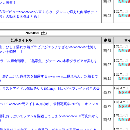
画:42
もきゅ速(
ン大興奮！！
VDデビューwwwwww八束くるみ、ダンスで鍛えた肉感ボディ
[ 芸スポ ]
画:52
もきゅ速(
君」の動画＆画像まとめ！
2026/08/01(土)
記事タイトル
参照
サ
、びしょ濡れ水着グラビアがエッチすぎるwwwwwww七海り
[ 芸スポ ]
画:24
もきゅ速(
ァンを悩殺！！！
グラドル麻倉瑞季、「熱帯魚」がテーマの水着グラビアが美しす
[ 芸スポ ]
画:57
もきゅ速(
[ 芸スポ ]
、磨き上げた身体美を披露するwwwwww上原れもん、水着姿で
画:15
もきゅ速(
！
ラストアイドル米田みいな(Miina)、脱いだらブレイク必至の爆
[ 芸スポ ]
画:19
もきゅ速(
[ 芸スポ ]
ヤバイwwwww元アイドル岸みゆ、最新写真集のビキニオフショ
画:49
もきゅ速(
巨乳おっぱいでファンを悩殺してしまうwwwwww1st写真集から
[ 芸スポ ]
画:65
もきゅ速(
！！
[ 芸スポ ]