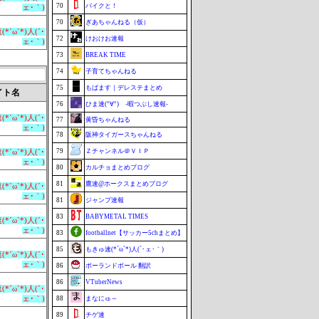
70
バイクと！
ェ･｀)
70
ぎあちゃんねる（仮）
*´ω`*)人(´･
72
けおけお速報
ェ･｀)
73
BREAK TIME
74
子育てちゃんねる
75
もばます｜デレステまとめ
イト名
76
ひま速(°∀°) -暇つぶし速報-
*´ω`*)人(´･
77
黄昏ちゃんねる
ェ･｀)
78
阪神タイガースちゃんねる
79
Ｚチャンネル＠ＶＩＰ
*´ω`*)人(´･
ェ･｀)
80
カルチョまとめブログ
81
鷹速@ホークスまとめブログ
*´ω`*)人(´･
ェ･｀)
81
ジャンプ速報
83
BABYMETAL TIMES
*´ω`*)人(´･
ェ･｀)
83
footballnet【サッカー5chまとめ】
85
もきゅ速(*´ω`*)人(´･ェ･｀)
*´ω`*)人(´･
ェ･｀)
86
ポーランドボール 翻訳
86
VTuberNews
*´ω`*)人(´･
ェ･｀)
88
まなにゅ～
89
チゲ速