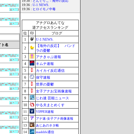
19:38 :
どんぐりこ - 海外の反応
19:36 :
U-1 NEWS.
*´ω`*)人(´･
19:36 :
ヒロイモノ中毒
ェ･｀)
*´ω`*)人(´･
アナグロあんてな
ェ･｀)
逆アクセスランキング
位
印
ブログ
1
U-1 NEWS.
イト名
【海外の反応】 パンド
2
ラの憂鬱
*´ω`*)人(´･
3
アナきゃぷ速報
ェ･｀)
4
キムチ速報
*´ω`*)人(´･
5
カイカイ反応通信
ェ･｀)
6
保守速報
7
世界の憂鬱
*´ω`*)人(´･
ェ･｀)
8
女子アナお宝画像速報
9
じわ速 芸能ニュース
*´ω`*)人(´･
ェ･｀)
10
やる夫まとめくす
11
VIPPER速報
*´ω`*)人(´･
ェ･｀)
12
アナ速‐女子アナ画像速報
13
あじあのネタ帳
*´ω`*)人(´･
ェ･｀)
14
mashlife通信