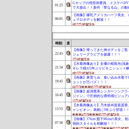
Gカップの現役添乗員、ドスケベDV
01:25
で大放出！！新作「聖なる山」の動
【画像】爆乳アメリカハーフ美女、
00:01
ュマロボディを解放！！
時刻
直
【画像】帰ってきた神ボディをご覧く
22:45
ジェリーグラビアを披露！！！
【水着画像あり】女優の椛島光(浅倉
21:34
ギレラ様が2年ぶりビキニショット
【画像】東雲うみ、食い込み水着で10
19:45
ョットが万バズ！！！
【画像】超清楚系シンガーソングライ
16:45
ジャン」で圧倒的な透明感ビジュア
【水着画像あり】乃木坂46賀喜遥香
13:55
ャンピオン」表紙に5年ぶり登場！
【画像】176cm 股下90cmの美
07:36
倒的スタイルを初解放！！！