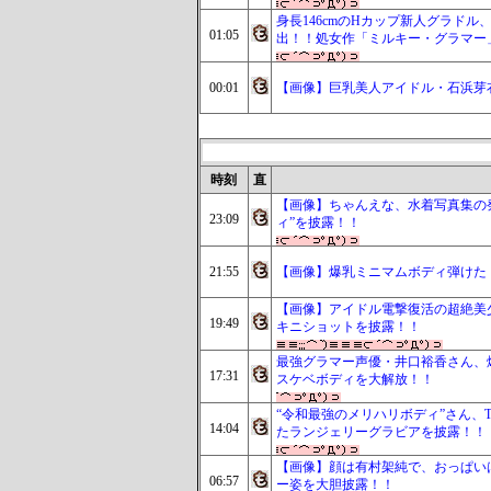
身長146cmのHカップ新人グラド
01:05
出！！処女作「ミルキー・グラマー
00:01
【画像】巨乳美人アイドル・石浜芽
時刻
直
【画像】ちゃんえな、水着写真集の発
23:09
ィ”を披露！！
21:55
【画像】爆乳ミニマムボディ弾けた！
【画像】アイドル電撃復活の超絶美
19:49
キニショットを披露！！
最強グラマー声優・井口裕香さん、爆
17:31
スケベボディを大解放！！
“令和最強のメリハリボディ”さん、
14:04
たランジェリーグラビアを披露！！
【画像】顔は有村架純で、おっぱい
06:57
ー姿を大胆披露！！