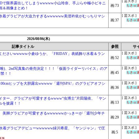
[ 芸スポ ]
Dで限界露出してしまうwwwww小山玲奈、手ぶらや極小ビキニ
画:73
もきゅ速(
画＆画像まとめ！
水着グラビアが大迫力すぎるwwwwww美澄衿依がむっちりマシ
[ 芸スポ ]
画:37
もきゅ速(
2026/08/06(木)
記事タイトル
参照
サ
ださいwwwww小倉ゆうか、「FRIDAY」表紙飾り水着＆ラン
[ 芸スポ ]
画:52
もきゅ速(
唯)、2nd写真集の発売決定！！！「仮面ライダーリバイス」のア
[ 芸スポ ]
画:45
もきゅ速(
解禁！！
0cmヒップを大胆露出wwwww「週刊SPA!」のグラビアオフシ
[ 芸スポ ]
画:36
もきゅ速(
ター、グラビアが可愛すぎるwwww“虫博士”片田陽依、「ヤン
[ 芸スポ ]
画:13
もきゅ速(
ルを披露！！
、美脚グラビアが可愛すぎるwwwwwwかっきーが「週刊少年チ
[ 芸スポ ]
画:29
もきゅ速(
！
女、初水着グラビアデビューwwwwww緑川希星、「ヤンジャン」で圧
[ 芸スポ ]
画:5
もきゅ速(