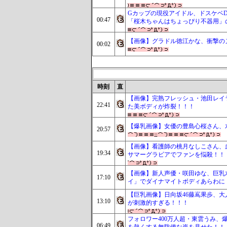
Gカップの現役アイドル、ドスケベD
00:47
「桜木ちゃんはちょっぴり不器用」
【画像】グラドル徳江かな、衝撃のヌ
00:02
時刻
直
【画像】完熟フレッシュ・池田レイ
22:41
た美ボディが炸裂！！！
【爆乳画像】女優の豊島心桜さん、
20:57
【画像】看護師の桃月なしこさん、血
19:34
サマーグラビアでファンを悩殺！！
【画像】新人声優・咲田ゆな、巨乳水
17:10
イ」でダイナマイトボディあらわに
【巨乳画像】日向坂46藤嶌果歩、大人
13:10
が刺激的すぎる！！！
フォロワー400万人超・東雲うみ、
06:49