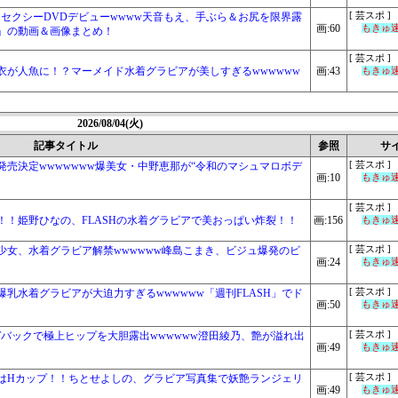
ル、セクシーDVDデビューwwww天音もえ、手ぶら＆お尻を限界露
[ 芸スポ ]
画:60
もきゅ速(
」の動画＆画像まとめ！
[ 芸スポ ]
衣が人魚に！？マーメイド水着グラビアが美しすぎるwwwwww
画:43
もきゅ速(
2026/08/04(火)
記事タイトル
参照
サ
売決定wwwwwww爆美女・中野恵那が“令和のマシュマロボデ
[ 芸スポ ]
画:10
もきゅ速(
[ 芸スポ ]
！姫野ひなの、FLASHの水着グラビアで美おっぱい炸裂！！
画:156
もきゅ速(
少女、水着グラビア解禁wwwwww峰島こまき、ビジュ爆発のビ
[ 芸スポ ]
画:24
もきゅ速(
乳水着グラビアが大迫力すぎるwwwwww「週刊FLASH」でド
[ 芸スポ ]
画:50
もきゅ速(
Tバックで極上ヒップを大胆露出wwwwww澄田綾乃、艶が溢れ出
[ 芸スポ ]
画:49
もきゅ速(
はHカップ！！ちとせよしの、グラビア写真集で妖艶ランジェリ
[ 芸スポ ]
画:49
もきゅ速(