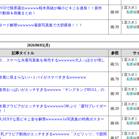
VDで限界露出wwwww桜木美緒が極小ビキニを連発！！新作
[ 芸スポ ]
画:60
もきゅ速(
の動画＆画像まとめ！
[ 芸スポ ]
ード解禁wwwwww最新写真集で大胆裸身！！！
画:39
もきゅ速(
2026/08/03(月)
記事タイトル
参照
サ
ラ、スケベな水着写真集を発売するwwwwww大人っぽさが増し
[ 芸スポ ]
画:51
もきゅ速(
[ 芸スポ ]
水着に収まらないハミパイがスケベすぎるwwwwww
画:70
もきゅ速(
管おっぱいがエッチすぎるwwwww「ヤングキングBULL」の
[ 芸スポ ]
画:39
もきゅ速(
[ 芸スポ ]
着グラビアがエッチすぎるwwwwww3年ぶり「週刊プレイボー
画:29
もきゅ速(
！！
SEXYな黒ビキニ姿を解禁wwwwww1st写真集の特典ポスター
[ 芸スポ ]
画:66
もきゅ速(
爆乳グラビア動画がエッチすぎるwwwwww「スピリッツ」で股間
[ 芸スポ ]
画:67
もきゅ速(