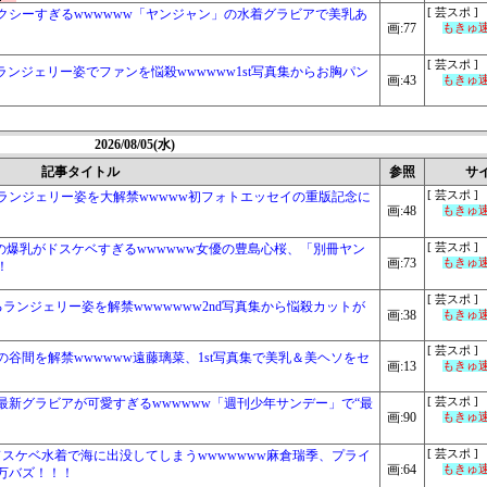
クシーすぎるwwwwww「ヤンジャン」の水着グラビアで美乳あ
[ 芸スポ ]
画:77
もきゅ速(
[ 芸スポ ]
ランジェリー姿でファンを悩殺wwwwww1st写真集からお胸パン
画:43
もきゅ速(
2026/08/05(水)
記事タイトル
参照
サ
ランジェリー姿を大解禁wwwww初フォトエッセイの重版記念に
[ 芸スポ ]
画:48
もきゅ速(
の爆乳がドスケベすぎるwwwwww女優の豊島心桜、「別冊ヤン
[ 芸スポ ]
画:73
もきゅ速(
！
[ 芸スポ ]
ぎるランジェリー姿を解禁wwwwwww2nd写真集から悩殺カットが
画:38
もきゅ速(
[ 芸スポ ]
の谷間を解禁wwwwww遠藤璃菜、1st写真集で美乳＆美ヘソをセ
画:13
もきゅ速(
最新グラビアが可愛すぎるwwwwww「週刊少年サンデー」で“最
[ 芸スポ ]
画:90
もきゅ速(
ドスケベ水着で海に出没してしまうwwwwwww麻倉瑞季、プライ
[ 芸スポ ]
画:64
もきゅ速(
万バズ！！！