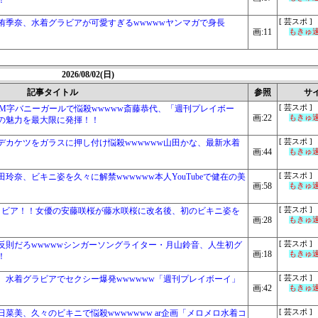
！
侑季奈、水着グラビアが可愛すぎるwwwwwヤンマガで身長
[ 芸スポ ]
画:11
もきゅ速(
2026/08/02(日)
記事タイトル
参照
サ
女、M字バニーガールで悩殺wwwww斎藤恭代、「週刊プレイボー
[ 芸スポ ]
画:22
もきゅ速(
の魅力を最大限に発揮！！
デカケツをガラスに押し付け悩殺wwwwww山田かな、最新水着
[ 芸スポ ]
画:44
もきゅ速(
奈、ビキニ姿を久々に解禁wwwwww本人YouTubeで健在の美
[ 芸スポ ]
画:58
もきゅ速(
ラビア！！女優の安藤咲桜が藤水咲桜に改名後、初のビキニ姿を
[ 芸スポ ]
画:28
もきゅ速(
反則だろwwwwwシンガーソングライター・月山鈴音、人生初グ
[ 芸スポ ]
画:18
もきゅ速(
！
、水着グラビアでセクシー爆発wwwwww「週刊プレイボーイ」
[ 芸スポ ]
画:42
もきゅ速(
菜美、久々のビキニで悩殺wwwwwww ar企画「メロメロ水着コ
[ 芸スポ ]