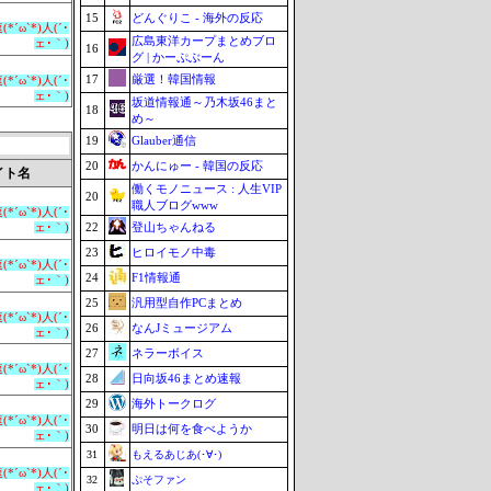
15
どんぐりこ - 海外の反応
*´ω`*)人(´･
広島東洋カープまとめブロ
ェ･｀)
16
グ | かーぷぶーん
17
厳選！韓国情報
*´ω`*)人(´･
ェ･｀)
坂道情報通～乃木坂46まと
18
め～
19
Glauber通信
20
かんにゅー - 韓国の反応
イト名
働くモノニュース : 人生VIP
20
職人ブログwww
*´ω`*)人(´･
22
登山ちゃんねる
ェ･｀)
23
ヒロイモノ中毒
*´ω`*)人(´･
24
F1情報通
ェ･｀)
25
汎用型自作PCまとめ
*´ω`*)人(´･
26
なんJミュージアム
ェ･｀)
27
ネラーボイス
*´ω`*)人(´･
28
日向坂46まとめ速報
ェ･｀)
29
海外トークログ
*´ω`*)人(´･
30
明日は何を食べようか
ェ･｀)
31
もえるあじあ(･∀･)
*´ω`*)人(´･
32
ぷそファン
ェ･｀)