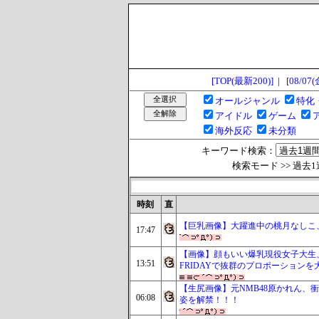
[TOP(最新200)]
|
[08/07(
オールジャンル
特化
アイドル
ゲーム
海外反応
未分類
キーワード検索：
検索モード >> 過去1週間 
時刻
直
【巨乳画像】大躍進中の桃月なしこ、
17:47
【画像】顔もいい爆乳現役女子大生、
13:51
FRIDAYで抜群のプロポーション
【生尻画像】元NMB48原かれん、衝
06:08
姿を解禁！！！