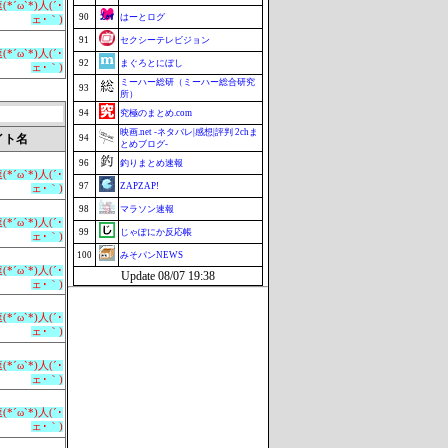
*´ω`*)人(´･
90
はーとログ
ェ･｀)
91
セクシーテレビジョン
*´ω`*)人(´･
92
まぐろとにぼし
ェ･｀)
ミーハー総研（ミーハー総合研究
93
所）
94
究極のまとめ.com
映画.net -ネタバレ|感想|評判 2chま
イト名
94
とめブログ-
96
釣りまとめ速報
*´ω`*)人(´･
97
ZAPZAP!
ェ･｀)
98
マラソン速報
*´ω`*)人(´･
99
じゃぽにか反応帳
ェ･｀)
100
みそパンNEWS
*´ω`*)人(´･
Update 08/07 19:38
ェ･｀)
*´ω`*)人(´･
ェ･｀)
*´ω`*)人(´･
ェ･｀)
*´ω`*)人(´･
ェ･｀)