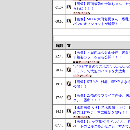
【画像】顔面最強の十味ちゃん、セ
01:07
らわに！！！
【画像】SKE48太田彩夏さん、爆乳
00:10
パンのオフショットが解禁！！
時刻
直
【画像】元日向坂46影山優佳、純白
22:45
下着姿カットを自ら公開！！！
“グラビア界のラスボス”、ふわふわ
20:42
チャン」で大迫力バストを大放出！
【画像】STU48中村舞、SEXYす
19:00
公開！！
【画像】20歳のラブライブ声優、胸
17:30
クシー露出！！！
【水着画像あり】乃木坂46井上和、
14:11
高の1日”をテーマに撮影を敢行！！
【画像】IカップJDグラドルさん、
07:43
ベートのビキニ姿がセクシーすぎて