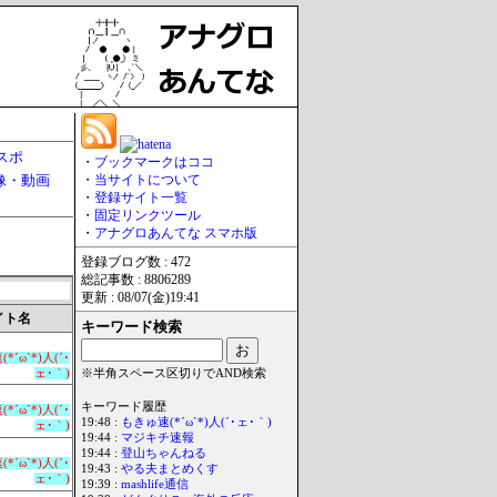
スポ
・
ブックマークはココ
像・動画
・
当サイトについて
・
登録サイト一覧
・
固定リンクツール
・
アナグロあんてな スマホ版
登録ブログ数 : 472
総記事数 : 8806289
更新 : 08/07(金)19:41
イト名
キーワード検索
*´ω`*)人(´･
ェ･｀)
※半角スペース区切りでAND検索
キーワード履歴
*´ω`*)人(´･
19:48 :
もきゅ速(*´ω`*)人(´･ェ･｀)
ェ･｀)
19:44 :
マジキチ速報
19:44 :
登山ちゃんねる
*´ω`*)人(´･
19:43 :
やる夫まとめくす
ェ･｀)
19:39 :
mashlife通信