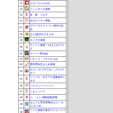
33
かぞくちゃんねる
34
フットボール速報
35
笑 韓 ブログ
35
ゆるゲーマー遅報
ガラパゴスジャパン-海外の反
37
応
38
なんJ政治ネタまとめ
39
カンダタ速報
ラーメン速報｜2chまとめブロ
40
グ
41
ゲーハー黙示録
42
パチンコ・パチスロ.com
43
異世界転生まとめ速報
なんJ（まとめては）いかんの
44
か？
アイドル・女子アナ画像★吟じ
45
ます
46
ハウメニージャパン!
47
くまニュース
48
/)；｀ω´)＜国家総動員報
なんでも受信遅報@なんJ・お
49
んJまとめ
ツバメ速報＠東京ヤクルトスワ
50