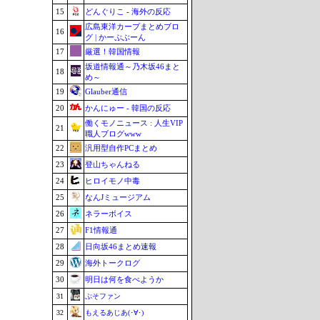
15
どんぐりこ - 海外の反応
広島東洋カープまとめブロ
16
グ | かーぷぶーん
17
厳選！韓国情報
坂道情報通～乃木坂46まと
18
め～
19
Glauber通信
20
かんにゅー - 韓国の反応
働くモノニュース : 人生VIP
21
職人ブログwww
22
汎用型自作PCまとめ
23
登山ちゃんねる
24
ヒロイモノ中毒
25
なんJミュージアム
26
ネラーボイス
27
F1情報通
28
日向坂46まとめ速報
29
海外トークログ
30
明日は何を食べようか
31
ぷそファン
32
もえるあじあ(･∀･)