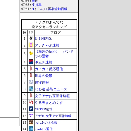
07:36 :
動画
07:35 :
支持率
07:34 :
/)；｀ω´)＜国家総動員報
アナグロあんてな
逆アクセスランキング
位
印
ブログ
1
U-1 NEWS.
2
アナきゃぷ速報
【海外の反応】 パンド
3
ラの憂鬱
4
キムチ速報
5
カイカイ反応通信
6
世界の憂鬱
7
保守速報
8
じわ速 芸能ニュース
9
女子アナお宝画像速報
10
やる夫まとめくす
11
VIPPER速報
12
アナ速‐女子アナ画像速報
13
あじあのネタ帳
14
mashlife通信