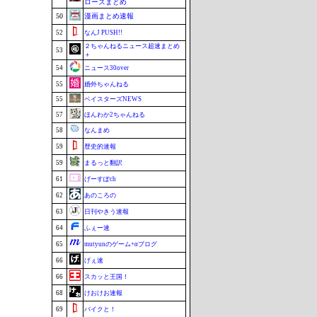
ローズまとめ
50
漫画まとめ速報
52
なんJ PUSH!!
２ちゃんねるニュース超速まとめ
53
＋
54
ニュース30over
55
婚外ちゃんねる
55
ベイスターズNEWS
57
ほんわか2ちゃんねる
58
なんまめ
59
歴史的速報
59
まるっと翻訳
61
げーすぽch
62
あのころの
63
日刊やきう速報
64
ふぇー速
65
mutyunのゲーム+αブログ
66
げぇ速
66
スカッと王国！
68
けおけお速報
69
バイクと！