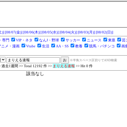
土)]
[08/07(金)]
[08/06(木)]
[08/05(水)]
[08/04(火)]
[08/03(月)]
[08/02(日)]
・専門
VIP・ネタ
なんJ・野球
サッカー
ニュース
東亜
芸
アニメ・漫画
Vtube
生活
AA・SS
教養
競馬・パチンコ
画
※半角スペース区切りでAND検索
去1週間 >> Total 12192 件 >>
まりえる速報
>> Hit 0 件
該当なし