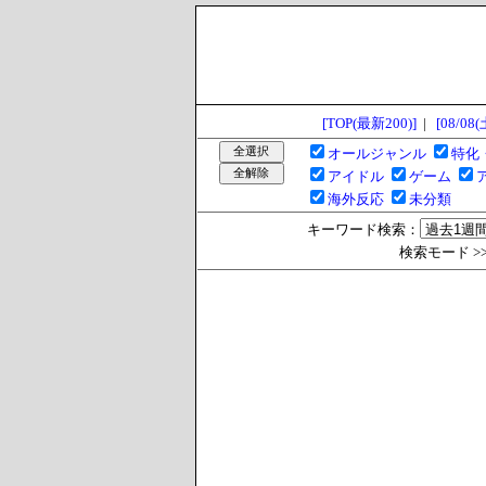
[TOP(最新200)]
|
[08/08(
オールジャンル
特化
アイドル
ゲーム
海外反応
未分類
キーワード検索：
検索モード >> 過