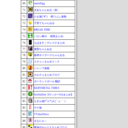
69
easterEgg
71
ぎあちゃんねる（仮）
72
ひま速(°∀°) -暇つぶし速報-
72
子育てちゃんねる
74
BREAK TIME
75
ハロン棒ch -競馬まとめ-
76
もばます｜デレステまとめ
77
黄昏ちゃんねる
78
阪神タイガースちゃんねる
79
Ｚチャンネル＠ＶＩＰ
80
ジャンプ速報
81
カルチョまとめブログ
82
ポーランドボール 翻訳
83
BABYMETAL TIMES
83
footballnet【サッカー5chまとめ】
85
もきゅ速(*´ω`*)人(´･ェ･｀)
85
チゲ速
85
VTuberNews
88
まなにゅ～
89
鷹速@ホークスまとめブログ