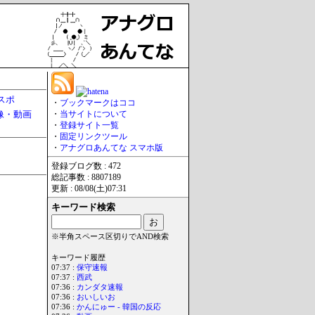
スポ
・
ブックマークはココ
像・動画
・
当サイトについて
・
登録サイト一覧
・
固定リンクツール
・
アナグロあんてな スマホ版
登録ブログ数 : 472
総記事数 : 8807189
更新 : 08/08(土)07:31
キーワード検索
※半角スペース区切りでAND検索
キーワード履歴
07:37 :
保守速報
07:37 :
西武
07:36 :
カンダタ速報
07:36 :
おいしいお
07:36 :
かんにゅー - 韓国の反応