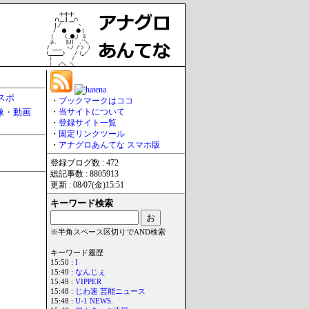
スポ
・
ブックマークはココ
像・動画
・
当サイトについて
・
登録サイト一覧
・
固定リンクツール
・
アナグロあんてな スマホ版
登録ブログ数 : 472
総記事数 : 8805913
更新 : 08/07(金)15:51
キーワード検索
※半角スペース区切りでAND検索
キーワード履歴
15:50 :
I
15:49 :
なんじぇ
15:49 :
VIPPER
15:48 :
じわ速 芸能ニュース
15:48 :
U-1 NEWS.