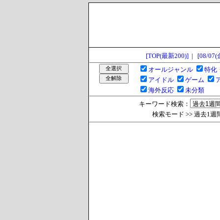
[TOP(最新200)]
|
[08/07(
オールジャンル
特化
アイドル
ゲーム
海外反応
未分類
キーワード検索：
検索モード >> 過去1週間 >>