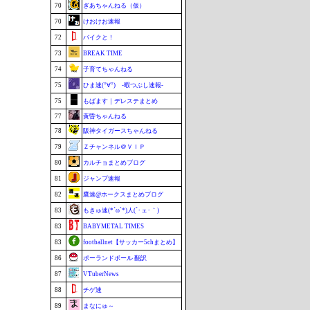
70
ぎあちゃんねる（仮）
70
けおけお速報
72
バイクと！
73
BREAK TIME
74
子育てちゃんねる
75
ひま速(°∀°) -暇つぶし速報-
75
もばます｜デレステまとめ
77
黄昏ちゃんねる
78
阪神タイガースちゃんねる
79
Ｚチャンネル＠ＶＩＰ
80
カルチョまとめブログ
81
ジャンプ速報
82
鷹速@ホークスまとめブログ
83
もきゅ速(*´ω`*)人(´･ェ･｀)
83
BABYMETAL TIMES
83
footballnet【サッカー5chまとめ】
86
ポーランドボール 翻訳
87
VTuberNews
88
チゲ速
89
まなにゅ～