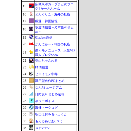
広島東洋カープまとめブロ
15
グ | かーぷぶーん
16
どんぐりこ - 海外の反応
17
厳選！韓国情報
坂道情報通～乃木坂46まと
18
め～
19
Glauber通信
20
かんにゅー - 韓国の反応
働くモノニュース : 人生VIP
21
職人ブログwww
22
登山ちゃんねる
23
F1情報通
24
ヒロイモノ中毒
25
汎用型自作PCまとめ
26
なんJミュージアム
27
日向坂46まとめ速報
28
ネラーボイス
29
海外トークログ
30
明日は何を食べようか
30
もえるあじあ(･∀･)
32
ぷそファン