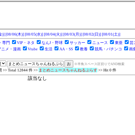
金)]
[08/06(木)]
[08/05(水)]
[08/04(火)]
[08/03(月)]
[08/02(日)]
[08/01(土)]
・専門
VIP・ネタ
なんJ・野球
サッカー
ニュース
東亜
芸
アニメ・漫画
Vtube
生活
AA・SS
教養
競馬・パチンコ
画
※半角スペース区切りでAND検索
 Total 12844 件 >>
まとめニュースちゃんねるぷらす
>> Hit 0 件
該当なし