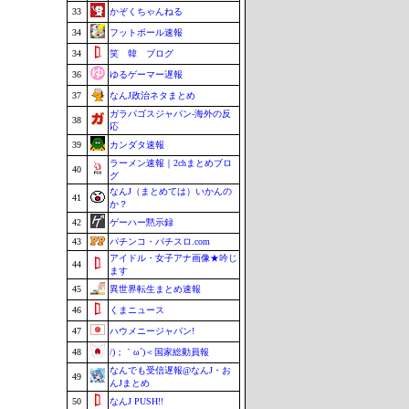
33
かぞくちゃんねる
34
フットボール速報
34
笑 韓 ブログ
36
ゆるゲーマー遅報
37
なんJ政治ネタまとめ
ガラパゴスジャパン-海外の反
38
応
39
カンダタ速報
ラーメン速報｜2chまとめブロ
40
グ
なんJ（まとめては）いかんの
41
か？
42
ゲーハー黙示録
43
パチンコ・パチスロ.com
アイドル・女子アナ画像★吟じ
44
ます
45
異世界転生まとめ速報
46
くまニュース
47
ハウメニージャパン!
48
/)；｀ω´)＜国家総動員報
なんでも受信遅報@なんJ・お
49
んJまとめ
50
なんJ PUSH!!