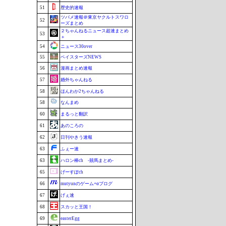
51
歴史的速報
ツバメ速報＠東京ヤクルトスワロ
52
ーズまとめ
２ちゃんねるニュース超速まとめ
53
＋
54
ニュース30over
55
ベイスターズNEWS
56
漫画まとめ速報
57
婚外ちゃんねる
58
ほんわか2ちゃんねる
58
なんまめ
60
まるっと翻訳
61
あのころの
62
日刊やきう速報
63
ふぇー速
63
ハロン棒ch -競馬まとめ-
65
げーすぽch
66
mutyunのゲーム+αブログ
67
げぇ速
68
スカッと王国！
69
easterEgg