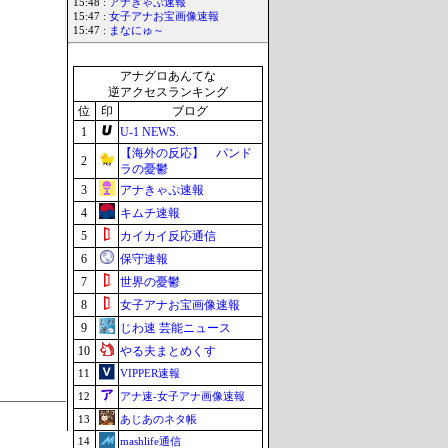
15:48 :
アナきゃぷ速報
15:47 :
女子アナお宝画像速報
15:47 :
まなにゅ～
アナグロあんてな
逆アクセスランキング
位
印
ブログ
1
U-1 NEWS.
【海外の反応】 パンド
2
ラの憂鬱
3
アナきゃぷ速報
4
キムチ速報
5
カイカイ反応通信
6
保守速報
7
世界の憂鬱
8
女子アナお宝画像速報
9
じわ速 芸能ニュース
10
やる夫まとめくす
11
VIPPER速報
12
アナ速‐女子アナ画像速報
13
あじあのネタ帳
14
mashlife通信