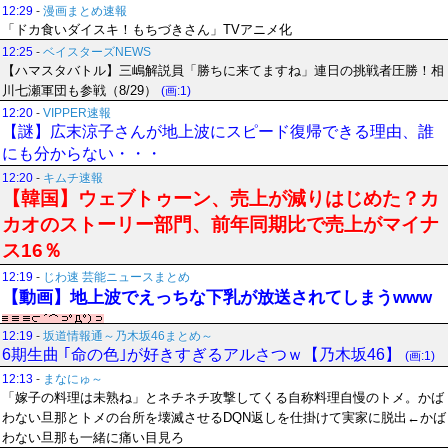
12:29
-
漫画まとめ速報
「ドカ食いダイスキ！もちづきさん」TVアニメ化
12:25
-
ベイスターズNEWS
【ハマスタバトル】三嶋解説員「勝ちに来てますね」連日の挑戦者圧勝！相
川七瀬軍団も参戦（8/29）
(画:1)
12:20
-
VIPPER速報
【謎】広末涼子さんが地上波にスピード復帰できる理由、誰
にも分からない・・・
12:20
-
キムチ速報
【韓国】ウェブトゥーン、売上が減りはじめた？カ
カオのストーリー部門、前年同期比で売上がマイナ
ス16％
12:19
-
じわ速 芸能ニュースまとめ
【動画】地上波でえっちな下乳が放送されてしまうwww
12:19
-
坂道情報通～乃木坂46まとめ～
6期生曲 ｢命の色｣が好きすぎるアルさつｗ【乃木坂46】
(画:1)
12:13
-
まなにゅ～
「嫁子の料理は未熟ね」とネチネチ攻撃してくる自称料理自慢のトメ。かば
わない旦那とトメの台所を壊滅させるDQN返しを仕掛けて実家に脱出←かば
わない旦那も一緒に痛い目見ろ