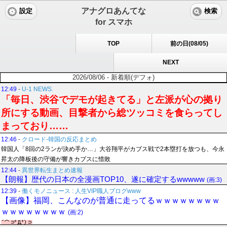
アナグロあんてな
設定
検索
for スマホ
TOP
前の日(08/05)
NEXT
2026/08/06 - 新着順(デフォ)
12:49
-
U-1 NEWS.
「毎日、渋谷でデモが起きてる」と左派が心の拠り
所にする動画、目撃者から総ツッコミを食らってし
まっており……
12:46
-
クロード-韓国の反応まとめ
韓国人「8回の2ランが決め手か…」大谷翔平がカブス戦で2本塁打を放つも、今永
昇太の降板後の守備が響きカブスに惜敗
12:44
-
異世界転生まとめ速報
【朗報】歴代の日本の全漫画TOP10、遂に確定するwwwww
(画:3)
12:39
-
働くモノニュース : 人生VIP職人ブログwww
【画像】福岡、こんなのが普通に走ってるｗｗｗｗｗｗｗｗ
ｗｗｗｗｗｗｗｗ
(画:2)