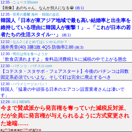
12:35
-
ニュース30over
【画像】あのちゃん、なんか別人になる😭
(画:1)
12:35
-
世界の憂鬱 海外・韓国の反応
韓国人「日本が東アジア地域で最も高い結婚率と出生率を
維持している理由に韓国人が衝撃！」→「これが日本の若
者たちの生活スタイル‥」
(画:1)
12:32
-
なんJ（まとめては）いかんのか？
涌井秀章(40) 3勝1敗 4QS 防御率2.88
(画:3)
12:30
-
明日は何を食べようか
「飲食店潰れますよ」食料品消費税1％に減税の中で上がる懸念
12:30
-
パチンコ・パチスロ.com
【コテスタ・スタサポ・フェアスタート】今後のパチンコは回数
固定系必須でいいよな。そして釘は完全に廃止するべき
12:30
-
ハウメニージャパン！
韓国人「猛暑の中頑張る日本のエアコン設置業者さんは凄いで
す」
12:29
-
U-1 NEWS.
今まで賛成派から発言権を奪っていた減税反対派、
だが全員に発言権が与えられるように方式変更され
た途端……