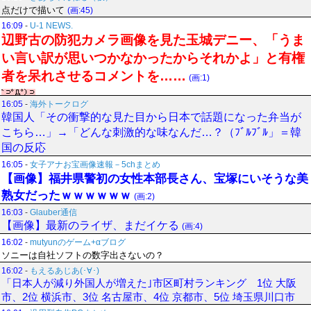
点だけで描いて
(画:45)
16:09
-
U-1 NEWS.
辺野古の防犯カメラ画像を見た玉城デニー、「うま
い言い訳が思いつかなかったからそれかよ」と有権
者を呆れさせるコメントを……
(画:1)
16:05
-
海外トークログ
韓国人「その衝撃的な見た目から日本で話題になった弁当が
こちら…」→「どんな刺激的な味なんだ…？（ﾌﾞﾙﾌﾞﾙ」＝韓
国の反応
16:05
-
女子アナお宝画像速報－5chまとめ
【画像】福井県警初の女性本部長さん、宝塚にいそうな美
熟女だったｗｗｗｗｗｗ
(画:2)
16:03
-
Glauber通信
【画像】最新のライザ、まだイケる
(画:4)
16:02
-
mutyunのゲーム+αブログ
ソニーは自社ソフトの数字出さないの？
16:02
-
もえるあじあ(･∀･)
「日本人が減り外国人が増えた｣市区町村ランキング 1位 大阪
市、2位 横浜市、3位 名古屋市、4位 京都市、5位 埼玉県川口市