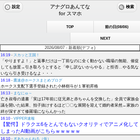
アナグロあんてな
設定
検索
for スマホ
TOP
前の日(08/06)
NEXT
2026/08/07 - 新着順(デフォ)
16:19
-
スカッと王国！
「やりますよ！」と返事だけは一丁前なのに全く動かない職場の無能、催促
しても放置→引き取ろうとすると「申し訳ないからやる」と拒否…やる気な
いなら引き受けるなよ・・・
16:18
-
鷹速@ホークスまとめブログ
ホークス支配下選手登録された小林樹斗が１軍初昇格
16:13
-
まなにゅ～
亡き叔母の遺書「実は17年前に従兄弟と赤ちゃんを交換した」全員で家族会
議を開いた結果、拍子抜けするほど〇〇な展開を迎えて婚約者呆然←家族の
絆が深すぎて修羅場にならんかった
16:10
-
VIPPER速報
【驚愕】ドラクエ6をとんでもないクオリティでアニメ化して
しまったAI動画がこちらｗｗｗｗｗ
16:10
-
ぎあちゃんねる（仮）