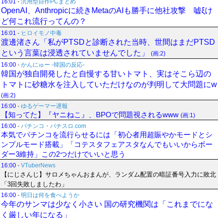
16:01
-
汎用型自作PCまとめ
OpenAI、Anthropicに続きMetaのAIも勝手に他社攻撃 嘘ξけ
ど何これ流行ってんの？
16:01
-
ヒロイモノ中毒
渡邊渚さん「私がPTSDと診断された当時、世間はまだPTSD
という言葉は浸透されていませんでした」
(画:2)
16:00
-
かんにゅー -韓国の反応-
韓国が独自開発したと自慢する甘いトマト、実はそこら辺の
トマトに砂糖水を注入していただけなのが判明して大問題にw
(画:2)
16:00
-
ゆるゲーマー遅報
【知ってた】『ヤニねこ』、BPOで問題視されるwww
(画:1)
16:00
-
パチンコ・パチスロ.com
本気でパチンコを流行らせるには「初心者用超賑やかモードとシ
ンプルモード搭載」「コテスタフェアスタなんでもいいからボー
ダー3維持」この2つだけでいいと思う
16:00
-
VTuberNews
【にじさんじ】サロメちゃんおまんが、ランダム配置の暗証番号入力に敗北
「3回失敗しましたわ」
16:00
-
明日は何を食べようか
今年のサンマは少なく小さい 国の研究機関は「これまでにな
く厳しい年になる」