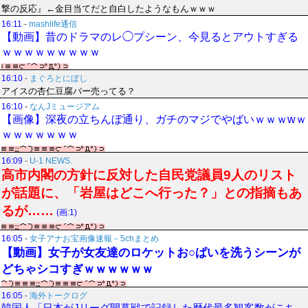
撃の反応』←金目当てだと自白したようなもんｗｗｗ
16:11
-
mashlife通信
【動画】昔のドラマのレ◯プシーン、今見るとアウトすぎる
ｗｗｗｗｗｗｗｗｗ
16:10
-
まぐろとにぼし
アイスの杏仁豆腐バー売ってる？
16:10
-
なんJミュージアム
【画像】深夜の立ちんぼ通り、ガチのマジでやばいｗｗｗwｗ
ｗｗｗｗｗｗｗ
16:09
-
U-1 NEWS.
高市内閣の方針に反対した自民党議員9人のリスト
が話題に、「岩屋はどこへ行った？」との指摘もあ
るが……
(画:1)
16:05
-
女子アナお宝画像速報－5chまとめ
【動画】女子が女友達のロケットお○ぱいを洗うシーンが
どちゃシコすぎｗｗｗｗｗｗ
16:05
-
海外トークログ