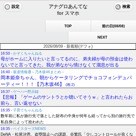
アナグロあんてな
設定
検索
for スマホ
TOP
前の日(08/08)
NEXT
2026/08/09 - 新着順(デフォ)
16:50
-
かぞくちゃんねる
母がホームに入りたいと言ってるのに、弟夫婦が母の預金は使わ
ないでと言ってきた。我が弟ながら情けなくて溜息が出る
16:40
-
坂道情報通～乃木坂46まとめ～
岡本姫奈ちゃん、朝からケータリングでチョコフォンデュパ
ーティー！！！【乃木坂46】
(画:2)
16:37
-
ゲーハー黙示録
【悲報】「ゲームのサントラとか聴いてそうｗ」と言われたらお
前ら、言い返せない
16:35
-
子育てちゃんねる
数年前に私が旅行先で落とした財布の中身が何年も経ってから別の旅行先で
私自身によって拾われた
16:35
-
ベイスターズNEWS
DeNA・松尾汐恩、盗塁阻止への課題、谷繁氏「少しコントロールが良くな