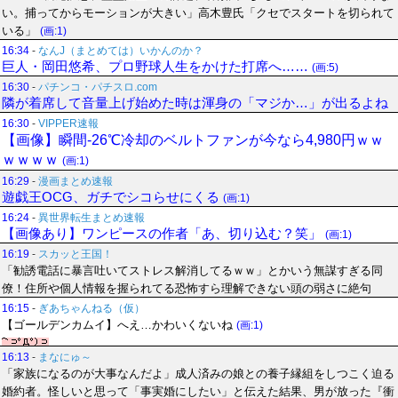
い。捕ってからモーションが大きい」高木豊氏「クセでスタートを切られて
いる」
(画:1)
16:34
-
なんJ（まとめては）いかんのか？
巨人・岡田悠希、プロ野球人生をかけた打席へ……
(画:5)
16:30
-
パチンコ・パチスロ.com
隣が着席して音量上げ始めた時は渾身の「マジか…」が出るよね
16:30
-
VIPPER速報
【画像】瞬間-26℃冷却のベルトファンが今なら4,980円ｗｗ
ｗｗｗｗ
(画:1)
16:29
-
漫画まとめ速報
遊戯王OCG、ガチでシコらせにくる
(画:1)
16:24
-
異世界転生まとめ速報
【画像あり】ワンピースの作者「あ、切り込む？笑」
(画:1)
16:19
-
スカッと王国！
「勧誘電話に暴言吐いてストレス解消してるｗｗ」とかいう無謀すぎる同
僚！住所や個人情報を握られてる恐怖すら理解できない頭の弱さに絶句
16:15
-
ぎあちゃんねる（仮）
【ゴールデンカムイ】へえ…かわいくないね
(画:1)
16:13
-
まなにゅ～
「家族になるのが大事なんだよ」成人済みの娘との養子縁組をしつこく迫る
婚約者。怪しいと思って「事実婚にしたい」と伝えた結果、男が放った『衝