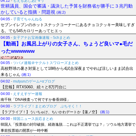
04:12
-
もえるあじあ(･∀･)
世耕議員、国会で審議・議決した予算を財務省が勝手に３兆円動
かしていると指摘・問題視
(画:2)
04:05
-
子育てちゃんねる
セブンイレブンのホットスナックコーナーにあるチョコクッキー美味しすぎ
る。でも545カロリーあってヒエっ
04:05
-
女子アナお宝画像速報－5chまとめ
【動画】お風呂上がりの女子さん、ちょうど良いマ●毛だ
ったwwwwww
04:05
-
ツバメ速報＠ヤクルトスワローズまとめ
高校野球の暑さ対策として18時から4試合深夜までやれば涼しいまま試合出
来るじゃん
(画:1)
04:02
-
mutyunのゲーム+αブログ
【悲報】RTX5060、続々と8万円台に
04:00
-
えすえすゲー速報
南千秋「DNA検査って何ですか春香姉様」
04:00
-
ラブライブ！まとめブログ ぷちそく！！
【ラブライブ！】ういちゅけ、ちいかわデートか【蓮ノ空】
(画:1)
04:00
-
韓国ニュース反応まとめ
韓国人「投票箱の封印破損、経路逸脱…これは不正選挙では？」ソウル地方選挙で
事前投票箱の開票が一時中断