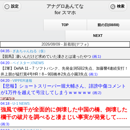
アナグロあんてな
設定
検索
for スマホ
TOP
前の日(08/08)
NEXT
2026/08/09 - 新着順(デフォ)
04:35
-
ぎあちゃんねる（仮）
【競馬】凄いんだけど求めていた凄さとは違ったやつ
(画:1)
04:20
-
ベイスターズNEWS
【2軍】DeNA 11－7 ソフトバンク、先発金渕5回2失点、加藤響4連続安打！
井上朋が猛打賞4号HR！8～9回橋本2失点小園3失点
(画:1)
04:20
-
VIPPER速報
【悲報】ショートスリーパー堀大輔さん、誹謗中傷コメント
が1万件を越えて号泣してしまうｗｗｗｗｗ
(画:2)
04:18
-
U-1 NEWS.
強風で欄干が全面的に倒壊した中国の橋、倒壊した
欄干の破片を調べると凄まじい事実が発覚して……
(画:3)