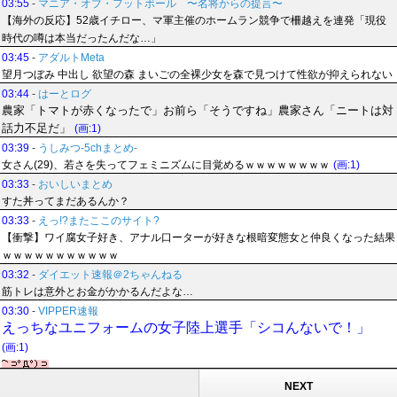
03:55
-
マニア・オブ・フットボール 〜名将からの提言〜
【海外の反応】52歳イチロー、マ軍主催のホームラン競争で柵越えを連発「現役
時代の噂は本当だったんだな…」
03:45
-
アダルトMeta
望月つぼみ 中出し 欲望の森 まいごの全裸少女を森で見つけて性欲が抑えられない
03:44
-
はーとログ
農家「トマトが赤くなったで」お前ら「そうですね」農家さん「ニートは対
話力不足だ」
(画:1)
03:39
-
うしみつ-5chまとめ-
女さん(29)、若さを失ってフェミニズムに目覚めるｗｗｗｗｗｗｗｗ
(画:1)
03:33
-
おいしいまとめ
すた丼ってまだあるんか？
03:33
-
えっ!?またここのサイト?
【衝撃】ワイ腐女子好き、アナル口ーターが好きな根暗変態女と仲良くなった結果
ｗｗｗｗｗｗｗｗｗｗｗ
03:32
-
ダイエット速報＠2ちゃんねる
筋トレは意外とお金がかかるんだよな…
03:30
-
VIPPER速報
えっちなユニフォームの女子陸上選手「シコんないで！」
(画:1)
NEXT